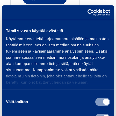
l
i
5
Palvelut
0
Tämä sivusto käyttää evästeitä
Käytämme evästeitä tarjoamamme sisällön ja mainosten
m
räätälöimiseen, sosiaalisen median ominaisuuksien
m
tukemiseen ja kävijämäärämme analysoimiseen. Lisäksi
²
jaamme sosiaalisen median, mainosalan ja analytiikka-
Kuljetus ja logistiikka
Ene
alan kumppaneillemme tietoja siitä, miten käytät
Kalustoratkaisut kuljetus-,
Rami
sivustoamme. Kumppanimme voivat yhdistää näitä
logistiikka- ja
ratk
tietoja muihin tietoihin, joita olet antanut heille tai joita on
ajoneuvopalvelualalle. Vuokraa
kunn
kerätty, kun olet käyttänyt heidän palvelujaan.
joustavasti koko Suomessa:
Suun
nopeasti ja luotettavasti.
kust
Suostumuksen
Välttämätön
turv
valinta
ole