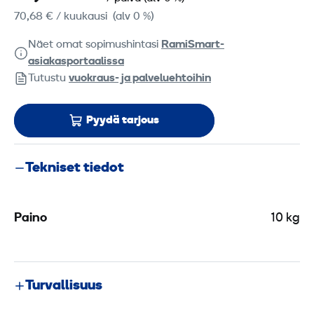
70,68 €
/ kuukausi
(alv 0 %)
Näet omat sopimushintasi
RamiSmart-
asiakasportaalissa
Tutustu
vuokraus- ja palveluehtoihin
Pyydä tarjous
Tekniset tiedot
Paino
10 kg
Turvallisuus