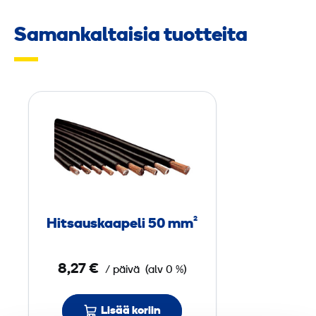
Samankaltaisia tuotteita
H
i
t
s
a
u
s
Hitsauskaapeli 50 mm²
k
a
8,27 €
/ päivä
(alv 0 %)
a
p
e
Lisää koriin