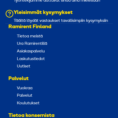
Työntekijämme auttavat sinua aina mielellään
Yleisimmät kysymykset
Täältä löydät vastaukset tavallisimpiin kysymyksiin
Ramirent Finland
Tietoa meistä
Ura Ramirentillä
Asiakaspalvelu
Laskutustiedot
Uutiset
Palvelut
Vuokraa
Palvelut
Koulutukset
Tietoa konsernista