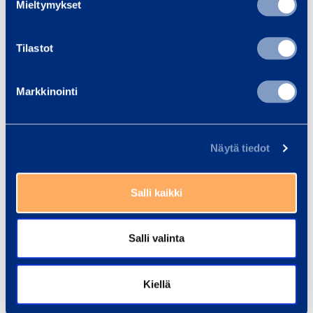
Mieltymykset
Lue lisää
Lue 
Tilastot
Markkinointi
Koulutukset
Kaikki koulutukset
Näytä tiedot
Nostotyöskentel
Salli kaikki
y
Salli valinta
Referenssit
Kaikki referenssit
Kiellä