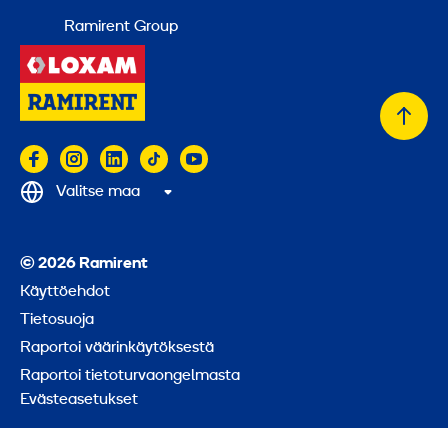
Ramirent Group
Takai
alkuu
Valitse maa
© 2026 Ramirent
Käyttöehdot
Tietosuoja
Raportoi väärinkäytöksestä
Raportoi tietoturvaongelmasta
Evästeasetukset