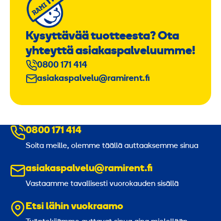
Kysyttävää tuotteesta? Ota
yhteyttä asiakaspalveluumme!
0800 171 414
asiakaspalvelu@ramirent.fi
0800 171 414
Soita meille, olemme täällä auttaaksemme sinua
asiakaspalvelu@ramirent.fi
Vastaamme tavallisesti vuorokauden sisällä
Etsi lähin vuokraamo