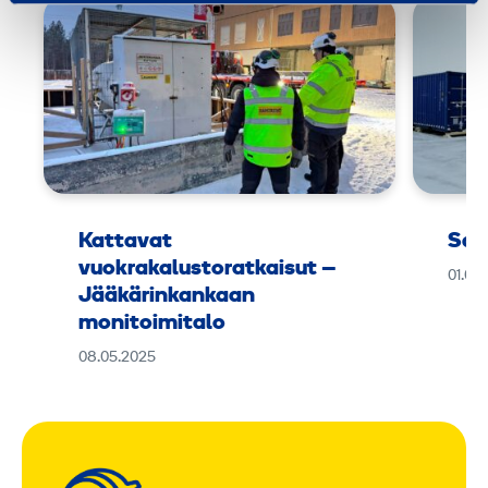
Kattavat
Sar
vuokrakalustoratkaisut –
01.06
Jääkärinkankaan
monitoimitalo
08.05.2025