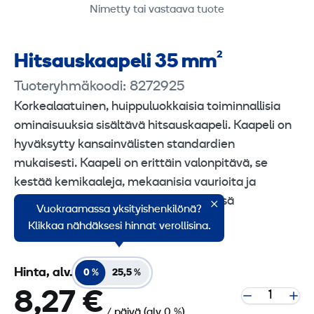
Nimetty tai vastaava tuote
Hitsauskaapeli 35 mm²
Tuoteryhmäkoodi: 8272925
Korkealaatuinen, huippuluokkaisia toiminnallisia
ominaisuuksia sisältävä hitsauskaapeli. Kaapeli on
hyväksytty kansainvälisten standardien
mukaisesti. Kaapeli on erittäin valonpitävä, se
kestää kemikaaleja, mekaanisia vaurioita ja
säilyttää joustavuutensa myös viileässä
Vuokraamassa yksityishenkilönä?
ympäristössä.
Klikkaa nähdäksesi hinnat verollisina.
Hinta, alv.
0 %
25,5 %
8,27 €
/ päivä
(alv 0 %)