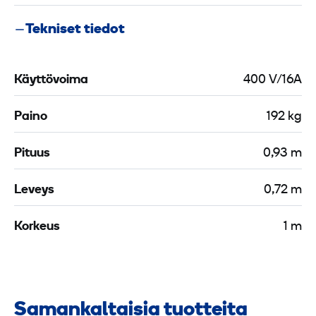
Tekniset tiedot
Käyttövoima
400 V/16A
Paino
192 kg
Pituus
0,93 m
Leveys
0,72 m
Korkeus
1 m
Samankaltaisia tuotteita