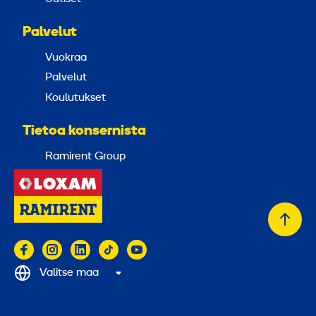
Palvelut
Vuokraa
Palvelut
Koulutukset
Tietoa konsernista
Ramirent Group
Takai
alkuu
Valitse maa