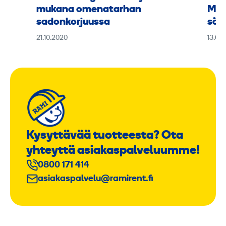
mukana omenatarhan
Man
sadonkorjuussa
sää
21.10.2020
13.08
Kysyttävää tuotteesta? Ota
yhteyttä asiakaspalveluumme!
0800 171 414
asiakaspalvelu@ramirent.fi