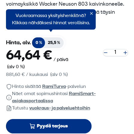
voimayksikkö Wacker Neuson 803 kaivinkoneelle.
HPU yksikön avulla konetta voi käyttää täysin
Vuokraamassa yksityishenkilönä?
päästöittä ja hiljaisesti.
Klikkaa nähdäksesi hinnat verollisina.
Hinta, alv.
0 %
25,5 %
64,64 €
/ päivä
(alv 0 %)
881,60 €
/ kuukausi
(alv 0 %)
Hinta sisältää
RamiTurva
-palvelun
Näet omat sopimushintasi
RamiSmart-
asiakasportaalissa
Tutustu
vuokraus- ja palveluehtoihin
Pyydä tarjous