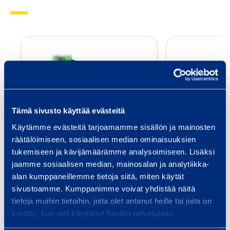
S
o
r
a
k
Tämä sivusto käyttää evästeitä
a
u
Käytämme evästeitä tarjoamamme sisällön ja mainosten
Sorakauha Avant
Luiska­k
räätälöimiseen, sosiaalisen median ominaisuuksien
h
520 kuormaajaan
KX
tukemiseen ja kävijämäärämme analysoimiseen. Lisäksi
a
jaamme sosiaalisen median, mainosalan ja analytiikka-
A
Kytkentä: Avant
Pain
alan kumppaneillemme tietoja siitä, miten käytät
v
Paino: 73 kg
Levey
sivustoamme. Kumppanimme voivat yhdistää näitä
a
tietoja muihin tietoihin, joita olet antanut heille tai joita on
3,55 €
4,15 €
/ päivä
(alv 0 %)
/ 
n
kerätty, kun olet käyttänyt heidän palvelujaan.
t