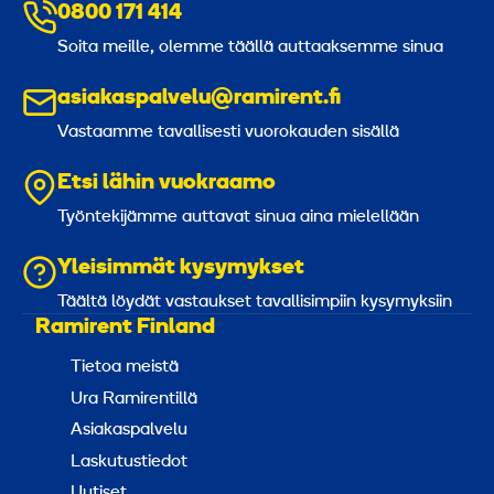
0800 171 414
Soita meille, olemme täällä auttaaksemme sinua
asiakaspalvelu@ramirent.fi
Vastaamme tavallisesti vuorokauden sisällä
Etsi lähin vuokraamo
Työntekijämme auttavat sinua aina mielellään
Yleisimmät kysymykset
Täältä löydät vastaukset tavallisimpiin kysymyksiin
Ramirent Finland
Tietoa meistä
Ura Ramirentillä
Asiakaspalvelu
Laskutustiedot
Uutiset