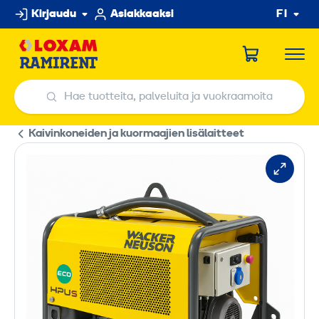
Hyppää
Kirjaudu
Asiakkaaksi
FI
sisältöön
Hae tuotteita, palveluita ja vuokraamoita
Hae tuotteita, palveluita ja vuokraamoita
Kaivinkoneiden ja kuormaajien lisälaitteet