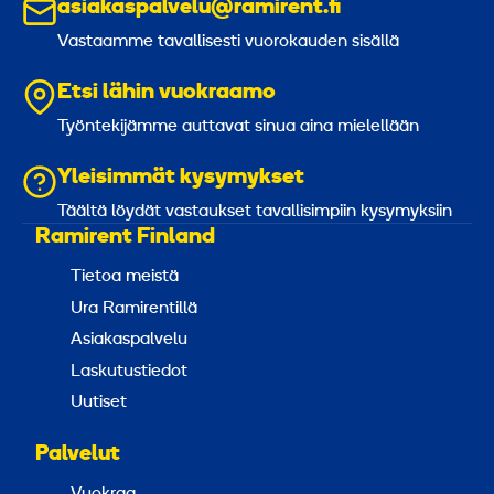
asiakaspalvelu@ramirent.fi
Vastaamme tavallisesti vuorokauden sisällä
Etsi lähin vuokraamo
Työntekijämme auttavat sinua aina mielellään
Yleisimmät kysymykset
Täältä löydät vastaukset tavallisimpiin kysymyksiin
Ramirent Finland
Tietoa meistä
Ura Ramirentillä
Asiakaspalvelu
Laskutustiedot
Uutiset
Palvelut