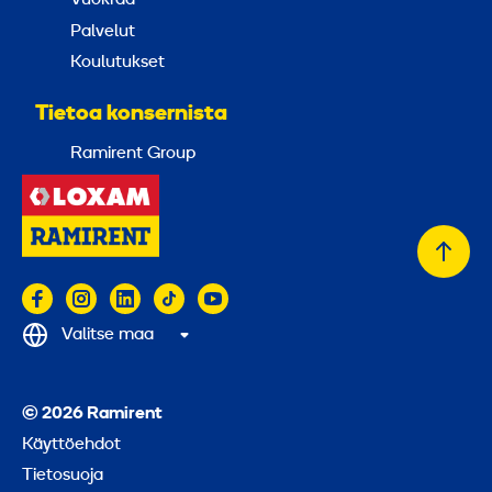
Vuokraa
Palvelut
Koulutukset
Tietoa konsernista
Ramirent Group
Takai
alkuu
Valitse maa
© 2026 Ramirent
Käyttöehdot
Tietosuoja