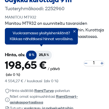
Jäykkä kurottaja 9 m
Tuoteryhmäkoodi: 2252960
MANITOU MT932
Manitou MT932 on suunniteltu tavaroiden
nostamiseen, lastaukseen ja kauhatöihin. Kurottaja
Vuokraamassa yksityishenkilönä?
soveltuu käytettäväksi vaikeassakin maastossa.
Klikkaa nähdäksesi hinnat verollisina.
Hinta, alv.
0 %
25,5 %
198,65 €
/ päivä
(alv 0 %)
4 554,27 €
/ kuukausi
(alv 0 %)
Hinta sisältää
RamiTurva
-palvelun
Näet omat sopimushintasi
RamiSmart-
asiakasportaalissa
Tutustu
vuokraus- ja palveluehtoihin