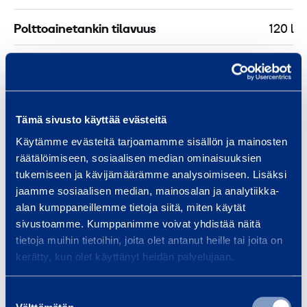
l
l
t
l
Polttoainetankin tilavuus
120 l
l
a
i
e
j
n
Pituus
4,71 m
a
e
a
n
Leveys
2,26 m
n
,
Tämä sivusto käyttää evästeitä
Korkeus
2,3 m
1
Käytämme evästeitä tarjoamamme sisällön ja mainosten
2
räätälöimiseen, sosiaalisen median ominaisuuksien
Polttoaineen kulutus
4,5 l/h
tukemiseen ja kävijämäärämme analysoimiseen. Lisäksi
jaamme sosiaalisen median, mainosalan ja analytiikka-
t
alan kumppaneillemme tietoja siitä, miten käytät
sivustoamme. Kumppanimme voivat yhdistää näitä
Turvallisuus
tietoja muihin tietoihin, joita olet antanut heille tai joita on
kerätty, kun olet käyttänyt heidän palvelujaan.
Suostumuksen
Samankaltaisia tuotteita