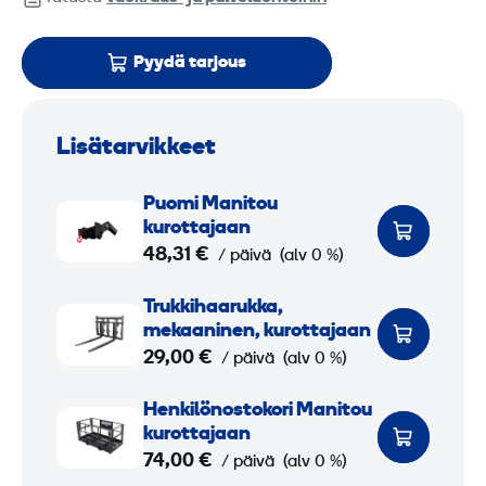
Pyydä tarjous
Lisätarvikkeet
P
Puomi Manitou
u
kurottajaan
o
48,31 €
/ päivä
(alv 0 %)
m
T
Trukkihaarukka,
i
r
mekaaninen, kurottajaan
M
u
29,00 €
/ päivä
(alv 0 %)
a
k
n
H
Henkilö­nosto­kori Manitou
k
i
e
kurottajaan
i
t
n
74,00 €
/ päivä
(alv 0 %)
h