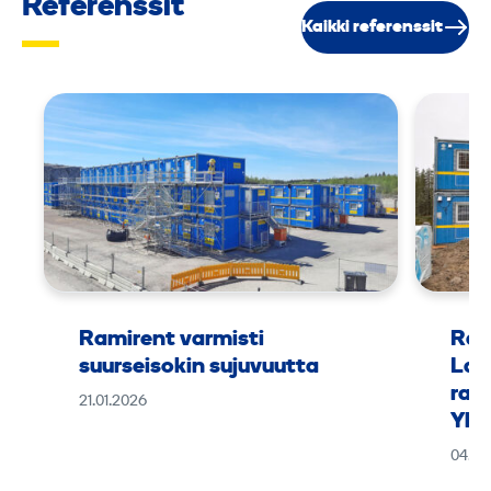
Referenssit
Kaikki referenssit
Ramirent varmisti
Ram
suurseisokin sujuvuutta
Lap
rak
21.01.2026
Yht
04.11