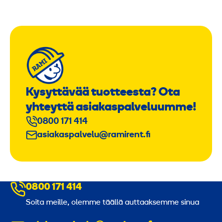
Kysyttävää tuotteesta? Ota
yhteyttä asiakaspalveluumme!
0800 171 414
asiakaspalvelu@ramirent.fi
0800 171 414
Soita meille, olemme täällä auttaaksemme sinua