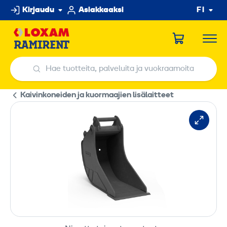
Hyppää
Kirjaudu
Asiakkaaksi
FI
sisältöön
Hae tuotteita, palveluita ja vuokraamoita
Hae tuotteita, palveluita ja vuokraamoita
Kaivinkoneiden ja kuormaajien lisälaitteet