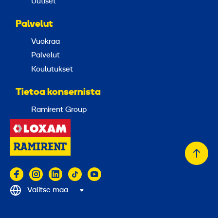
Uutiset
Palvelut
Vuokraa
Palvelut
Koulutukset
Tietoa konsernista
Ramirent Group
Takai
alkuu
Valitse maa