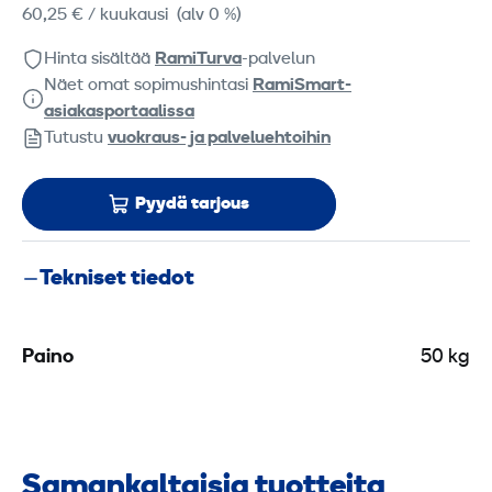
60,25 €
/ kuukausi
(alv 0 %)
Hinta sisältää
RamiTurva
-palvelun
Näet omat sopimushintasi
RamiSmart-
asiakasportaalissa
Tutustu
vuokraus- ja palveluehtoihin
Pyydä tarjous
Tekniset tiedot
Paino
50 kg
Samankaltaisia tuotteita