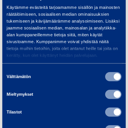
Lisää koriin
Lis
5
Käytämme evästeitä tarjoamamme sisällön ja mainosten
2
räätälöimiseen, sosiaalisen median ominaisuuksien
0
tukemiseen ja kävijämäärämme analysoimiseen. Lisäksi
jaamme sosiaalisen median, mainosalan ja analytiikka-
Palvelut
alan kumppaneillemme tietoja siitä, miten käytät
k
sivustoamme. Kumppanimme voivat yhdistää näitä
u
tietoja muihin tietoihin, joita olet antanut heille tai joita on
o
kerätty, kun olet käyttänyt heidän palvelujaan.
r
m
Tapahtumajärjestäjän
Kii
Suostumuksen
a
Välttämätön
valinta
muistilista
Kiin
a
kalu
Tapahtumajärjestäjän
j
Mieltymykset
jous
muistilistan avulla varmistat
a
pien
onnistuneen tapahtuman! Koko
a
lämm
paketti samalta kumppanilta!
Tilastot
n
voi