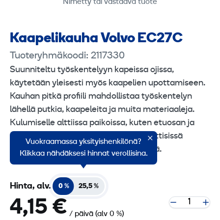
Nimetty tai vastaava tuote
Kaapeli­kauha Volvo EC27C
Tuoteryhmäkoodi: 2117330
Suunniteltu työskentelyyn kapeissa ojissa,
käytetään yleisesti myös kaapelien upottamiseen.
Kauhan pitkä profiili mahdollistaa työskentelyn
lähellä putkia, kaapeleita ja muita materiaaleja.
Kulumiselle alttiissa paikoissa, kuten etuosan ja
sivujen leikkuureunoissa ja muissa kriittisissä
Vuokraamassa yksityishenkilönä?
paikoissa, käytetään suurlujuusterästä.
Klikkaa nähdäksesi hinnat verollisina.
Hinta, alv.
0 %
25,5 %
4,15 €
/ päivä
(alv 0 %)