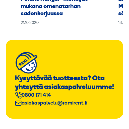
mukana omenatarhan
Man
sadonkorjuussa
sää
21.10.2020
13.08
Kysyttävää tuotteesta? Ota
yhteyttä asiakaspalveluumme!
0800 171 414
asiakaspalvelu@ramirent.fi