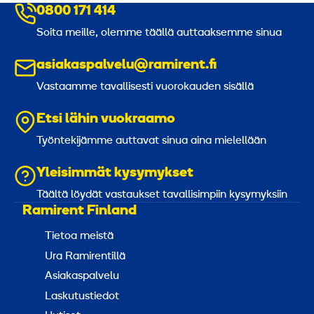
0800 171 414
Soita meille, olemme täällä auttaaksemme sinua
asiakaspalvelu@ramirent.fi
Vastaamme tavallisesti vuorokauden sisällä
Etsi lähin vuokraamo
Työntekijämme auttavat sinua aina mielellään
Yleisimmät kysymykset
Täältä löydät vastaukset tavallisimpiin kysymyksiin
Ramirent Finland
Tietoa meistä
Ura Ramirentillä
Asiakaspalvelu
Laskutustiedot