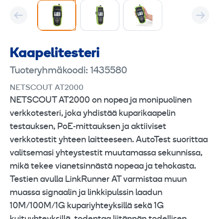
Kaapeli­testeri
Tuoteryhmäkoodi: 1435580
NETSCOUT AT2000
NETSCOUT AT2000 on nopea ja monipuolinen
verkkotesteri, joka yhdistää kuparikaapelin
testauksen, PoE‑mittauksen ja aktiiviset
verkkotestit yhteen laitteeseen. AutoTest suorittaa
valitsemasi yhteystestit muutamassa sekunnissa,
mikä tekee vianetsinnästä nopeaa ja tehokasta.
Testien avulla LinkRunner AT varmistaa muun
muassa signaalin ja linkkipulssin laadun
10M/100M/1G kupariyhteyksillä sekä 1G