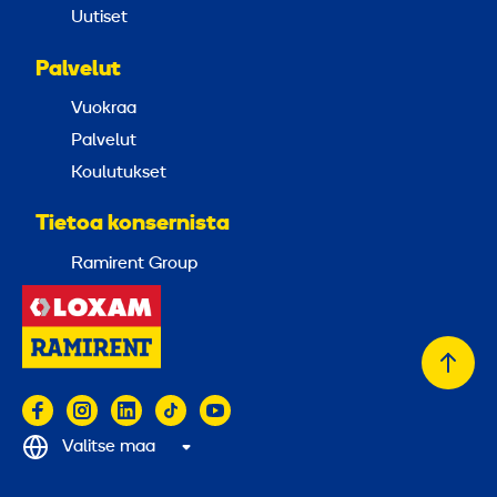
Uutiset
Palvelut
Vuokraa
Palvelut
Koulutukset
Tietoa konsernista
Ramirent Group
Takai
alkuu
Valitse maa