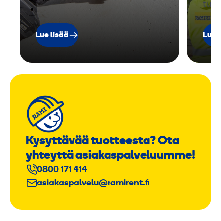
tuot
Lue lisää
Lue 
Kysyttävää tuotteesta? Ota
yhteyttä asiakaspalveluumme!
0800 171 414
asiakaspalvelu@ramirent.fi