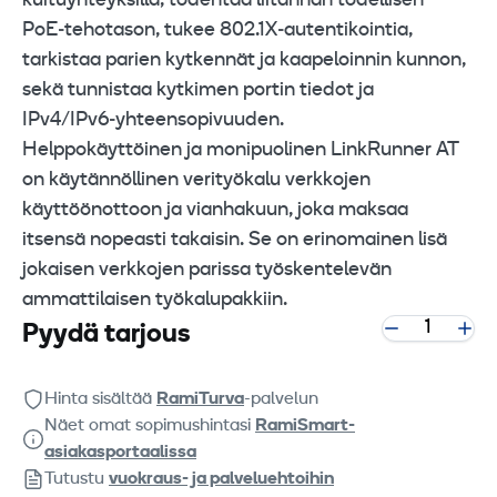
kuituyhteyksillä, todentaa liitännän todellisen
PoE‑tehotason, tukee 802.1X‑autentikointia,
tarkistaa parien kytkennät ja kaapeloinnin kunnon,
sekä tunnistaa kytkimen portin tiedot ja
IPv4/IPv6‑yhteensopivuuden.
Helppokäyttöinen ja monipuolinen LinkRunner AT
on käytännöllinen veri­työkalu verkkojen
käyttöönottoon ja vianhakuun, joka maksaa
itsensä nopeasti takaisin. Se on erinomainen lisä
jokaisen verkkojen parissa työskentelevän
ammattilaisen työkalupakkiin.
Pyydä tarjous
Hinta sisältää
RamiTurva
-palvelun
Näet omat sopimushintasi
RamiSmart-
asiakasportaalissa
Tutustu
vuokraus- ja palveluehtoihin