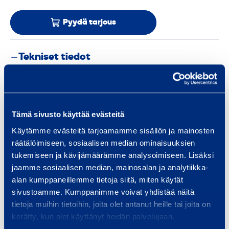
Pyydä tarjous
Tekniset tiedot
Käyttövoima
Akku
Tämä sivusto käyttää evästeitä
Taajuus mittausväli
- MHz
Käytämme evästeitä tarjoamamme sisällön ja mainosten
räätälöimiseen, sosiaalisen median ominaisuuksien
Paino
1 kg
tukemiseen ja kävijämäärämme analysoimiseen. Lisäksi
jaamme sosiaalisen median, mainosalan ja analytiikka-
Pituus
400 mm
alan kumppaneillemme tietoja siitä, miten käytät
sivustoamme. Kumppanimme voivat yhdistää näitä
Leveys
170 mm
tietoja muihin tietoihin, joita olet antanut heille tai joita on
kerätty, kun olet käyttänyt heidän palvelujaan.
Korkeus
100 mm