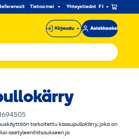
n
Referenssit
Tietoa meistä
Yhteystiedot
FI
Alavalikko
Kirjaudu
Asiakkaaksi
pullokärry
 1694505
uskäyttöön tarkoitettu kaasupullokärry, joka on
 oksi‑asetyleenihitsaukseen ja