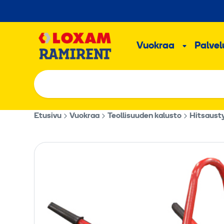
Hyppää
sisältöön
Päävalikk
Vuokraa
Palvelu
Alavalik
Etusivu
Vuokraa
Teollisuuden kalusto
Hitsaust