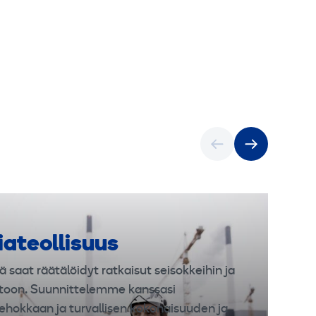
iateollisuus
ä saat räätälöidyt ratkaisut seisokkeihin ja
toon. Suunnittelemme kanssasi
ehokkaan ja turvallisen kokonaisuuden ja