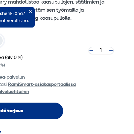
rry mahdollistaa kaasupullojen, säätimien ja
 ergonomisen siirtämisen työmailla ja
ishenkilönä?
tu yhdelle 20 kg kaasupullolle.
at verollisina.
vä
(alv 0 %)
 %)
va
-palvelun
tasi
RamiSmart-asiakasportaalissa
alveluehtoihin
dä tarjous
t