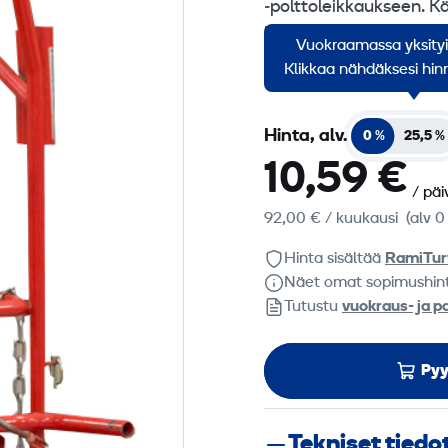
‑polttoleikkaukseen. Kä
letkujen turvallisen ja
Vuokraamassa yksity
korjaamoissa. Tarkoitet
Klikkaa nähdäksesi hinn
Hinta, alv.
0 %
25,5 %
10,59 €
/ päi
92,00 €
/ kuukausi
(alv 0
Hinta sisältää
RamiTur
Näet omat sopimushin
Tutustu
vuokraus- ja p
Pyy
Tekniset tiedo