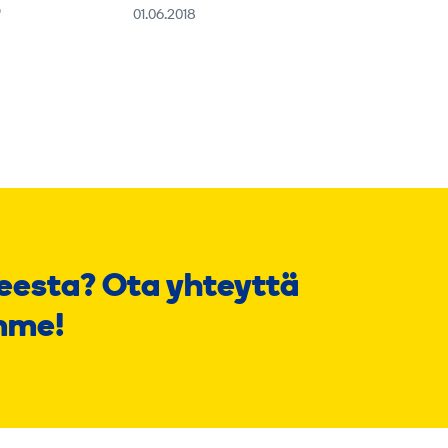
–
01.06.2018
eesta? Ota yhteyttä
mme!