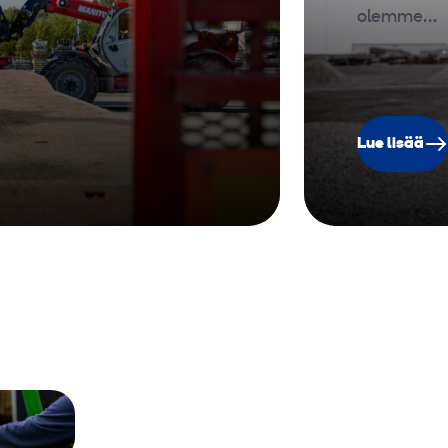
olemme…
Lue lisää