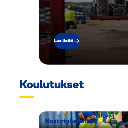
Lue lisää
Koulutukset
Nostotyöskentely