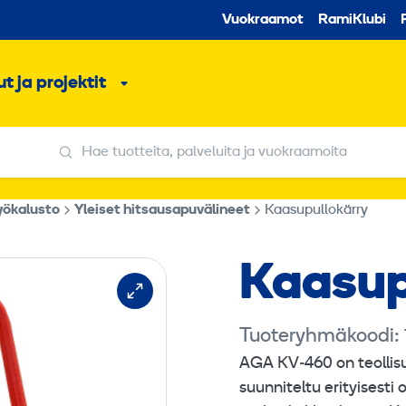
Toissijaine
Vuokraamot
RamiKlubi
o
t ja projektit
ko
Alavalikko
Hae tuotteita, palveluita ja vuokraamoita
Hae tuotteita, palveluita ja vuokraamoita
yökalusto
Yleiset hitsausapuvälineet
Kaasupullokärry
Kaasu­
Tuoteryhmäkoodi:
AGA KV‑460 on teollisu
suunniteltu erityisesti