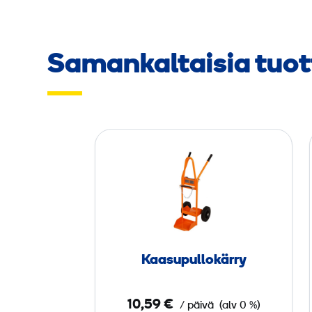
Samankaltaisia tuot
K
a
a
s
u
­
p
Kaasu­pullokärry
u
l
10,59 €
/ päivä
(alv 0 %)
l