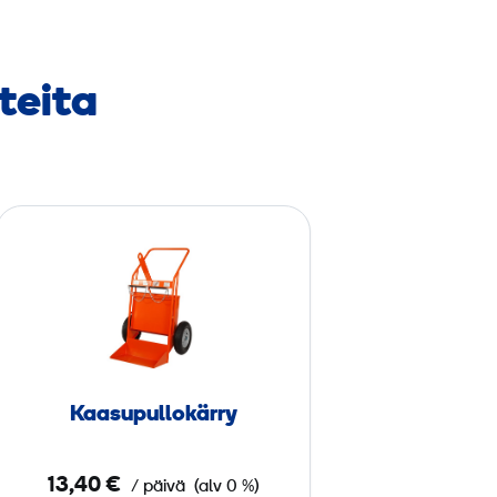
teita
K
a
a
s
u
­
p
Kaasu­pullokärry
u
l
13,40 €
/ päivä
(alv 0 %)
l