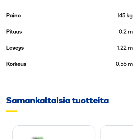
Paino
145 kg
Pituus
0,2 m
Leveys
1,22 m
Korkeus
0,55 m
Samankaltaisia tuotteita
S
o