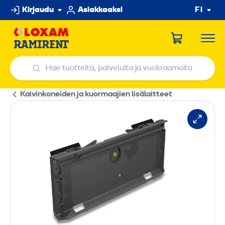
Hyppää
Kirjaudu
Asiakkaaksi
FI
sisältöön
Hae tuotteita, palveluita ja vuokraamoita
Hae tuotteita, palveluita ja vuokraamoita
Kaivinkoneiden ja kuormaajien lisälaitteet