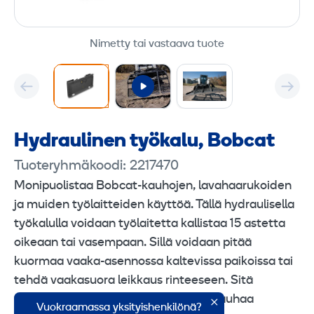
Nimetty tai vastaava tuote
Hydraulinen työkalu, Bobcat
Tuoteryhmäkoodi: 2217470
Monipuolistaa Bobcat-kauhojen, lavahaarukoiden
ja muiden työlaitteiden käyttöä. Tällä hydraulisella
työkalulla voidaan työlaitetta kallistaa 15 astetta
oikeaan tai vasempaan. Sillä voidaan pitää
kuormaa vaaka-asennossa kaltevissa paikoissa tai
tehdä vaakasuora leikkaus rinteeseen. Sitä
voidaan käyttää myös ojien tekoon kauhaa
Vuokraamassa yksityishenkilönä?