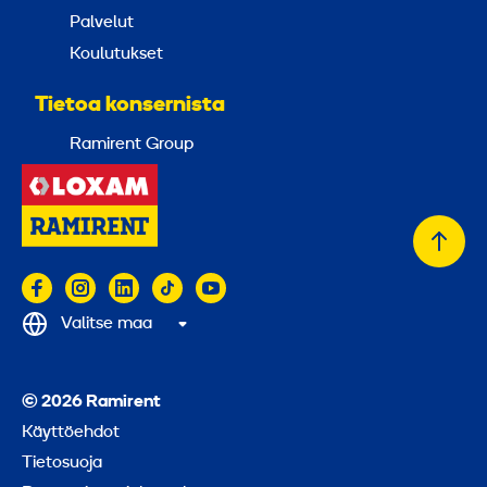
Palvelut
Koulutukset
Tietoa konsernista
Ramirent Group
Takai
alkuu
Valitse maa
© 2026 Ramirent
Käyttöehdot
Tietosuoja