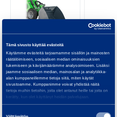
r
a
k
a
u
Sorakauha Avant
Luiska­k
h
520 kuormaajaan
KX
Tämä sivusto käyttää evästeitä
a
Käytämme evästeitä tarjoamamme sisällön ja mainosten
A
räätälöimiseen, sosiaalisen median ominaisuuksien
v
Kytkentä: Avant
Pain
tukemiseen ja kävijämäärämme analysoimiseen. Lisäksi
a
Paino: 73 kg
Levey
jaamme sosiaalisen median, mainosalan ja analytiikka-
n
alan kumppaneillemme tietoja siitä, miten käytät
3,55 €
4,15 €
/ päivä
(alv 0 %)
/ 
t
sivustoamme. Kumppanimme voivat yhdistää näitä
5
tietoja muihin tietoihin, joita olet antanut heille tai joita on
Lisää koriin
Lis
kerätty, kun olet käyttänyt heidän palvelujaan.
2
0
Suostumuksen
Välttämätön