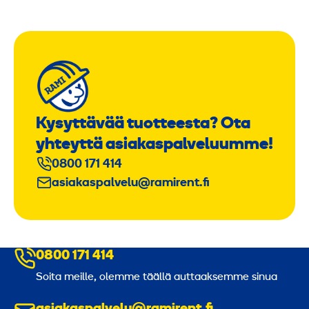
Kysyttävää tuotteesta? Ota
yhteyttä asiakaspalveluumme!
0800 171 414
asiakaspalvelu@ramirent.fi
0800 171 414
Soita meille, olemme täällä auttaaksemme sinua
asiakaspalvelu@ramirent.fi