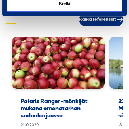
Kiellä
Referenssit
Kaikki referenssit
Polaris Ranger -mönkijät
225
mukana omenatarhan
Man
sadonkorjuussa
sää
21.10.2020
13.08