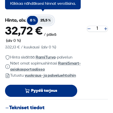
kallistaen.
Klikkaa nähdäksesi hinnat verollisina.
Hinta, alv.
0 %
25,5 %
32,72 €
/ päivä
(alv 0 %)
332,13 €
/ kuukausi
(alv 0 %)
Hinta sisältää
RamiTurva
-palvelun
Näet omat sopimushintasi
RamiSmart-
asiakasportaalissa
Tutustu
vuokraus- ja palveluehtoihin
Pyydä tarjous
Tekniset tiedot