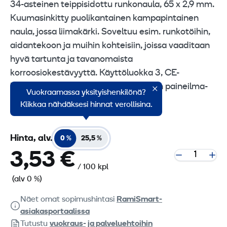
34-asteinen teippisidottu runkonaula, 65 x 2,9 mm.
Kuumasinkitty puolikantainen kampapintainen
naula, jossa liimakärki. Soveltuu esim. runkotöihin,
aidantekoon ja muihin kohteisiin, joissa vaaditaan
hyvä tartunta ja tavanomaista
korroosiokestävyyttä. Käyttöluokka 3, CE-
hyväksytty. Soveltuu sekä 34-asteisiin paineilma-
Vuokraamassa yksityishenkilönä?
sekä kaasukäyttöisiin naulaimiin.
Klikkaa nähdäksesi hinnat verollisina.
Hinta, alv.
0 %
25,5 %
3,53 €
/ 100 kpl
(alv 0 %)
Näet omat sopimushintasi
RamiSmart-
asiakasportaalissa
Tutustu
vuokraus- ja palveluehtoihin