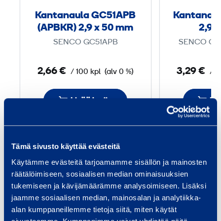
a
Kantanaula GC51APB
Kantanau
u
(APBKR) 2,9 x 50 mm
2,9 
l
SENCO GC51APB
SENCO GC
a
G
2,66 €
3,29 €
/ 100 kpl
(alv 0 %)
/ 1
C
5
Lisää koriin
Lis
1
A
P
B
Tämä sivusto käyttää evästeitä
Palvelut
(
Käytämme evästeitä tarjoamamme sisällön ja mainosten
A
räätälöimiseen, sosiaalisen median ominaisuuksien
P
tukemiseen ja kävijämäärämme analysoimiseen. Lisäksi
B
jaamme sosiaalisen median, mainosalan ja analytiikka-
K
alan kumppaneillemme tietoja siitä, miten käytät
Talon rakentaminen
Inf