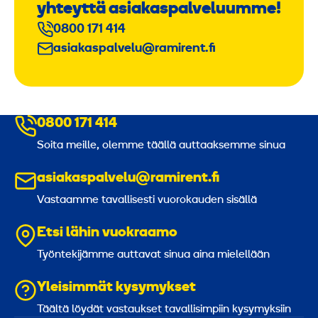
yhteyttä asiakaspalveluumme!
0800 171 414
asiakaspalvelu@ramirent.fi
0800 171 414
Soita meille, olemme täällä auttaaksemme sinua
asiakaspalvelu@ramirent.fi
Vastaamme tavallisesti vuorokauden sisällä
Etsi lähin vuokraamo
Työntekijämme auttavat sinua aina mielellään
Yleisimmät kysymykset
Täältä löydät vastaukset tavallisimpiin kysymyksiin