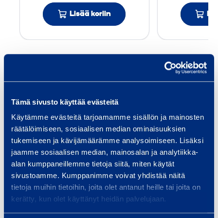
a
Lisää koriin
Lis
u
l
a
H
Palvelut
J
1
1
Tämä sivusto käyttää evästeitä
A
Käytämme evästeitä tarjoamamme sisällön ja mainosten
S
Talon rakentaminen
Inf
räätälöimiseen, sosiaalisen median ominaisuuksien
A
tukemiseen ja kävijämäärämme analysoimiseen. Lisäksi
Pientalon rakentaminen on iso
Tarj
V
jaamme sosiaalisen median, mainosalan ja analytiikka-
projekti, jossa oikeat työkalut ja
laaj
3
alan kumppaneillemme tietoja siitä, miten käytät
kalusto tekevät eron sujuvan ja
ja pa
,
sivustoamme. Kumppanimme voivat yhdistää näitä
stressittömän…
silta
1
tietoja muihin tietoihin, joita olet antanut heille tai joita on
mu
kerätty, kun olet käyttänyt heidän palvelujaan.
x