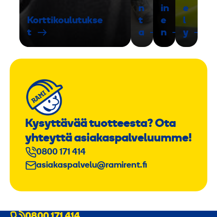
n
in
e
Korttikoulutukse
t
e
l
t
a
n
y
Kysyttävää tuotteesta? Ota
yhteyttä asiakaspalveluumme!
0800 171 414
asiakaspalvelu@ramirent.fi
0800 171 414