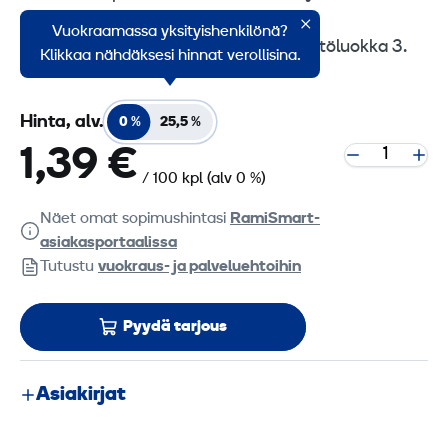
tuulensuojalevyjen kiinnittämiseen.
Vuokraamassa yksityishenkilönä?
Rautalankasidos. CE-hyväksytty, käyttöluokka 3.
Klikkaa nähdäksesi hinnat verollisina.
Hinta, alv.
0 %
25,5 %
1,39 €
/ 100 kpl
(alv 0 %)
Näet omat sopimushintasi
RamiSmart-
asiakasportaalissa
Tutustu
vuokraus- ja palveluehtoihin
Pyydä tarjous
Asiakirjat