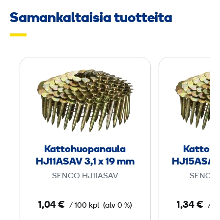
Samankaltaisia tuotteita
K
a
t
t
o
­
h
Katto­huopanaula
Katto­h
u
HJ11ASAV 3,1 x 19 mm
HJ15ASAV 
o
SENCO HJ11ASAV
SENCO 
p
a
1,04 €
1,34 €
/ 100 kpl
(alv 0 %)
/ 1
n