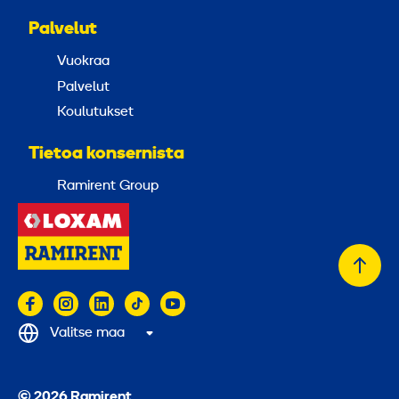
Palvelut
Vuokraa
Palvelut
Koulutukset
Tietoa konsernista
Ramirent Group
Takai
alkuu
Valitse maa
© 2026 Ramirent