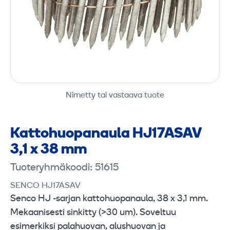
Nimetty tai vastaava tuote
Katto­huopanaula HJ17ASAV
3,1 x 38 mm
Tuoteryhmäkoodi: 51615
SENCO HJ17ASAV
Senco HJ -sarjan kattohuopanaula, 38 x 3,1 mm.
Mekaanisesti sinkitty (>30 um). Soveltuu
esimerkiksi palahuovan, alushuovan ja