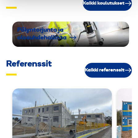
Kaikki koulutukset
Pölyntorjunta ja
olosuhdehallinta
Referenssit
Kaikki referenssit