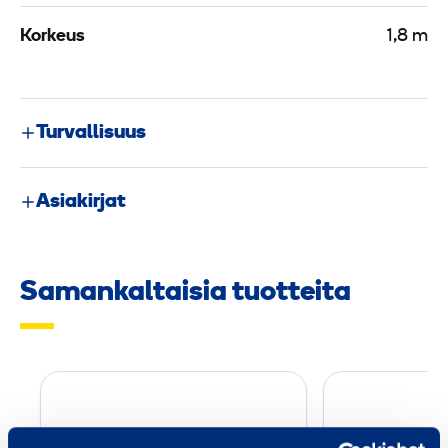
Korkeus
1,8 m
Turvallisuus
Asiakirjat
Samankaltaisia tuotteita
K
i
p