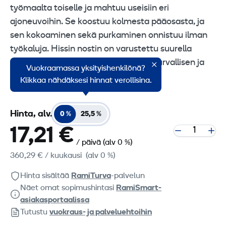
työmaalta toiselle ja mahtuu useisiin eri
ajoneuvoihin. Se koostuu kolmesta pääosasta, ja
sen kokoaminen sekä purkaminen onnistuu ilman
työkaluja. Hissin nostin on varustettu suurella
ohjauspyörällä, joka takaa kuorman turvallisen ja
Vuokraamassa yksityishenkilönä?
tarkan noston haluttuun korkeuteen.
Klikkaa nähdäksesi hinnat verollisina.
Hinta, alv.
0 %
25,5 %
17,21 €
/ päivä
(alv 0 %)
360,29 €
/ kuukausi
(alv 0 %)
Hinta sisältää
RamiTurva
-palvelun
Näet omat sopimushintasi
RamiSmart-
asiakasportaalissa
Tutustu
vuokraus- ja palveluehtoihin