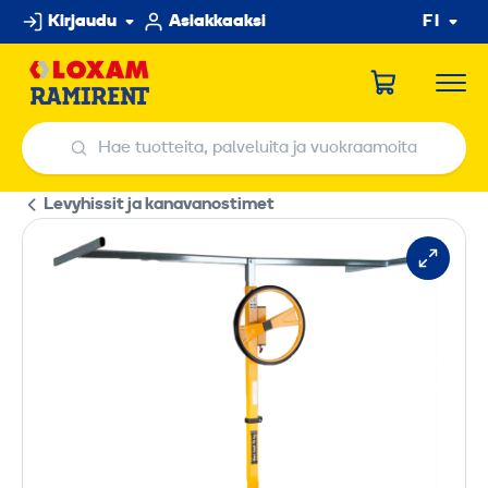
Hyppää
Kirjaudu
Asiakkaaksi
FI
sisältöön
Hae tuotteita, palveluita ja vuokraamoita
Hae tuotteita, palveluita ja vuokraamoita
Levyhissit ja kanavanostimet