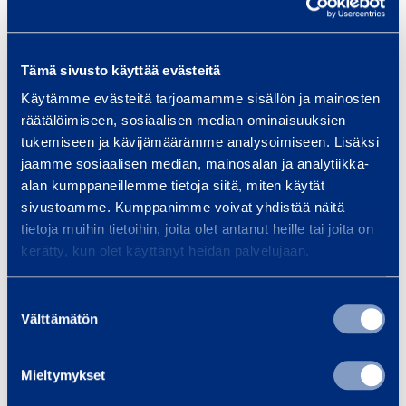
s
i
l
Tämä sivusto käyttää evästeitä
e
Käytämme evästeitä tarjoamamme sisällön ja mainosten
Kipsilevynostin
Kipsil
v
räätälöimiseen, sosiaalisen median ominaisuuksien
JTM WELDING LN300
STARKE A
y
tukemiseen ja kävijämäärämme analysoimiseen. Lisäksi
n
jaamme sosiaalisen median, mainosalan ja analytiikka-
alan kumppaneillemme tietoja siitä, miten käytät
o
17,21 €
17,21 €
/ päivä
(alv 0 %)
/ 
sivustoamme. Kumppanimme voivat yhdistää näitä
s
tietoja muihin tietoihin, joita olet antanut heille tai joita on
t
kerätty, kun olet käyttänyt heidän palvelujaan.
Lisää koriin
Lis
i
n
Suostumuksen
Välttämätön
valinta
Palvelut
Mieltymykset