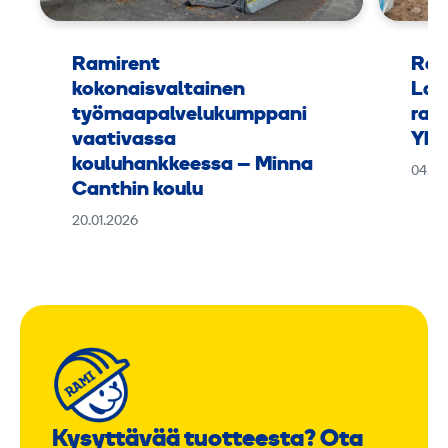
Ramirent
Ram
kokonaisvaltainen
Lap
työmaapalvelukumppani
rak
vaativassa
Yht
kouluhankkeessa – Minna
04.11
Canthin koulu
20.01.2026
Kysyttävää tuotteesta? Ota