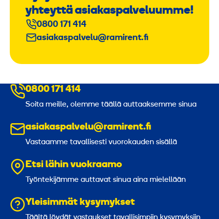
yhteyttä asiakaspalveluumme!
0800 171 414
asiakaspalvelu@ramirent.fi
0800 171 414
Soita meille, olemme täällä auttaaksemme sinua
asiakaspalvelu@ramirent.fi
Vastaamme tavallisesti vuorokauden sisällä
Etsi lähin vuokraamo
Työntekijämme auttavat sinua aina mielellään
Yleisimmät kysymykset
Täältä löydät vastaukset tavallisimpiin kysymyksiin