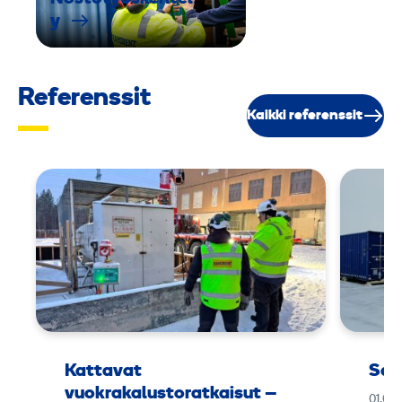
y
Referenssit
Kaikki referenssit
Kattavat
Sar
vuokrakalustoratkaisut –
01.06