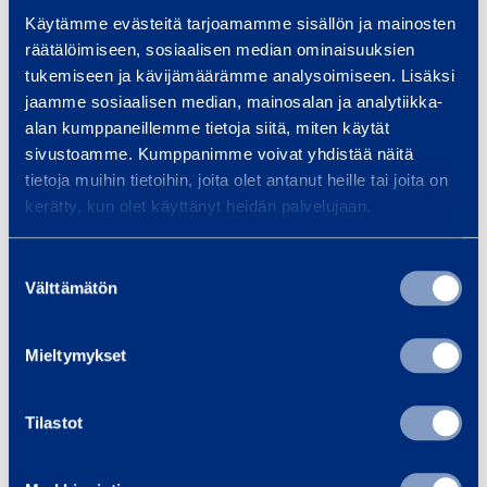
Koepaine­pumppu,
Koepain
Käytämme evästeitä tarjoamamme sisällön ja mainosten
e
käsikäyttöinen
s
räätälöimiseen, sosiaalisen median ominaisuuksien
­
RIDGID 1450
RIDGI
tukemiseen ja kävijämäärämme analysoimiseen. Lisäksi
p
jaamme sosiaalisen median, mainosalan ja analytiikka-
u
alan kumppaneillemme tietoja siitä, miten käytät
21,40 €
37,21 €
/ päivä
(alv 0 %)
/ 
m
sivustoamme. Kumppanimme voivat yhdistää näitä
p
tietoja muihin tietoihin, joita olet antanut heille tai joita on
Lisää koriin
Lis
p
kerätty, kun olet käyttänyt heidän palvelujaan.
u
,
Suostumuksen
Välttämätön
valinta
k
Palvelut
ä
s
Mieltymykset
i
k
Tilastot
ä
Kuljetus ja logistiikka
Ene
y