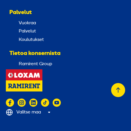
Palvelut
Vuokraa
Palvelut
Koulutukset
Tietoa konsernista
Ramirent Group
Takai
alkuu
Valitse maa