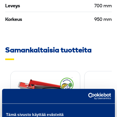
Leveys
700 mm
Korkeus
950 mm
Samankaltaisia tuotteita
K
o
e
p
a
i
Tämä sivusto käyttää evästeitä
n