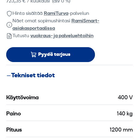
723,35 €
/ kuukausi
(alv 0 %)
Hinta sisältää
RamiTurva
-palvelun
Näet omat sopimushintasi
RamiSmart-
asiakasportaalissa
Tutustu
vuokraus- ja palveluehtoihin
Pyydä tarjous
Tekniset tiedot
Käyttövoima
400 V
Paino
140 kg
Pituus
1200 mm