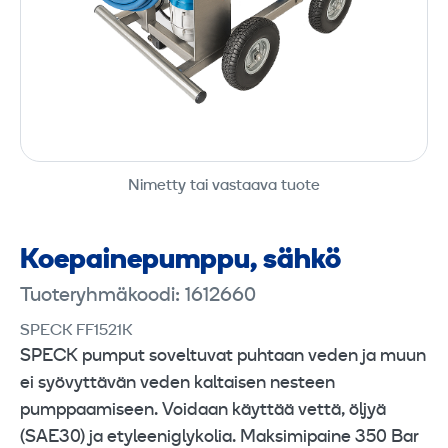
Nimetty tai vastaava tuote
Koepaine­pumppu, sähkö
Tuoteryhmäkoodi: 1612660
SPECK FF1521K
SPECK pumput soveltuvat puhtaan veden ja muun
ei syövyttävän veden kaltaisen nesteen
pumppaamiseen. Voidaan käyttää vettä, öljyä
(SAE30) ja etyleeniglykolia. Maksimipaine 350 Bar