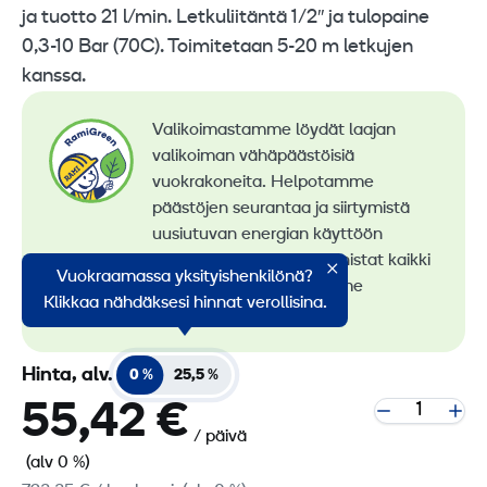
ja tuotto 21 l/min. Letkuliitäntä 1/2″ ja tulopaine
0,3-10 Bar (70C). Toimitetaan 5-20 m letkujen
kanssa.
Valikoimastamme löydät laajan
valikoiman vähäpäästöisiä
vuokrakoneita. Helpotamme
päästöjen seurantaa ja siirtymistä
uusiutuvan energian käyttöön
konevuokrauksessa. Tunnistat kaikki
Vuokraamassa yksityishenkilönä?
vähäpäästöiset koneemme
Klikkaa nähdäksesi hinnat verollisina.
RamiGreen-merkistä
.
Hinta, alv.
0 %
25,5 %
55,42 €
/ päivä
(alv 0 %)