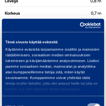
Leveys
0,8 m
/
c
Korkeus
0,7 m
m
²
1
0
Turvallisuus
-
Tämä sivusto käyttää evästeitä
1
Käytämme evästeitä tarjoamamme sisällön ja mainosten
Asiakirjat
2
räätälöimiseen, sosiaalisen median ominaisuuksien
tukemiseen ja kävijämäärämme analysoimiseen. Lisäksi
jaamme sosiaalisen median, mainosalan ja analytiikka-
m
alan kumppaneillemme tietoja siitä, miten käytät
Samankaltaisia tuotteita
m
sivustoamme. Kumppanimme voivat yhdistää näitä
tietoja muihin tietoihin, joita olet antanut heille tai joita on
kerätty, kun olet käyttänyt heidän palvelujaan.
D
Suostumuksen
i