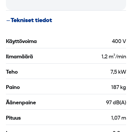
i
n
l
e
m
­
Tekniset tiedot
a
i
l
l
e
m
Käyttövoima
400 V
t
a
k
l
Ilmamäärä
1,2 m³/min
u
e
2
t
Teho
7,5 kW
5
k
Paino
187 kg
u
m
1
Äänenpaine
97 dB(A)
m
2
/
Pituus
1,07 m
1
K
"
p