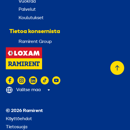
Vuokraa
Palvelut
Koulutukset
Tietoa konsernista
Ramirent Group
Takai
alkuu
Valitse maa
© 2026 Ramirent
Käyttöehdot
Tietosuoja