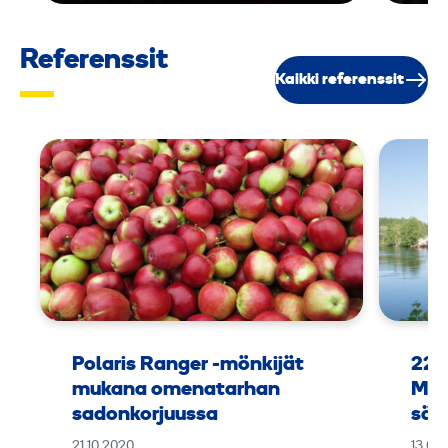
,
6
Referenssit
Kaikki referenssit
m
³
/
m
i
n
Polaris Ranger -mönkijät
225
mukana omenatarhan
Man
sadonkorjuussa
sää
21.10.2020
13.08