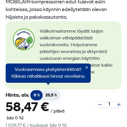
MOBILAIR-kompressorien edut tulevat esiin
kohteissa, joissa käynnin edellytetään olevan
hiljaista ja pakokaasutonta.
Valikoimastamme löydät laajan
valikoiman vähäpäästöisiä
vuokrakoneita. Helpotamme
päästöjen seurantaa ja siirtymistä
uusiutuvan energian käyttöön
konevuokrauksessa. Tunnistat kaikki
Vuokraamassa yksityishenkilönä?
vähäpäästöiset koneemme
Klikkaa nähdäksesi hinnat verollisina.
RamiGreen-merkistä
.
Hinta, alv.
0 %
25,5 %
58,47 €
/ päivä
(alv 0 %)
1 039,77 €
/ kuukausi
(alv 0 %)