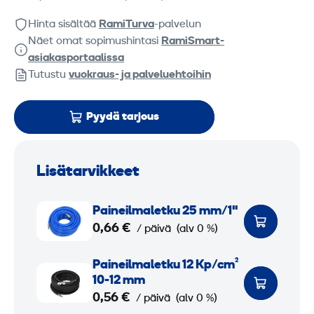
Hinta sisältää
RamiTurva
-palvelun
Näet omat sopimushintasi
RamiSmart-
asiakasportaalissa
Tutustu
vuokraus- ja palveluehtoihin
Pyydä tarjous
Lisätarvikkeet
P
Paine­ilmaletku 25 mm/1"
a
0,66 €
/ päivä
(alv 0 %)
i
n
P
Paine­ilmaletku 12 Kp/cm²
e
a
10-12 mm
­
i
0,56 €
/ päivä
(alv 0 %)