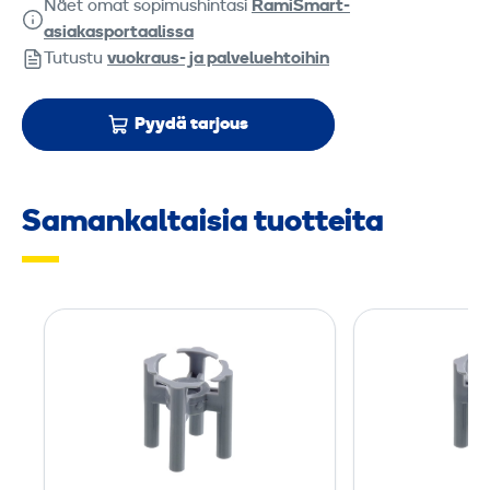
Näet omat sopimushintasi
RamiSmart-
asiakasportaalissa
Tutustu
vuokraus- ja palveluehtoihin
Pyydä tarjous
Samankaltaisia tuotteita
H
o
l
v
i
/