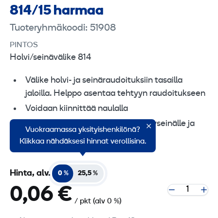
814/15 harmaa
Tuoteryhmäkoodi: 51908
PINTOS
Holvi/seinävälike 814
Välike holvi- ja seinäraudoituksiin tasailla
jaloilla. Helppo asentaa tehtyyn raudoitukseen
Voidaan kiinnittää naulalla
Voidaan naulata kiinni myös pystyseinälle ja
Vuokraamassa yksityishenkilönä?
asettaa raudat vasta sen jälkeen
Klikkaa nähdäksesi hinnat verollisina.
Hinta, alv.
0 %
25,5 %
0,06 €
/ pkt
(alv 0 %)