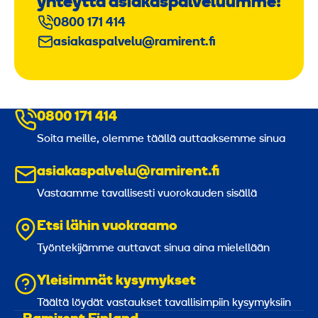
yhteyttä asiakaspalveluumme!
0800 171 414
asiakaspalvelu@ramirent.fi
0800 171 414
Soita meille, olemme täällä auttaaksemme sinua
asiakaspalvelu@ramirent.fi
Vastaamme tavallisesti vuorokauden sisällä
Etsi lähin vuokraamo
Työntekijämme auttavat sinua aina mielellään
Yleisimmät kysymykset
Täältä löydät vastaukset tavallisimpiin kysymyksiin