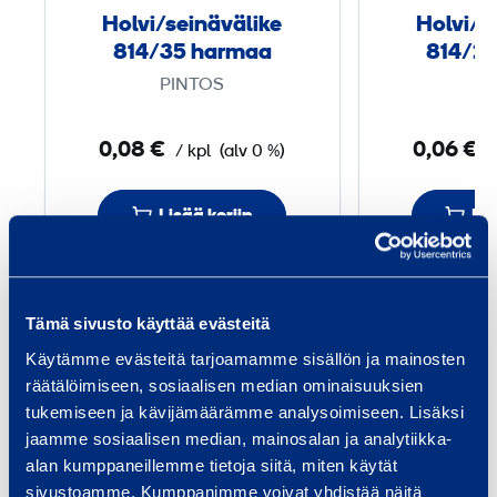
s
Holvi/seinävälike
Holvi/s
e
814/35 harmaa
814/2
i
PINTOS
PI
n
ä
0,08 €
0,06 €
/ kpl
(alv 0 %)
/
v
ä
Lisää koriin
Lis
l
i
k
e
Tämä sivusto käyttää evästeitä
Palvelut
8
Käytämme evästeitä tarjoamamme sisällön ja mainosten
1
räätälöimiseen, sosiaalisen median ominaisuuksien
4
tukemiseen ja kävijämäärämme analysoimiseen. Lisäksi
/
jaamme sosiaalisen median, mainosalan ja analytiikka-
3
alan kumppaneillemme tietoja siitä, miten käytät
Talon rakentaminen
Inf
5
sivustoamme. Kumppanimme voivat yhdistää näitä