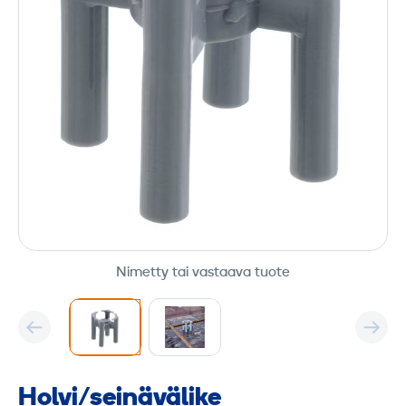
Nimetty tai vastaava tuote
Holvi/seinävälike