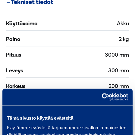
Tekniset tiedot
­
m
i
Käyttövoima
Akku
k
r
Paino
2 kg
o
s
Pituus
3000 mm
k
o
Leveys
300 mm
o
p
Korkeus
200 mm
p
i
Asiakirjat
Tämä sivusto käyttää evästeitä
Käytämme evästeitä tarjoamamme sisällön ja mainosten
räätälöimiseen, sosiaalisen median ominaisuuksien