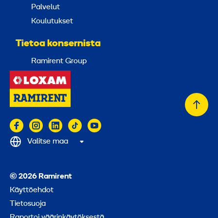
Palvelut
Koulutukset
Tietoa konsernista
Ramirent Group
Takai
alkuu
Valitse maa
© 2026 Ramirent
Käyttöehdot
Tietosuoja
Raportoi väärinkäytöksestä