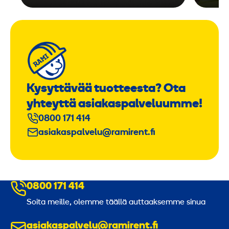
Kysyttävää tuotteesta? Ota
yhteyttä asiakaspalveluumme!
0800 171 414
asiakaspalvelu@ramirent.fi
0800 171 414
Soita meille, olemme täällä auttaaksemme sinua
asiakaspalvelu@ramirent.fi