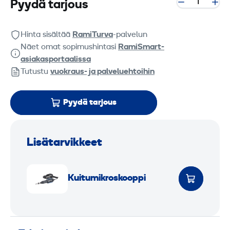
Pyydä tarjous
Hinta sisältää
RamiTurva
-palvelun
Näet omat sopimushintasi
RamiSmart-
asiakasportaalissa
Tutustu
vuokraus- ja palveluehtoihin
Pyydä tarjous
Lisätarvikkeet
K
u
Kuitu­mikroskooppi
i
t
u