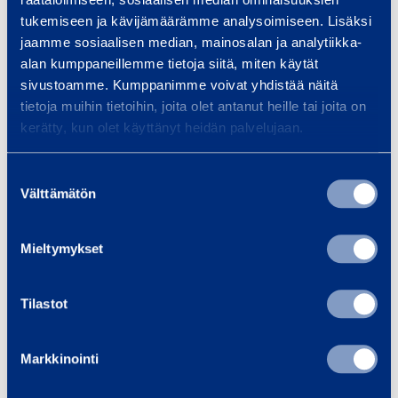
Samankaltaisia tuotteita
tukemiseen ja kävijämäärämme analysoimiseen. Lisäksi
jaamme sosiaalisen median, mainosalan ja analytiikka-
alan kumppaneillemme tietoja siitä, miten käytät
sivustoamme. Kumppanimme voivat yhdistää näitä
K
tietoja muihin tietoihin, joita olet antanut heille tai joita on
kerätty, kun olet käyttänyt heidän palvelujaan.
u
i
Suostumuksen
t
Välttämätön
valinta
u
­
m
Mieltymykset
Kuitu­mikroskooppi
Kuitu­mi
i
EXFO FIP-410B
AFL FO
k
Tilastot
r
o
Lisää koriin
Lis
Markkinointi
s
k