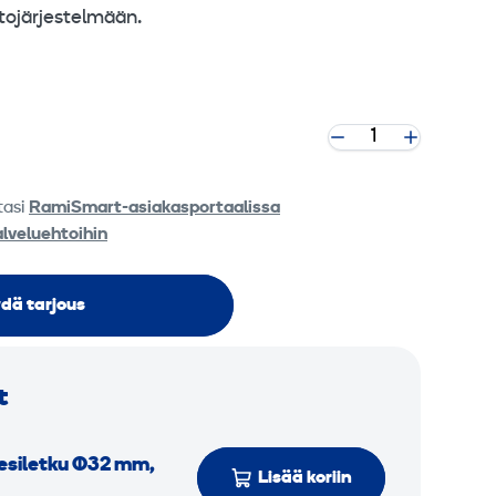
ertojärjestelmään.
tasi
RamiSmart-asiakasportaalissa
alveluehtoihin
dä tarjous
t
si­letku Ø32 mm,
Lisää koriin