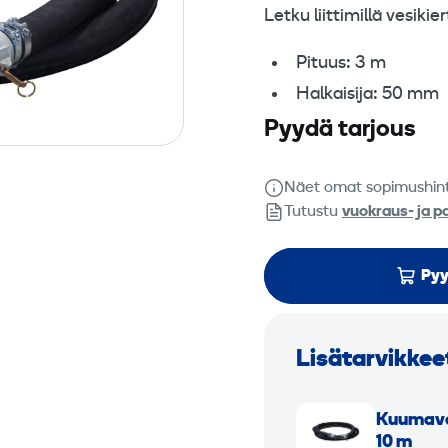
Letku liittimillä vesiki
Pituus: 3 m
Halkaisija: 50 mm
Pyydä tarjous
Näet omat sopimushin
Tutustu
vuokraus- ja p
Pyy
Lisätarvikkee
K
Kuuma­ve
u
10 m