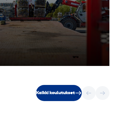
m
m
Kaikki koulutukset