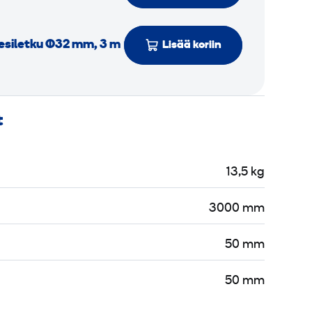
si­letku Ø32 mm, 3 m
Lisää koriin
t
13,5 kg
3000 mm
50 mm
50 mm