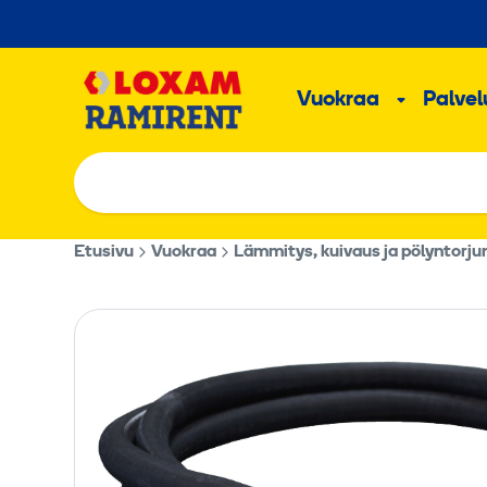
Hyppää
sisältöön
Päävalikk
Vuokraa
Palvelu
Alavalik
Etusivu
Vuokraa
Lämmitys, kuivaus ja pölyntorju