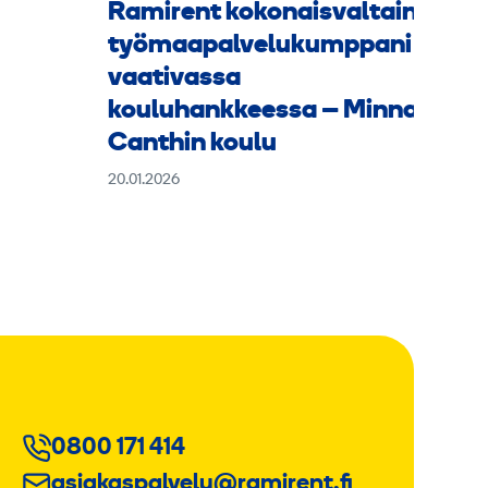
Ramirent kokonaisvaltainen
työmaapalvelukumppani
vaativassa
kouluhankkeessa – Minna
Canthin koulu
20.01.2026
0800 171 414
asiakaspalvelu@ramirent.fi