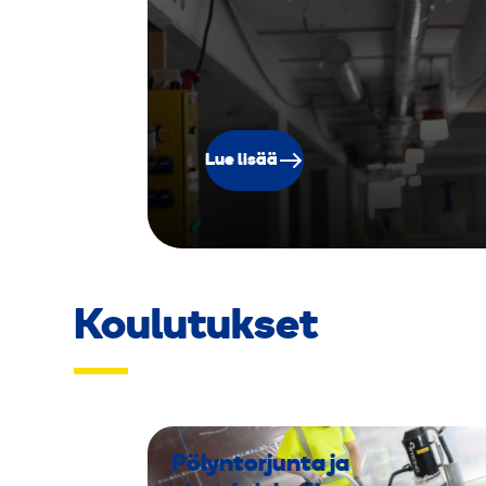
m
Lue lisää
Koulutukset
Pölyntorjunta ja