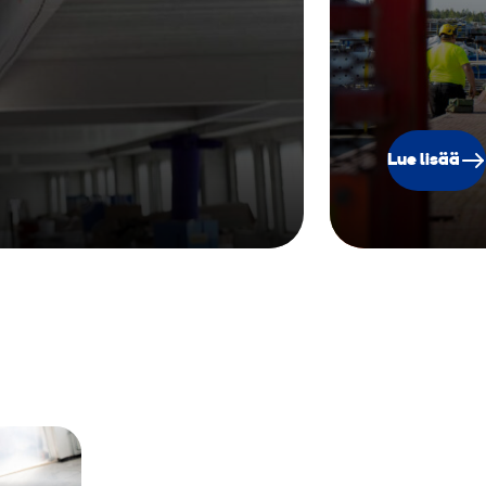
m
Lue lisää