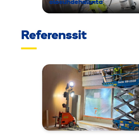
olosuhdehallinta
Referenssit