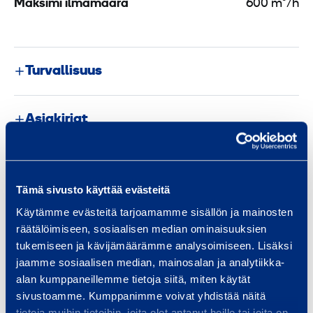
Maksimi ilmamäärä
600 m³/h
Turvallisuus
Asiakirjat
Samankaltaisia tuotteita
Tämä sivusto käyttää evästeitä
Käytämme evästeitä tarjoamamme sisällön ja mainosten
räätälöimiseen, sosiaalisen median ominaisuuksien
tukemiseen ja kävijämäärämme analysoimiseen. Lisäksi
L
jaamme sosiaalisen median, mainosalan ja analytiikka-
ä
alan kumppaneillemme tietoja siitä, miten käytät
m
sivustoamme. Kumppanimme voivat yhdistää näitä
p
tietoja muihin tietoihin, joita olet antanut heille tai joita on