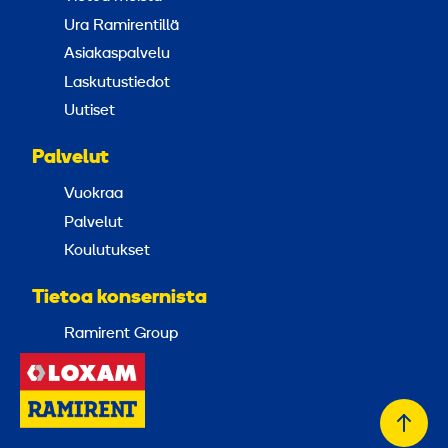
Ura Ramirentillä
Asiakaspalvelu
Laskutustiedot
Uutiset
Palvelut
Vuokraa
Palvelut
Koulutukset
Tietoa konsernista
Ramirent Group
Takai