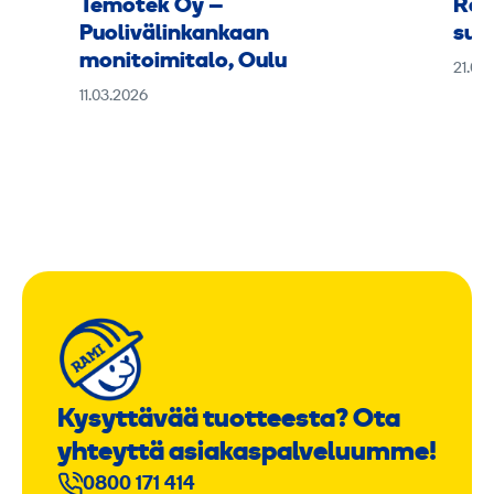
Temotek Oy –
Ram
Puolivälinkankaan
suu
monitoimitalo, Oulu
21.01
11.03.2026
Kysyttävää tuotteesta? Ota
yhteyttä asiakaspalveluumme!
0800 171 414