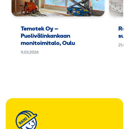
Temotek Oy –
Ram
Puolivälinkankaan
suu
monitoimitalo, Oulu
21.01
11.03.2026