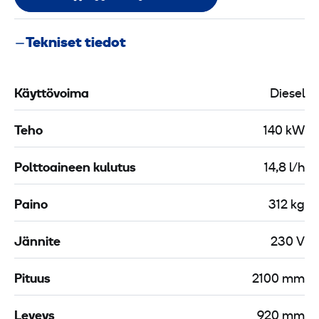
Tekniset tiedot
Käyttövoima
Diesel
Teho
140 kW
Polttoaineen kulutus
14,8 l/h
Paino
312 kg
Jännite
230 V
Pituus
2100 mm
Leveys
920 mm