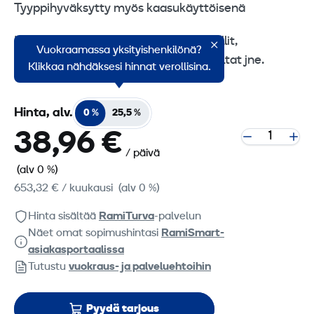
Tyyppihyväksytty myös kaasukäyttöisenä
Käyttökohteet: rakennustyömaat, hallit,
Vuokraamassa yksityishenkilönä?
kasvihuoneet, varastot, tapahtumateltat jne.
Klikkaa nähdäksesi hinnat verollisina.
Hinta, alv.
0 %
25,5 %
38,96 €
/ päivä
(alv 0 %)
653,32 €
/ kuukausi
(alv 0 %)
Hinta sisältää
RamiTurva
-palvelun
Näet omat sopimushintasi
RamiSmart-
asiakasportaalissa
Tutustu
vuokraus- ja palveluehtoihin
Pyydä tarjous