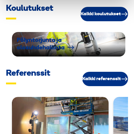
Koulutukset
Kaikki koulutukset
Pölyntorjunta ja
olosuhdehallinta
Referenssit
Kaikki referenssit