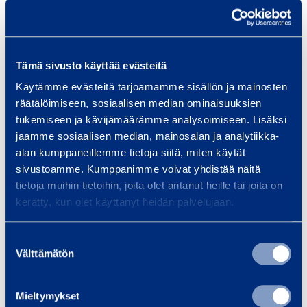
L
ä
m
p
Tämä sivusto käyttää evästeitä
ö
Käytämme evästeitä tarjoamamme sisällön ja mainosten
­
räätälöimiseen, sosiaalisen median ominaisuuksien
p
Lämpö­puhallin 120 kW,
tukemiseen ja kävijämäärämme analysoimiseen. Lisäksi
u
jaamme sosiaalisen median, mainosalan ja analytiikka-
öljy
h
alan kumppaneillemme tietoja siitä, miten käytät
POLARTHERM TB-1300
a
sivustoamme. Kumppanimme voivat yhdistää näitä
l
tietoja muihin tietoihin, joita olet antanut heille tai joita on
33,19 €
/ päivä
(alv 0 %)
kerätty, kun olet käyttänyt heidän palvelujaan.
l
i
Lisää koriin
Suostumuksen
n
Välttämätön
valinta
1
2
0
Mieltymykset