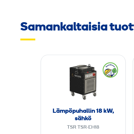
Samankaltaisia tuot
L
ä
m
p
ö
­
p
Lämpö­puhallin 18 kW,
u
sähkö
h
TSR TSR-EH18
a