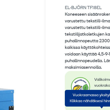
EL-BJÖRN TF18EL
Koneeseen sisäänrakenne
varustettu tekstiili-il
varustettu tekstiili-il
tekstiilijatkoletkujen
puhallinnopeutta 2300
kaikissa käyttökohteis
voidaan käyttää 4,5-9-1
puhallinnopeudella. Lä
maksimiasennoilla.
Valikoim
vuokrako
siirtymi
Vuokraamassa yksity
konevuok
Klikkaa nähdäksesi hinn
koneem