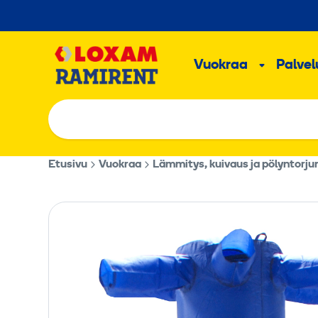
Hyppää
sisältöön
Päävalikk
Vuokraa
Palvelu
Alavalik
Etusivu
Vuokraa
Lämmitys, kuivaus ja pölyntorju