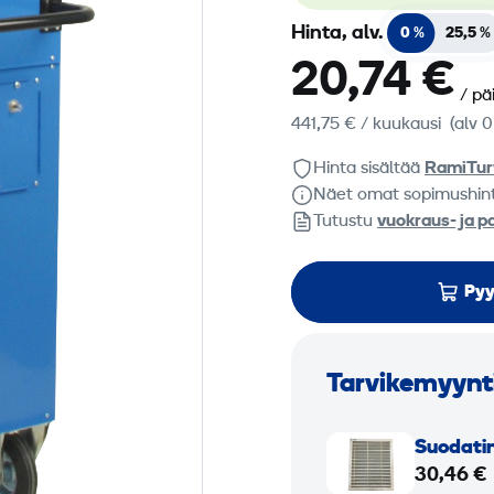
Hinta, alv.
0 %
25,5 %
20,74 €
/ pä
441,75 €
/ kuukausi
(alv 0
Hinta sisältää
RamiTur
Näet omat sopimushin
Tutustu
vuokraus- ja p
Pyy
Tarvikemyynt
S
Suodatin
u
30,46 €
o