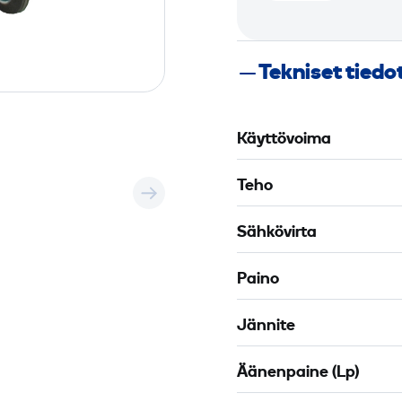
d
a
Tekniset tiedo
t
i
n
Käyttövoima
E
l
Teho
-
B
Sähkövirta
j
ö
Paino
r
n
Jännite
T
F
Äänenpaine (Lp)
1