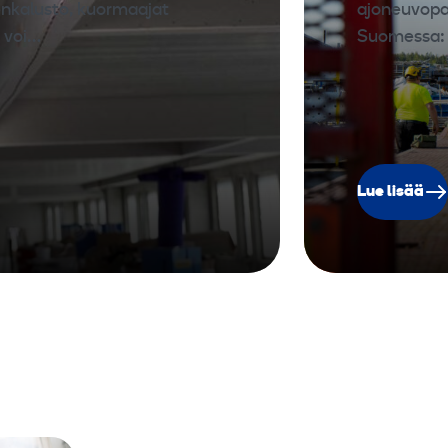
enkalusto, kuormaajat
ajoneuvopal
i voi…
Suomessa: n
Lue lisää