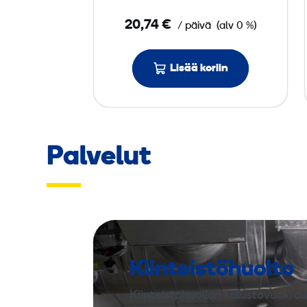
l
20,74 €
/ päivä
(alv 0 %)
l
i
n
Lisää koriin
1
8
k
Palvelut
W
,
s
ä
h
k
Kiinteistöhuolto
ö
Kiinteistöhuollon kalustovuokrau