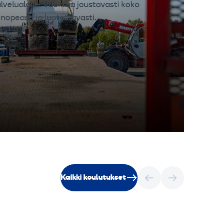
velualalle. Vuokraa joustavasti koko
opeasti ja luotettavasti.
Kaikki koulutukset