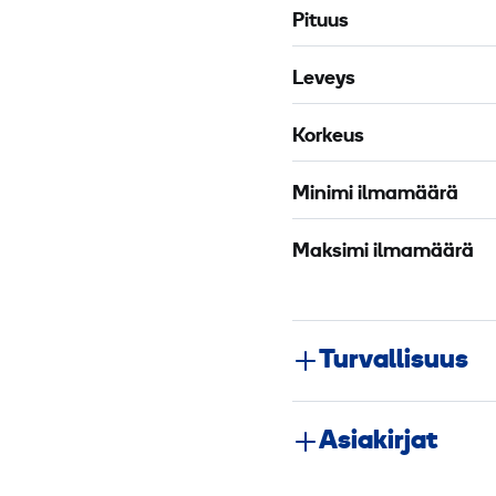
8
Pituus
E
L
Leveys
E
B
Korkeus
S
Minimi ilmamäärä
Maksimi ilmamäärä
Turvallisuus
Asiakirjat