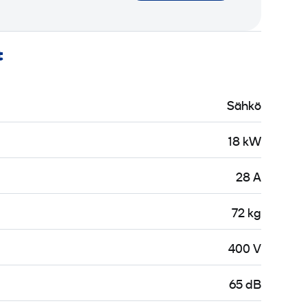
t
Sähkö
18 kW
28 A
72 kg
400 V
65 dB