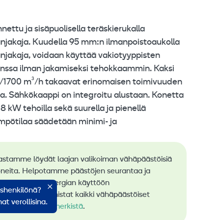
ttu ja sisäpuolisella teräskierukalla
manjakaja. Kuudella 95 mm:n ilmanpoistoaukolla
manjakaja, voidaan käyttää vakiotyyppisten
 kanssa ilman jakamiseksi tehokkaammin. Kaksi
/1700 m³/h takaavat erinomaisen toimivuuden
sa. Sähkökaappi on integroitu alustaan. Konetta
8 kW tehoilla sekä suurella ja pienellä
mpötilaa säädetään minimi- ja
astamme löydät laajan valikoiman vähäpäästöisiä
neita. Helpotamme päästöjen seurantaa ja
stä uusiutuvan energian käyttöön
ishenkilönä?
rauksessa. Tunnistat kaikki vähäpäästöiset
at verollisina.
me
RamiGreen-merkistä
.