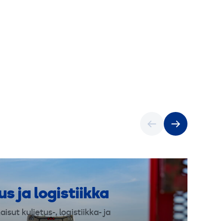
us ja logistiikka
isut kuljetus-, logistiikka- ja