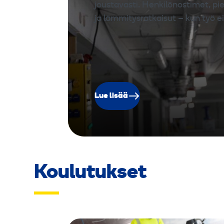
joustavasti. Henkilönostimet, pi
ja lämmitysratkaisut – kun työ e
Lue lisää
Koulutukset