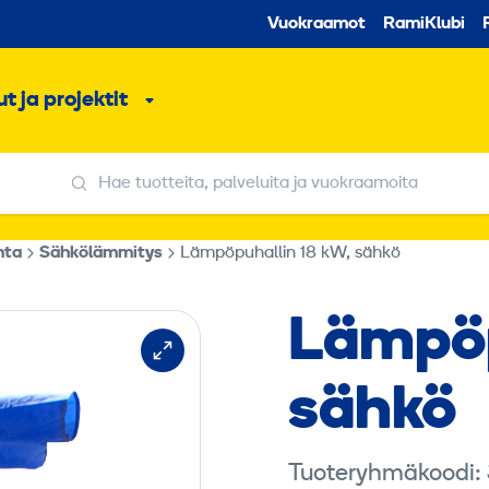
Toissijaine
Vuokraamot
RamiKlubi
o
t ja projektit
ko
Alavalikko
Hae tuotteita, palveluita ja vuokraamoita
Hae tuotteita, palveluita ja vuokraamoita
nta
Sähkölämmitys
Lämpöpuhallin 18 kW, sähkö
Lämpö­
sähkö
Tuoteryhmäkoodi: