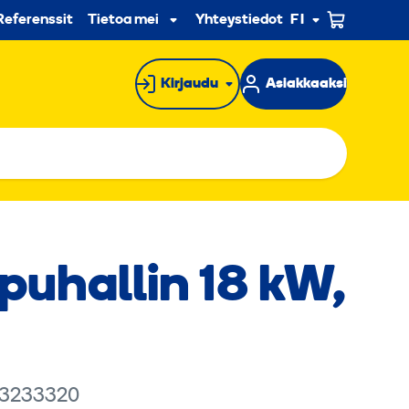
n
Referenssit
Tietoa meistä
Yhteystiedot
FI
Alavalikko
Kirjaudu
Asiakkaaksi
puhallin 18 kW,
 3233320