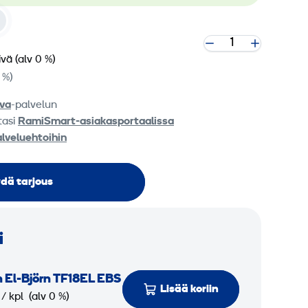
ivä
(alv 0 %)
 %)
va
-palvelun
tasi
RamiSmart-asiakasportaalissa
alveluehtoihin
dä tarjous
i
 El-Björn TF18EL EBS
Lisää koriin
/ kpl
(alv 0 %)