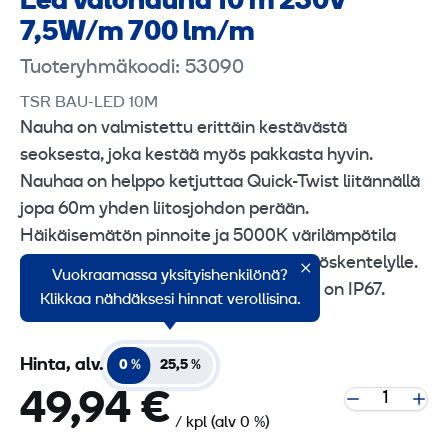
Led valonauha 10 m 230V
7,5W/m 700 lm/m
Tuoteryhmäkoodi: 53090
TSR BAU-LED 10M
Nauha on valmistettu erittäin kestävästä
seoksesta, joka kestää myös pakkasta hyvin.
Nauhaa on helppo ketjuttaa Quick-Twist liitännällä
jopa 60m yhden liitosjohdon perään.
Häikäisemätön pinnoite ja 5000K värilämpötila
takaavat miellyttävän valaistuksen työskentelylle.
Vuokraamassa yksityishenkilönä?
BAU LED 2 led-nauhan suojausluokka on IP67.
Klikkaa nähdäksesi hinnat verollisina.
Hinta, alv.
0 %
25,5 %
49,94 €
/ kpl
(alv 0 %)