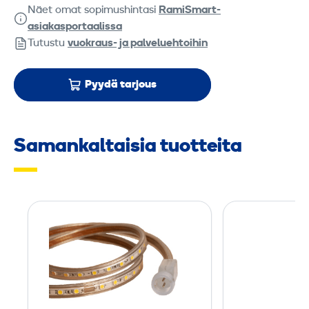
Näet omat sopimushintasi
RamiSmart-
asiakasportaalissa
Tutustu
vuokraus- ja palveluehtoihin
Pyydä tarjous
Samankaltaisia tuotteita
L
e
d
-
v
a