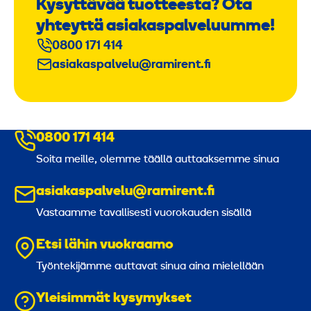
Kysyttävää tuotteesta? Ota
yhteyttä asiakaspalveluumme!
0800 171 414
asiakaspalvelu@ramirent.fi
0800 171 414
Soita meille, olemme täällä auttaaksemme sinua
asiakaspalvelu@ramirent.fi
Vastaamme tavallisesti vuorokauden sisällä
Etsi lähin vuokraamo
Työntekijämme auttavat sinua aina mielellään
Yleisimmät kysymykset