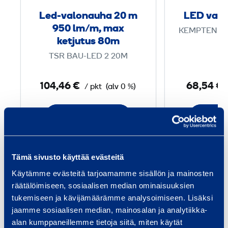
l
Led-valonauha 20 m
LED valo
o
950 lm/m, max
KEMPTEN 23
n
ketjutus 80m
l
a
TSR BAU-LED 2 20M
u
h
104,46 €
68,54 €
/ pkt
(alv 0 %)
a
2
Lisää koriin
Lis
0
m
Tämä sivusto käyttää evästeitä
9
Palvelut
Käytämme evästeitä tarjoamamme sisällön ja mainosten
5
räätälöimiseen, sosiaalisen median ominaisuuksien
0
tukemiseen ja kävijämäärämme analysoimiseen. Lisäksi
jaamme sosiaalisen median, mainosalan ja analytiikka-
l
alan kumppaneillemme tietoja siitä, miten käytät