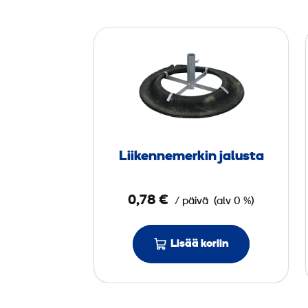
L
i
i
k
e
n
n
Liikenne­merkin jalusta
e
­
0,78 €
/ päivä
(alv 0 %)
m
e
r
Lisää koriin
k
i
n