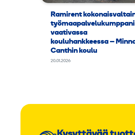
Ramirent kokonaisvaltai
työmaapalvelukumppani
vaativassa
kouluhankkeessa – Minn
Canthin koulu
20.01.2026
Kysyttävää tuott