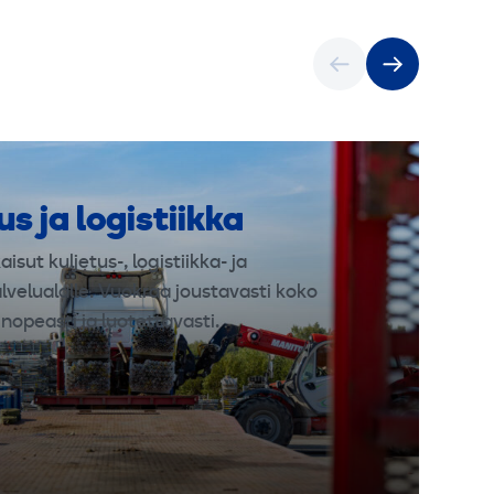
us ja logistiikka
isut kuljetus-, logistiikka- ja
velualalle. Vuokraa joustavasti koko
opeasti ja luotettavasti.