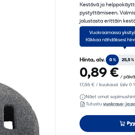
Kestävä ja helppokäytt
pystyttämiseen. Valmi
jalustasta erittäin kest
molemminpuolisilla kant
Vuokraamassa yksity
kiinteällä Ø 60 mm putki
Klikkaa nähdäksesi hinn
Hinta, alv.
0 %
25,5 %
0,89 €
/ päivä
17,86 €
/ kuukausi
(alv 0 
Näet omat sopimushin
Tutustu
vuokraus- ja p
Pyy