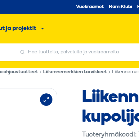
Toissijaine
Vuokraamot
RamiKlubi
o
t ja projektit
ko
Alavalikko
Hae tuotteita, palveluita ja vuokraamoita
Hae tuotteita, palveluita ja vuokraamoita
ja ohjaustuotteet
Liikennemerkkien tarvikkeet
Liikennemerk
Liikenn
kupolij
Tuoteryhmäkoodi: