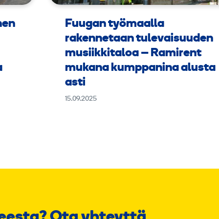
nen
Fuugan työmaalla
rakennetaan tulevaisuuden
musiikkitaloa – Ramirent
a
mukana kumppanina alusta
asti
15.09.2025
eesta? Ota yhteyttä