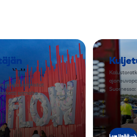
g
täjän
Kuljet
Kalustoratka
ajoneuvopal
n avulla varmistat
Suomessa: n
paketti samalta
Lue lisää