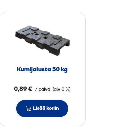
K
u
m
i
j
a
l
Kumijalusta 50 kg
u
s
0,89 €
/ päivä
(alv 0 %)
t
a
5
Lisää koriin
0
k