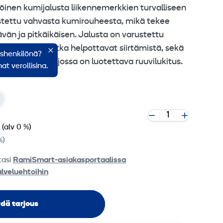
öinen kumijalusta liikennemerkkien turvalliseen
stettu vahvasta kumirouheesta, mikä tekee
ävän ja pitkäikäisen. Jalusta on varustettu
okahvoilla, jotka helpottavat siirtämistä, sekä
ishenkilönä?
kiinnikkeellä, jossa on luotettava ruuvilukitus.
at verollisina.
(alv 0 %)
%)
tasi
RamiSmart-asiakasportaalissa
alveluehtoihin
dä tarjous