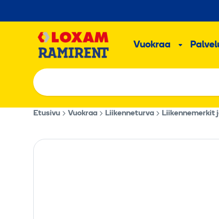
Hyppää
sisältöön
Päävalikk
Vuokraa
Palvelu
Alavalik
Etusivu
Vuokraa
Liikenneturva
Liikennemerkit 