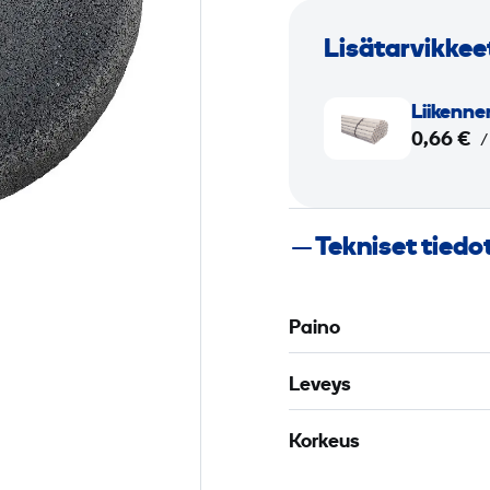
Lisätarvikkee
L
Liikenne
i
0,66 €
/
i
k
e
Tekniset tiedo
n
n
e
Paino
­
m
Leveys
e
r
Korkeus
k
i