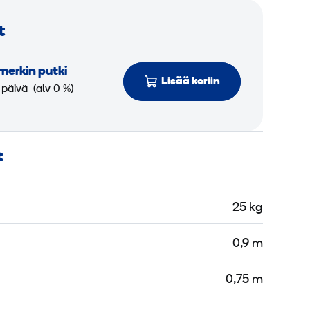
t
­merkin putki
Lisää koriin
 päivä
(alv 0 %)
t
25 kg
0,9 m
0,75 m