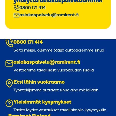
yhteyttä asiakaspalveluumme!
0800 171 414
asiakaspalvelu@ramirent.fi
0800 171 414
Soita meille, olemme täällä auttaaksemme sinua
asiakaspalvelu@ramirent.fi
Vastaamme tavallisesti vuorokauden sisällä
Etsi lähin vuokraamo
Työntekijämme auttavat sinua aina mielellään
Yleisimmät kysymykset
Täältä löydät vastaukset tavallisimpiin kysymyksiin