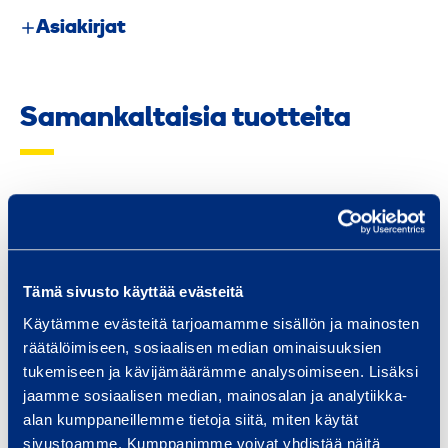
Asiakirjat
Samankaltaisia tuotteita
M
i
n
i
Tämä sivusto käyttää evästeitä
-
Käytämme evästeitä tarjoamamme sisällön ja mainosten
G
räätälöimiseen, sosiaalisen median ominaisuuksien
tukemiseen ja kävijämäärämme analysoimiseen. Lisäksi
u
Mini-Guard alku/loppu
jaamme sosiaalisen median, mainosalan ja analytiikka-
a
alan kumppaneillemme tietoja siitä, miten käytät
r
sivustoamme. Kumppanimme voivat yhdistää näitä