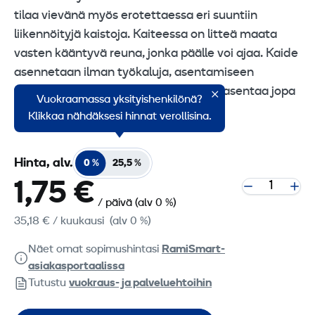
tilaa vievänä myös erotettaessa eri suuntiin
liikennöityjä kaistoja. Kaiteessa on litteä maata
vasten kääntyvä reuna, jonka päälle voi ajaa. Kaide
asennetaan ilman työkaluja, asentamiseen
tarvitaan kaksi henkilöä. Päivässä voi asentaa jopa
Vuokraamassa yksityishenkilönä?
2 km kaidetta. Luokitus K2/K3.
Klikkaa nähdäksesi hinnat verollisina.
Hinta, alv.
0 %
25,5 %
1,75 €
/ päivä
(alv 0 %)
35,18 €
/ kuukausi
(alv 0 %)
Näet omat sopimushintasi
RamiSmart-
asiakasportaalissa
Tutustu
vuokraus- ja palveluehtoihin