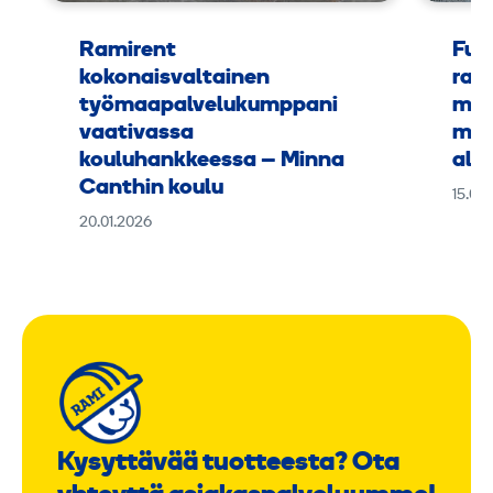
Ramirent
Fuu
kokonaisvaltainen
rak
työmaapalvelukumppani
mus
vaativassa
muk
kouluhankkeessa – Minna
alus
Canthin koulu
15.09
20.01.2026
Kysyttävää tuotteesta? Ota