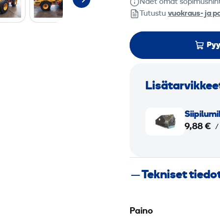
Näet omat sopimushin
Tutustu
vuokraus- ja p
Pyy
Lisätarvikkee
S
Siipilum
i
9,88 €
/
i
p
i
Tekniset tiedo
l
u
m
Paino
i