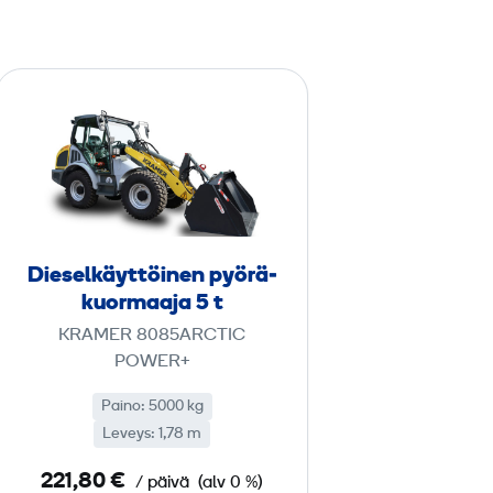
D
i
e
s
e
l
­
Diesel­käyttöinen pyörä­
k
kuormaaja 5 t
ä
KRAMER 8085ARCTIC
y
POWER+
t
Paino: 5000 kg
t
Leveys: 1,78 m
ö
i
221,80 €
/ päivä
(alv 0 %)