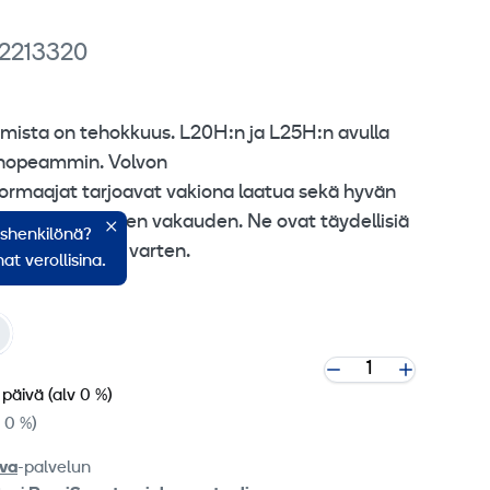
 2213320
mista on tehokkuus. L20H:n ja L25H:n avulla
 nopeammin. Volvon
rmaajat tarjoavat vakiona laatua sekä hyvän
le ja erinomaisen vakauden. Ne ovat täydellisiä
ishenkilönä?
 työskentelyä varten.
at verollisina.
 päivä
(alv 0 %)
v 0 %)
va
-palvelun