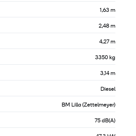
1,63 m
2,48 m
4,27 m
3350 kg
3,14 m
Diesel
BM Lilla (Zettelmeyer)
75 dB(A)