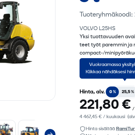
Tuoteryhmäkoodi:
VOLVO L25HS
Yksi tuottavuuden avai
teet työt paremmin ja
compact-/minipyöräkuo
näkyvyyden joka puolel
Vuokraamassa yksity
kumppaneita tehokasta
Klikkaa nähdäksesi hinn
Hinta, alv.
0 %
25,5 %
221,80 €
/
4 467,45 €
/ kuukausi
(al
Hinta sisältää
RamiTur