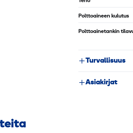
Teho
Polttoaineen kulutus
Polttoainetankin tilav
Turvallisuus
Asiakirjat
teita