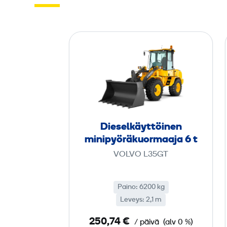
D
i
e
s
e
l
­
Diesel­käyttöinen
k
minipyörä­kuormaaja 6 t
ä
VOLVO L35GT
y
t
Paino: 6200 kg
t
Leveys: 2,1 m
ö
i
250,74 €
/ päivä
(alv 0 %)