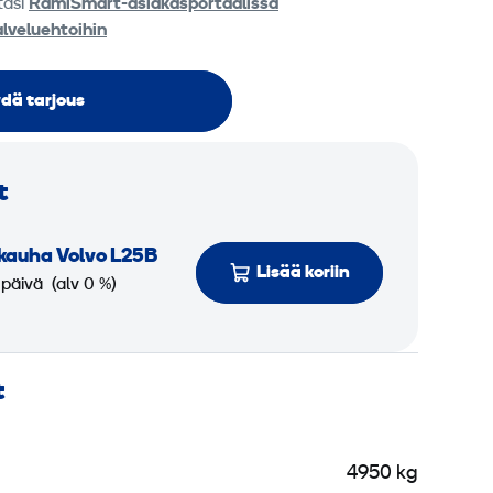
tasi
RamiSmart-asiakasportaalissa
alveluehtoihin
dä tarjous
t
ikauha Volvo L25B
Lisää koriin
 päivä
(alv 0 %)
t
4950 kg