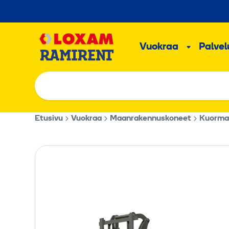
Hyppää
sisältöön
Päävalikk
Vuokraa
Palvelu
Alavalik
Etusivu
Vuokraa
Maanrakennuskoneet
Kuorma