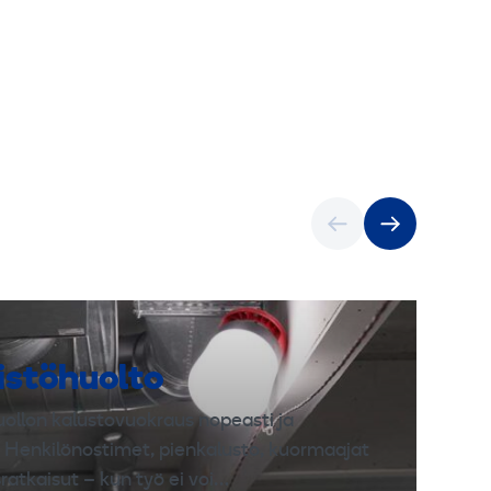
istöhuolto
uollon kalustovuokraus nopeasti ja
. Henkilönostimet, pienkalusto, kuormaajat
ratkaisut – kun työ ei voi…