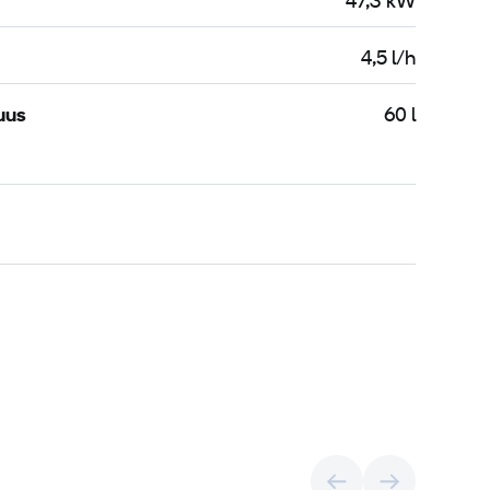
47,3 kW
4,5 l/h
uus
60 l