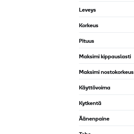
k
Leveys
a
u
Korkeus
h
a
Pituus
V
o
Maksimi kippauslasti
l
v
Maksimi nostokorkeus
o
L
Käyttövoima
2
5
Kytkentä
B
Äänenpaine