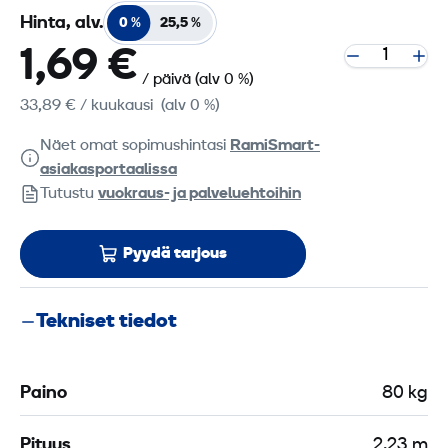
Hinta, alv.
0 %
25,5 %
1,69 €
/ päivä
(alv 0 %)
33,89 €
/ kuukausi
(alv 0 %)
Näet omat sopimushintasi
RamiSmart-
asiakasportaalissa
Tutustu
vuokraus- ja palveluehtoihin
Pyydä tarjous
Tekniset tiedot
Paino
80 kg
Pituus
2,23 m