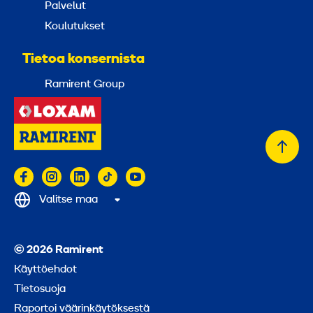
Palvelut
Koulutukset
Tietoa konsernista
Ramirent Group
Takai
alkuu
Valitse maa
© 2026 Ramirent
Käyttöehdot
Tietosuoja
Raportoi väärinkäytöksestä