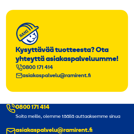
Kysyttävää tuotteesta? Ota
yhteyttä asiakaspalveluumme!
0800 171 414
asiakaspalvelu@ramirent.fi
0800 171 414
Soita meille, olemme täällä auttaaksemme sinua
asiakaspalvelu@ramirent.fi