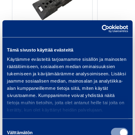
u
s
t
a
Jalusta (sopii mm.
Muovinen 
(
muoviaidalle)
s
Tämä sivusto käyttää evästeitä
o
0,34 €
1,12 €
Käytämme evästeitä tarjoamamme sisällön ja mainosten
/ päivä
(alv 0 %)
/ p
p
räätälöimiseen, sosiaalisen median ominaisuuksien
i
tukemiseen ja kävijämäärämme analysoimiseen. Lisäksi
i
Lisää koriin
Lis
jaamme sosiaalisen median, mainosalan ja analytiikka-
m
alan kumppaneillemme tietoja siitä, miten käytät
m
sivustoamme. Kumppanimme voivat yhdistää näitä
.
tietoja muihin tietoihin, joita olet antanut heille tai joita on
Palvelut
m
kerätty, kun olet käyttänyt heidän palvelujaan.
u
o
Suostumuksen
Välttämätön
valinta
v