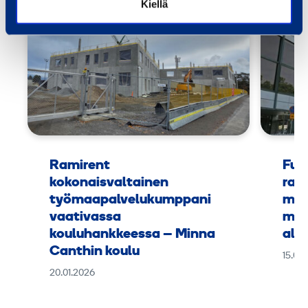
Kiellä
Ramirent
Fuu
kokonaisvaltainen
rak
työmaapalvelukumppani
mus
vaativassa
muk
kouluhankkeessa – Minna
alus
Canthin koulu
15.09
20.01.2026