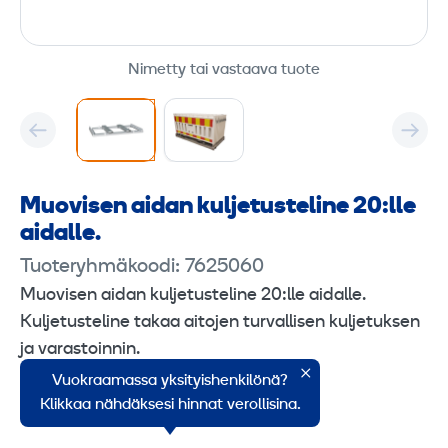
Nimetty tai vastaava tuote
Muovisen aidan kuljetus­teline 20:lle
aidalle.
Tuoteryhmäkoodi: 7625060
Muovisen aidan kuljetusteline 20:lle aidalle.
Kuljetusteline takaa aitojen turvallisen kuljetuksen
ja varastoinnin.
Vuokraamassa yksityishenkilönä?
Materiaali: sinkitty teräs.
Klikkaa nähdäksesi hinnat verollisina.