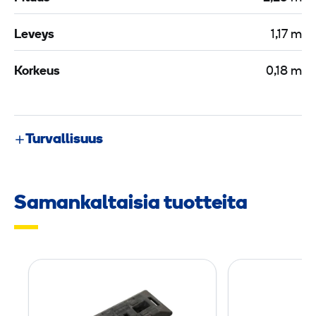
Leveys
1,17 m
Korkeus
0,18 m
Turvallisuus
Samankaltaisia tuotteita
J
a
l