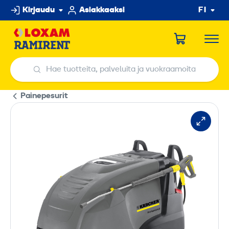
Hyppää
Kirjaudu
Asiakkaaksi
FI
sisältöön
Hae tuotteita, palveluita ja vuokraamoita
Hae tuotteita, palveluita ja vuokraamoita
Painepesurit