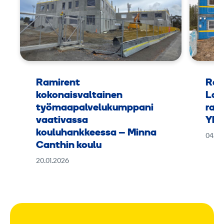
Ramirent
Ram
kokonaisvaltainen
Lap
työmaapalvelukumppani
rak
vaativassa
Yht
kouluhankkeessa – Minna
04.11
Canthin koulu
20.01.2026