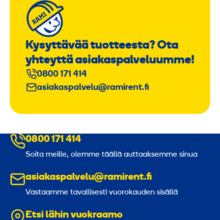
Kysyttävää tuotteesta? Ota
yhteyttä asiakaspalveluumme!
0800 171 414
asiakaspalvelu@ramirent.fi
0800 171 414
Soita meille, olemme täällä auttaaksemme sinua
asiakaspalvelu@ramirent.fi
Vastaamme tavallisesti vuorokauden sisällä
Etsi lähin vuokraamo