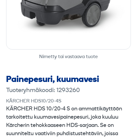
Nimetty tai vastaava tuote
Paine­pesuri, kuuma­vesi
Tuoteryhmäkoodi: 1293260
KÄRCHER HDS10/20-4S
KÄRCHER HDS 10/20‑4 S on ammattikäyttöön
tarkoitettu kuumavesipainepesuri, joka kuuluu
Kärcherin tehokkaaseen HDS‑sarjaan. Se on
suunniteltu vaativiin puhdistustehtäviin, joissa