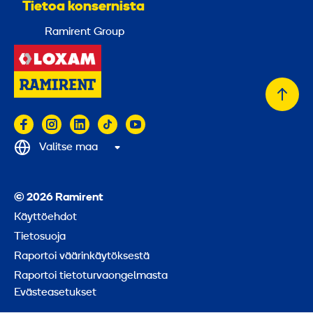
Tietoa konsernista
Ramirent Group
Takai
alkuu
Valitse maa
© 2026 Ramirent
Käyttöehdot
Tietosuoja
Raportoi väärinkäytöksestä
Raportoi tietoturvaongelmasta
Evästeasetukset