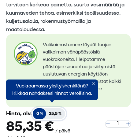
tarvitaan korkeaa painetta, suurta vesimäärää ja
kuumaveden tehoa, esimerkiksi teollisuudessa,
kuljetusalalla, rakennustyömailla ja
maataloudessa.
Valikoimastamme löydät laajan
valikoiman vähäpäästöisiä
vuokrakoneita. Helpotamme
päästöjen seurantaa ja siirtymistä
uusiutuvan energian käyttöön
konevuokrauksessa. Tunnistat kaikki
Vuokraamassa yksityishenkilönä?
vähäpäästöiset koneemme
Klikkaa nähdäksesi hinnat verollisina.
RamiGreen-merkistä
.
Hinta, alv.
0 %
25,5 %
85,35 €
/ päivä