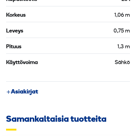
Korkeus
1,06 m
Leveys
0,75 m
Pituus
1,3 m
Käyttövoima
Sähkö
Asiakirjat
Samankaltaisia tuotteita