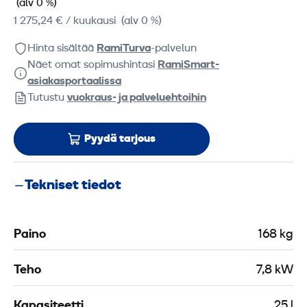
(alv 0 %)
1 275,24 €
/ kuukausi
(alv 0 %)
Hinta sisältää
RamiTurva
-palvelun
Näet omat sopimushintasi
RamiSmart-
asiakasportaalissa
Tutustu
vuokraus- ja palveluehtoihin
Pyydä tarjous
Tekniset tiedot
Paino
168 kg
Teho
7,8 kW
Kapasiteetti
25 l