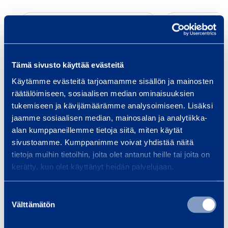
P
a
i
n
Tämä sivusto käyttää evästeitä
e
Käytämme evästeitä tarjoamamme sisällön ja mainosten
­
räätälöimiseen, sosiaalisen median ominaisuuksien
p
tukemiseen ja kävijämäärämme analysoimiseen. Lisäksi
Paine­pesuri, kuuma­
Diesel­
e
jaamme sosiaalisen median, mainosalan ja analytiikka-
vesi, 400V
kuuma­vesi
s
alan kumppaneillemme tietoja siitä, miten käytät
KÄRCHER HDS12/18-4S
KÄRCHER 
sivustoamme. Kumppanimme voivat yhdistää näitä
u
tietoja muihin tietoihin, joita olet antanut heille tai joita on
r
85,35 €
126,87 €
kerätty, kun olet käyttänyt heidän palvelujaan.
/ päivä
(alv 0 %)
/
i
,
Suostumuksen
Lisää koriin
Lis
k
Välttämätön
valinta
u
u