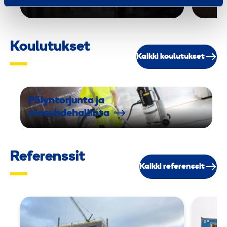
Koulutukset
Kaikki koulutukset
Pölyntorjunta ja
olosuhdehallinta
Referenssit
Kaikki referenssit