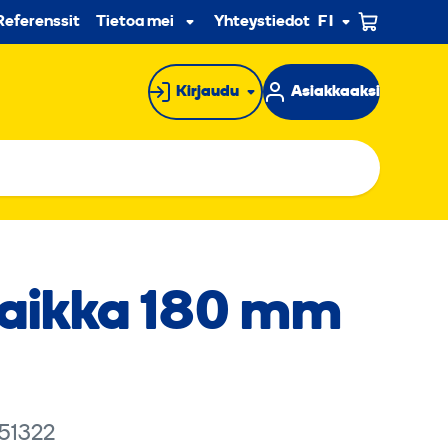
n
Referenssit
Tietoa meistä
Yhteystiedot
FI
Alavalikko
Kirjaudu
Asiakkaaksi
laikka 180 mm
 51322