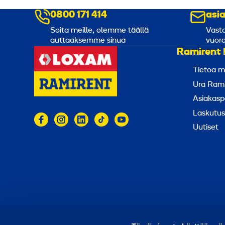
0800 171 414
asi
Soita meille, olemme täällä
Vasta
auttaaksemme sinua
vuoro
Ramirent 
Tietoa m
Ura Rami
Asiakasp
Laskutus
Uutiset