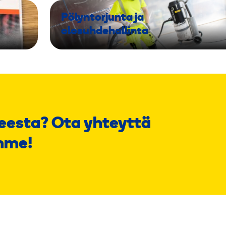
Pölyntorjunta ja
olosuhdehallinta
eesta? Ota yhteyttä
mme!