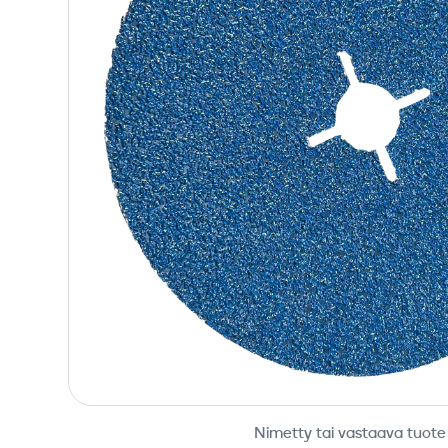
Nimetty tai vastaava tuote