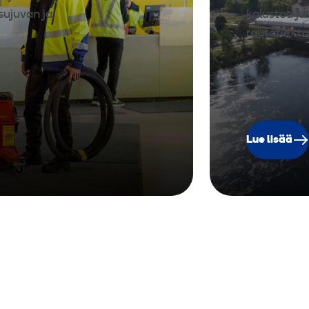
sujuvan ja
kalustoa ja 
rautatie- 
Lue lisää