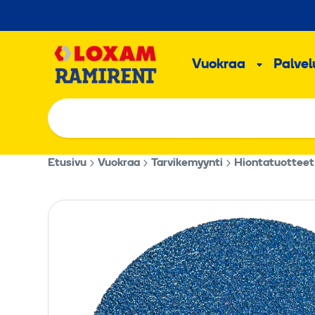
Hyppää
sisältöön
Päävalikk
Vuokraa
Palvelu
Alavalik
Etusivu
Vuokraa
Tarvikemyynti
Hiontatuotteet