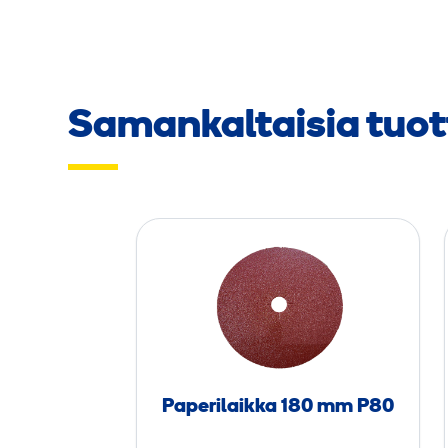
Samankaltaisia tuot
P
a
p
e
r
i
l
Paperilaikka 180 mm P80
a
i