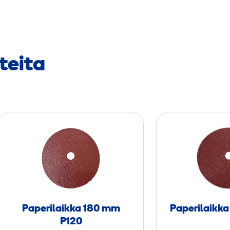
teita
P
a
p
e
r
i
l
Paperilaikka 180 mm
Paperilaikk
a
P120
i