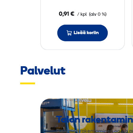
k
0,91 €
/ kpl
(alv 0 %)
k
a
1
Lisää koriin
8
0
m
Palvelut
m
P
8
0
Talon rakentami
Pientalon rakentaminen on iso pr