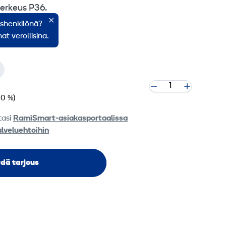
erkeus P36.
ishenkilönä?
at verollisina.
 0 %)
tasi
RamiSmart-asiakasportaalissa
alveluehtoihin
dä tarjous