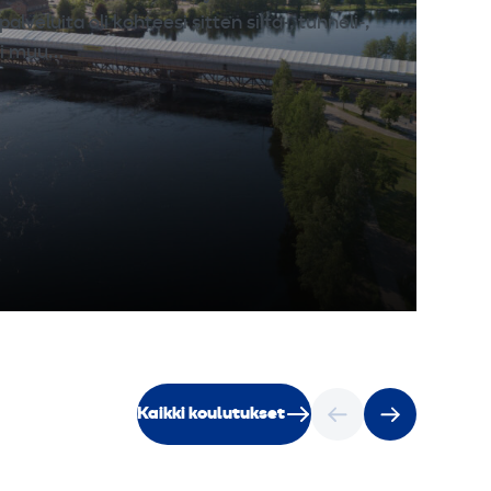
palveluita oli kohteesi sitten silta-, tunneli-,
tai muu…
Kaikki koulutukset