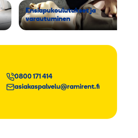
Ensiapukoulutukset ja
varautuminen
0800 171 414
asiakaspalvelu@ramirent.fi