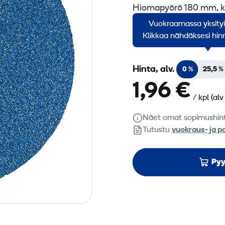
Hiomapyörö 180 mm, k
Vuokraamassa yksity
Myyntierä 1 kpl.
Klikkaa nähdäksesi hinn
Hinta, alv.
0 %
25,5 %
1,96 €
/ kpl
(alv
Näet omat sopimushin
Tutustu
vuokraus- ja p
Pyy