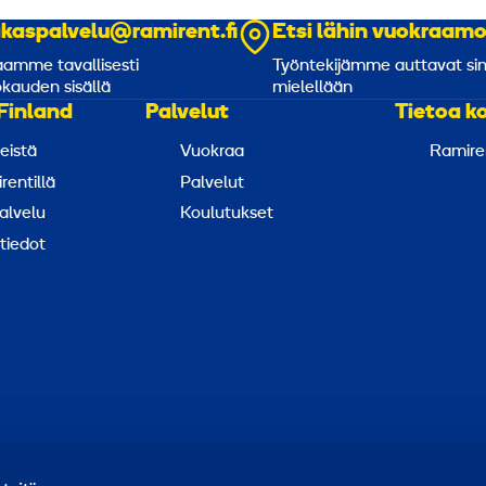
akaspalvelu@ramirent.fi
Etsi lähin vuokraam
amme tavallisesti
Työntekijämme auttavat si
kauden sisällä
mielellään
Finland
Palvelut
Tietoa k
eistä
Vuokraa
Ramire
rentillä
Palvelut
alvelu
Koulutukset
tiedot