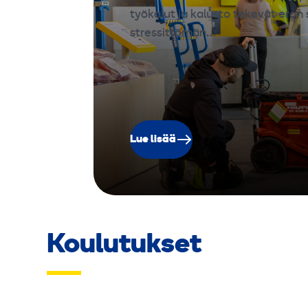
työkalut ja kalusto tekevät eron 
stressittömän…
Lue lisää
Koulutukset