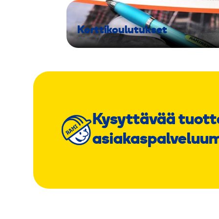
Korttikoulutukset
Kysyttävää tuott
asiakaspalveluu