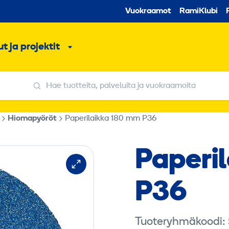
Toissijaine
Vuokraamot
RamiKlubi
o
t ja projektit
ko
Alavalikko
Hae tuotteita, palveluita ja vuokraamoita
Hae tuotteita, palveluita ja vuokraamoita
Hiomapyöröt
Paperilaikka 180 mm P36
Paperi
P36
Tuoteryhmäkoodi: