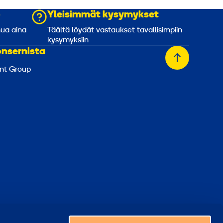
o
Yleisimmät kysymykset
nua aina
Täältä löydät vastaukset tavallisimpiin
kysymyksiin
onsernista
Takaisin
nt Group
alkuun
Valitse maa