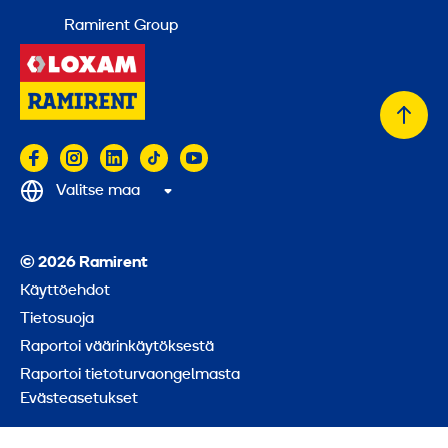
Ramirent Group
Takai
alkuu
Valitse maa
© 2026 Ramirent
Käyttöehdot
Tietosuoja
Raportoi väärinkäytöksestä
Raportoi tietoturvaongelmasta
Evästeasetukset