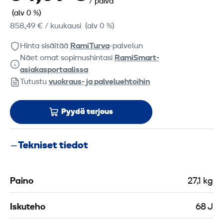
/ päivä
(alv 0 %)
858,49 €
/ kuukausi
(alv 0 %)
Hinta sisältää
RamiTurva
-palvelun
Näet omat sopimushintasi
RamiSmart-
asiakasportaalissa
Tutustu
vuokraus- ja palveluehtoihin
Pyydä tarjous
Tekniset tiedot
Paino
27,1 kg
Iskuteho
68 J