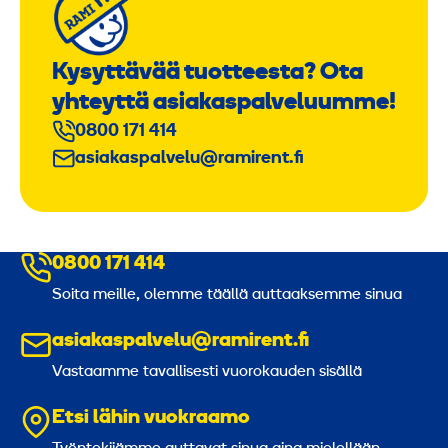
Kysyttävää tuotteesta? Ota
yhteyttä asiakaspalveluumme!
0800 171 414
asiakaspalvelu@ramirent.fi
0800 171 414
Soita meille, olemme täällä auttaaksemme sinua
asiakaspalvelu@ramirent.fi
Vastaamme tavallisesti vuorokauden sisällä
Etsi lähin vuokraamo