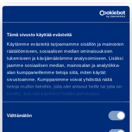
Leveys
610 mm
Korkeus
209 mm
Tämä sivusto käyttää evästeitä
Käytämme evästeitä tarjoamamme sisällön ja mainosten
räätälöimiseen, sosiaalisen median ominaisuuksien
Turvallisuus
tukemiseen ja kävijämäärämme analysoimiseen. Lisäksi
jaamme sosiaalisen median, mainosalan ja analytiikka-
alan kumppaneillemme tietoja siitä, miten käytät
Asiakirjat
sivustoamme. Kumppanimme voivat yhdistää näitä
tietoja muihin tietoihin, joita olet antanut heille tai joita on
kerätty, kun olet käyttänyt heidän palvelujaan.
Samankaltaisia tuotteita
Suostumuksen
Välttämätön
valinta
P