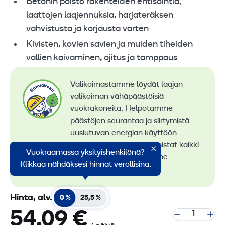
Betonin poisto rakenteiden entisöintiä,
laattojen laajennuksia, harjateräksen
vahvistusta ja korjausta varten
Kivisten, kovien savien ja muiden tiheiden
vallien kaivaminen, ojitus ja tamppaus
Valikoimastamme löydät laajan
valikoiman vähäpäästöisiä
vuokrakoneita. Helpotamme
päästöjen seurantaa ja siirtymistä
uusiutuvan energian käyttöön
konevuokrauksessa. Tunnistat kaikki
Vuokraamassa yksityishenkilönä?
vähäpäästöiset koneemme
Klikkaa nähdäksesi hinnat verollisina.
RamiGreen-merkistä
.
Hinta, alv.
0 %
25,5 %
54,09 €