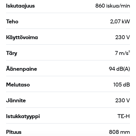
Iskutaajuus
860 iskua/min
Teho
2,07 kW
Käyttövoima
230 V
Täry
7 m/s²
Äänenpaine
94 dB(A)
Melutaso
105 dB
Jännite
230 V
Istukkatyyppi
TE-H
Pituus
808 mm