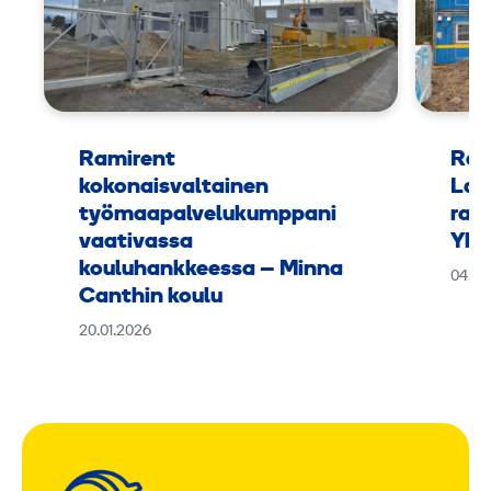
Ramirent
Ram
kokonaisvaltainen
Lap
työmaapalvelukumppani
rak
vaativassa
Yht
kouluhankkeessa – Minna
04.11
Canthin koulu
20.01.2026