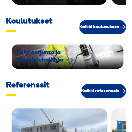
Koulutukset
Kaikki koulutukset
Pölyntorjunta ja
olosuhdehallinta
Referenssit
Kaikki referenssit