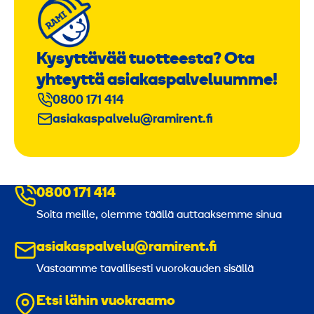
Kysyttävää tuotteesta? Ota
yhteyttä asiakaspalveluumme!
0800 171 414
asiakaspalvelu@ramirent.fi
0800 171 414
Soita meille, olemme täällä auttaaksemme sinua
asiakaspalvelu@ramirent.fi
Vastaamme tavallisesti vuorokauden sisällä
Etsi lähin vuokraamo