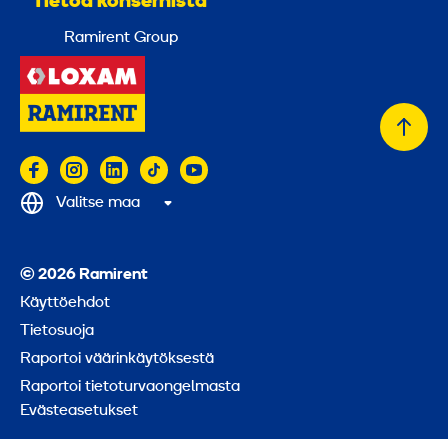
Tietoa konsernista
Ramirent Group
Takai
alkuu
Valitse maa
© 2026 Ramirent
Käyttöehdot
Tietosuoja
Raportoi väärinkäytöksestä
Raportoi tietoturvaongelmasta
Evästeasetukset