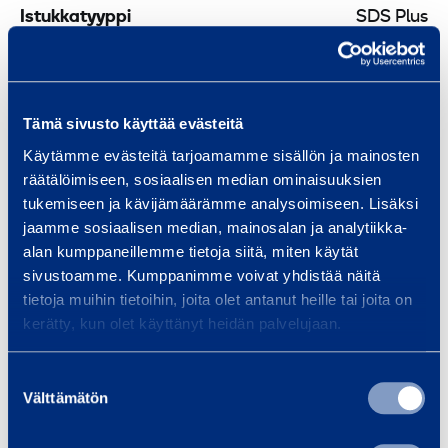
1
m
Istukkatyyppi
SDS Plus
1
m
Pituus
420 mm
m
m
Leveys
110 mm
Tämä sivusto käyttää evästeitä
Käytämme evästeitä tarjoamamme sisällön ja mainosten
Korkeus
220 mm
räätälöimiseen, sosiaalisen median ominaisuuksien
tukemiseen ja kävijämäärämme analysoimiseen. Lisäksi
jaamme sosiaalisen median, mainosalan ja analytiikka-
alan kumppaneillemme tietoja siitä, miten käytät
Turvallisuus
sivustoamme. Kumppanimme voivat yhdistää näitä
tietoja muihin tietoihin, joita olet antanut heille tai joita on
kerätty, kun olet käyttänyt heidän palvelujaan.
Samankaltaisia tuotteita
Suostumuksen
Välttämätön
valinta