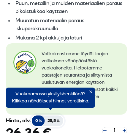
Puun, metallin ja muiden materiaalien poraus
pikaistukkaa käyttäen
Muuratun materiaalin poraus
iskuporakruunuilla
Mukana 2 kpl akkuja ja laturi
Valikoimastamme löydät laajan
valikoiman vähäpäästöisiä
vuokrakoneita. Helpotamme
päästöjen seurantaa ja siirtymistä
uusiutuvan energian käyttöön
konevuokrauksessa. Tunnistat kaikki
Vuokraamassa yksityishenkilönä?
vähäpäästöiset koneemme
Klikkaa nähdäksesi hinnat verollisina.
RamiGreen-merkistä
.
Hinta, alv.
0 %
25,5 %