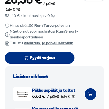
26,36 €
/ päivä
(alv 0 %)
531,40 €
/ kuukausi
(alv 0 %)
Hinta sisältää
RamiTurva
-palvelun
Näet omat sopimushintasi
RamiSmart-
asiakasportaalissa
Tutustu
vuokraus- ja palveluehtoihin
Pyydä tarjous
Lisätarvikkeet
P
Piikkauspiikit ja taltat
i
6,62 €
/ päivä
(alv 0 %)
i
k
K