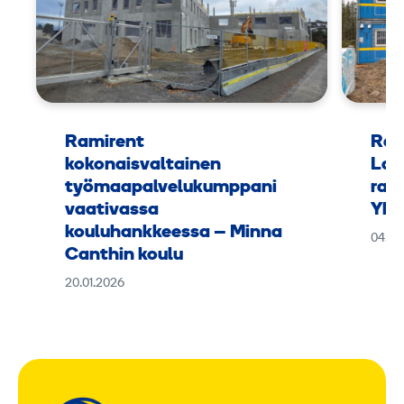
Ramirent
Ram
kokonaisvaltainen
Lap
työmaapalvelukumppani
rak
vaativassa
Yht
kouluhankkeessa – Minna
04.11
Canthin koulu
20.01.2026