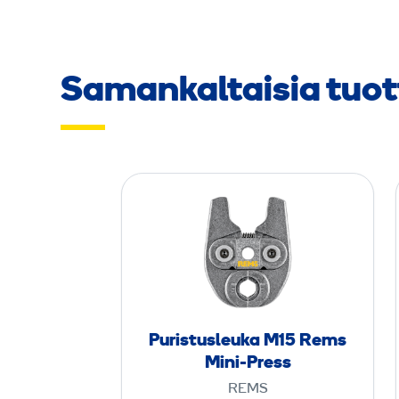
Samankaltaisia tuot
P
u
r
i
s
t
u
Puristusleuka M15 Rems
s
Mini-Press
l
REMS