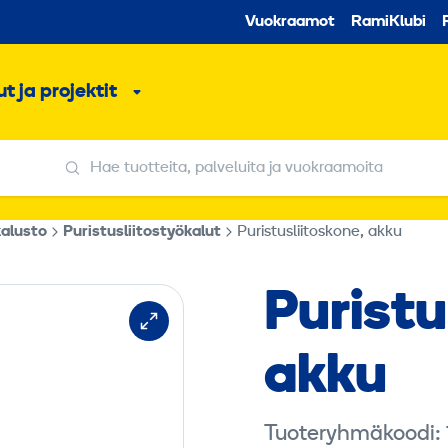
Toissijaine
Vuokraamot
RamiKlubi
o
t ja projektit
ko
Alavalikko
Hae tuotteita, palveluita ja vuokraamoita
Hae tuotteita, palveluita ja vuokraamoita
kalusto
Puristusliitostyökalut
Puristusliitoskone, akku
Puristu
akku
Tuoteryhmäkoodi: 