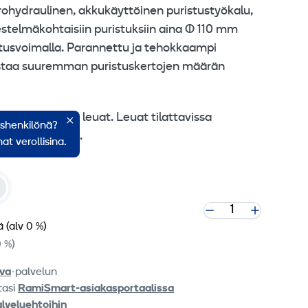
hydraulinen, akkukäyttöinen puristustyökalu,
jestelmäkohtaisiin puristuksiin aina Ø 110 mm
tusvoimalla. Parannettu ja tehokkaampi
staa suuremman puristuskertojen määrän
ille liitimille leuat. Leuat tilattavissa
ishenkilönä?
kkuja ja laturi.
at verollisina.
ä
(alv 0 %)
0 %)
va
-palvelun
tasi
RamiSmart-asiakasportaalissa
alveluehtoihin