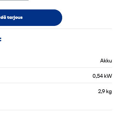
dä tarjous
t
Akku
0,54 kW
2,9 kg