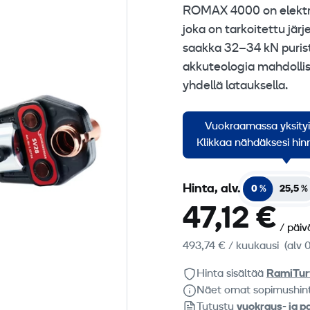
ROMAX 4000 on elektro
joka on tarkoitettu jär
saakka 32–34 kN puris
akkuteologia mahdolli
yhdellä latauksella.
Saatavina M15-M54 kokois
Vuokraamassa yksity
erikseen. Mukana 2 kpl a
Klikkaa nähdäksesi hinn
Hinta, alv.
0 %
25,5 %
47,12 €
/ päiv
493,74 €
/ kuukausi
(alv 
Hinta sisältää
RamiTur
Näet omat sopimushin
Tutustu
vuokraus- ja p