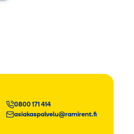
0800 171 414
asiakaspalvelu@ramirent.fi