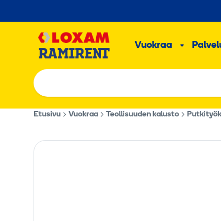
Hyppää
sisältöön
Päävalikk
Vuokraa
Palvelu
Alavalik
Etusivu
Vuokraa
Teollisuuden kalusto
Putkityö