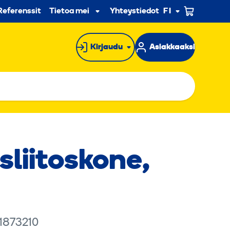
n
Referenssit
Tietoa meistä
Yhteystiedot
FI
Alavalikko
Kirjaudu
Asiakkaaksi
sliitoskone,
1873210