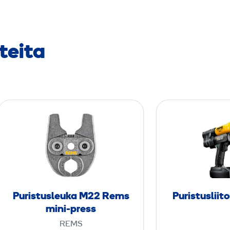
teita
P
u
r
i
s
t
u
Puristusleuka M22 Rems
Puristusliit
s
mini-press
l
REMS