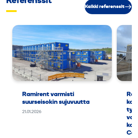
Referenssit
Kaikki referenssit
Ramirent varmisti
Ram
suurseisokin sujuvuutta
kok
työ
21.01.2026
vaa
kou
Can