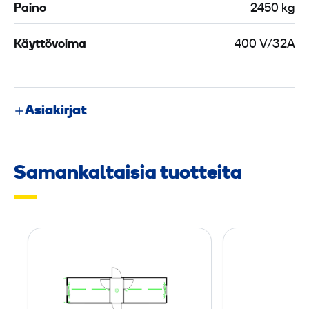
Paino
2450 kg
Käyttövoima
400 V/32A
Asiakirjat
Samankaltaisia tuotteita
R
a
m
i