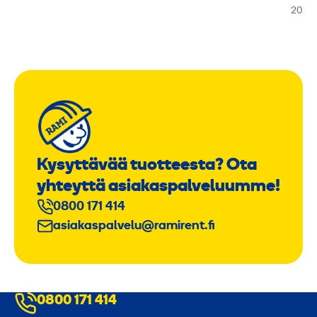
20.01
Kysyttävää tuotteesta? Ota
yhteyttä asiakaspalveluumme!
0800 171 414
asiakaspalvelu@ramirent.fi
0800 171 414