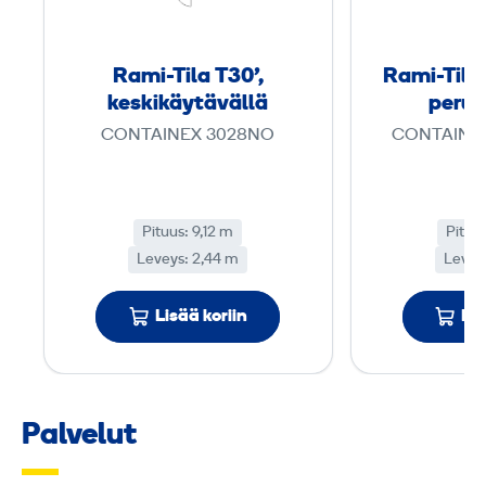
-
T
i
Rami-Tila T30',
Rami-Tila 
l
keskikäytävällä
perus
a
CONTAINEX 3028NO
CONTAINE
T
3
0
Pituus: 9,12 m
Pituu
'
Leveys: 2,44 m
Levey
,
k
Lisää koriin
Lis
e
s
k
i
Palvelut
k
ä