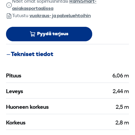
Näet omat sopimushintasi
RamiSmart-
asiakasportaalissa
Tutustu
vuokraus- ja palveluehtoihin
Pyydä tarjous
Tekniset tiedot
Pituus
6,06 m
Leveys
2,44 m
Huoneen korkeus
2,5 m
Korkeus
2,8 m