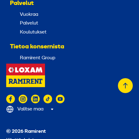
Palvelut
Vuokraa
Palvelut
Koulutukset
Tietoa konsernista
Ramirent Group
Takai
alkuu
Valitse maa
© 2026 Ramirent