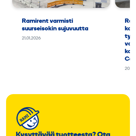
Ramirent varmisti
Ram
suurseisokin sujuvuutta
kok
työ
21.01.2026
vaa
kou
Can
20.01
Kysyttävää tuotteesta? Ota