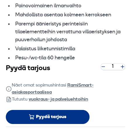
Painovoimainen ilmanvaihto
Mahdollista asentaa kolmeen kerrokseen
Parempi äänieristys perinteisiin
tilaelementteihin verrattuna villaeristyksen ja
puuverhoilun johdosta
Valaistus liiketunnistimilla
Pesu-/wc-tila 60 hengelle
Pyydä tarjous
Näet omat sopimushintasi
RamiSmart-
asiakasportaalissa
Tutustu
vuokraus- ja palveluehtoihin
Pyydä tarjous