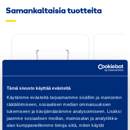
Samankaltaisia tuotteita
R
a
m
i
W
i
d
Tämä sivusto käyttää evästeitä
RamiWide, 2-sein.
RamiWide,
e
perus­yksikkö
Käytämme evästeitä tarjoamamme sisällön ja mainosten
,
räätälöimiseen, sosiaalisen median ominaisuuksien
RMF FFA20
RMF
2
tukemiseen ja kävijämäärämme analysoimiseen. Lisäksi
-
jaamme sosiaalisen median, mainosalan ja analytiikka-
Pituus: 7,25 m
s
Pituu
alan kumppaneillemme tietoja siitä, miten käytät