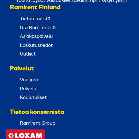
Täältä löydät vastaukset tavallisimpiin kysymyksiin
Ramirent Finland
Tietoa meistä
Ura Ramirentillä
Asiakaspalvelu
Laskutustiedot
Uutiset
Palvelut
Vuokraa
Palvelut
Koulutukset
Tietoa konsernista
Ramirent Group