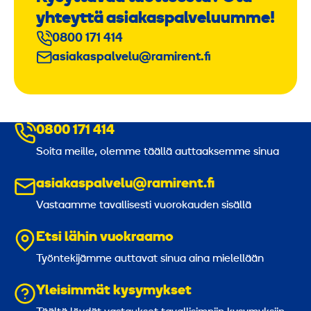
yhteyttä asiakaspalveluumme!
0800 171 414
asiakaspalvelu@ramirent.fi
0800 171 414
Soita meille, olemme täällä auttaaksemme sinua
asiakaspalvelu@ramirent.fi
Vastaamme tavallisesti vuorokauden sisällä
Etsi lähin vuokraamo
Työntekijämme auttavat sinua aina mielellään
Yleisimmät kysymykset