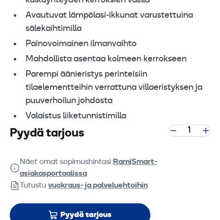
kulkuyhteyden kerroksien välillä
Avautuvat lämpölasi-ikkunat varustettuina
sälekaihtimilla
Painovoimainen ilmanvaihto
Mahdollista asentaa kolmeen kerrokseen
Parempi äänieristys perinteisiin
tilaelementteihin verrattuna villaeristyksen ja
puuverhoilun johdosta
Valaistus liiketunnistimilla
Pyydä tarjous
Näet omat sopimushintasi
RamiSmart-
asiakasportaalissa
Tutustu
vuokraus- ja palveluehtoihin
Pyydä tarjous