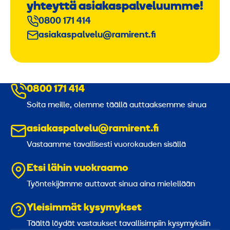
yhteyttä asiakaspalveluumme!
0800 171 414
asiakaspalvelu@ramirent.fi
0800 171 414
Soita meille, olemme täällä auttaaksemme sinua
asiakaspalvelu@ramirent.fi
Vastaamme tavallisesti vuorokauden sisällä
Etsi lähin vuokraamo
Työntekijämme auttavat sinua aina mielellään
Yleisimmät kysymykset
Täältä löydät vastaukset tavallisimpiin kysymyksiin