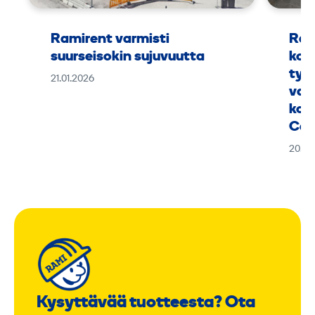
Ramirent varmisti
Ram
suurseisokin sujuvuutta
kok
työ
21.01.2026
vaa
kou
Can
20.01
Kysyttävää tuotteesta? Ota