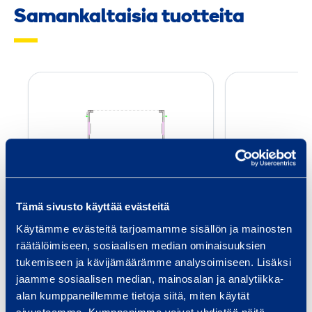
Samankaltaisia tuotteita
R
a
m
i
W
i
d
RamiWide, 2-sein.
RamiWide,
Tämä sivusto käyttää evästeitä
e
perus­yksikkö
Käytämme evästeitä tarjoamamme sisällön ja mainosten
,
RMF FFA20
RMF
räätälöimiseen, sosiaalisen median ominaisuuksien
2
tukemiseen ja kävijämäärämme analysoimiseen. Lisäksi
-
jaamme sosiaalisen median, mainosalan ja analytiikka-
Pituus: 7,25 m
s
Pituu
alan kumppaneillemme tietoja siitä, miten käytät
Leveys: 3,45 m
Levey
e