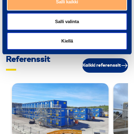
Salli kaikki
Salli valinta
Lue lisää
Lue 
Kiellä
Referenssit
Kaikki referenssit