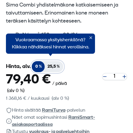
Sima Combi yhdistelmäkone katkaisemiseen ja
taivuttamiseen. Erinomainen kone moneen
teräksen käsittelyn kohteeseen.
R=N/mm² 450 mm: 30/36
Vuokraamassa yksityishenkilönä?
R=N/mm² 650 mm: 25/32
Klikkaa nähdäksesi hinnat verollisina.
Hinta, alv.
0 %
25,5 %
79,40 €
/ päivä
(alv 0 %)
1 368,16 €
/ kuukausi
(alv 0 %)
Hinta sisältää
RamiTurva
-palvelun
Näet omat sopimushintasi
RamiSmart-
asiakasportaalissa
Tutustu
vuokraus- ja palveluehtoihin