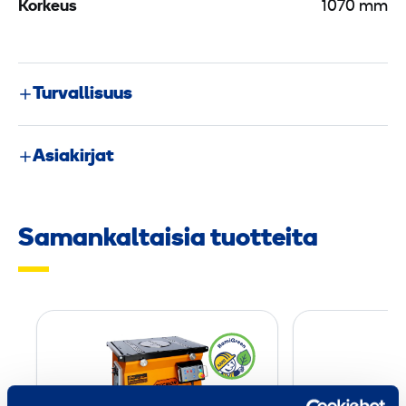
Korkeus
1070 mm
Turvallisuus
Asiakirjat
Samankaltaisia tuotteita
H
a
r
j