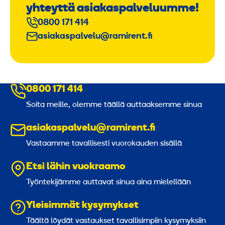
yhteyttä asiakaspalveluumme!
0800 171 414
asiakaspalvelu@ramirent.fi
0800 171 414
Soita meille, olemme täällä auttaaksemme sinua
asiakaspalvelu@ramirent.fi
Vastaamme tavallisesti vuorokauden sisällä
Etsi lähin vuokraamo
Työntekijämme auttavat sinua aina mielellään
Yleisimmät kysymykset
Täältä löydät vastaukset tavallisimpiin kysymyksiin