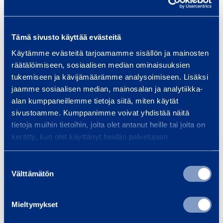
a
­
t
Tämä sivusto käyttää evästeitä
Harja­teräs­taivutin
Hydr
e
36 mm, 400V
hakataiv
Käytämme evästeitä tarjoamamme sisällön ja mainosten
r
räätälöimiseen, sosiaalisen median ominaisuuksien
4
TECMOR PF44S
ä
tukemiseen ja kävijämäärämme analysoimiseen. Lisäksi
TECM
s
jaamme sosiaalisen median, mainosalan ja analytiikka-
alan kumppaneillemme tietoja siitä, miten käytät
85,04 €
41,36 €
/ päivä
(alv 0 %)
/
sivustoamme. Kumppanimme voivat yhdistää näitä
t
tietoja muihin tietoihin, joita olet antanut heille tai joita on
a
kerätty, kun olet käyttänyt heidän palvelujaan.
Lisää koriin
Lis
i
v
Suostumuksen
u
Välttämätön
valinta
t
Palvelut
i
Mieltymykset
n
3