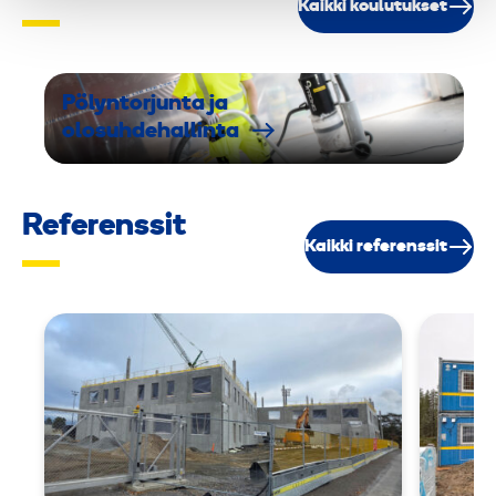
Kaikki koulutukset
Pölyntorjunta ja
olosuhdehallinta
Referenssit
Kaikki referenssit