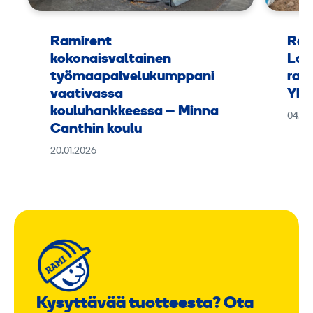
Ramirent
Ram
kokonaisvaltainen
Lap
työmaapalvelukumppani
rak
vaativassa
Yht
kouluhankkeessa – Minna
04.11
Canthin koulu
20.01.2026
Kysyttävää tuotteesta? Ota