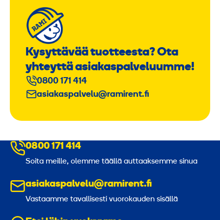
Kysyttävää tuotteesta? Ota
yhteyttä asiakaspalveluumme!
0800 171 414
asiakaspalvelu@ramirent.fi
0800 171 414
Soita meille, olemme täällä auttaaksemme sinua
asiakaspalvelu@ramirent.fi
Vastaamme tavallisesti vuorokauden sisällä