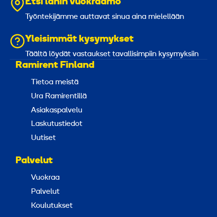
Etsi lähin vuokraamo
Työntekijämme auttavat sinua aina mielellään
Yleisimmät kysymykset
Täältä löydät vastaukset tavallisimpiin kysymyksiin
Ramirent Finland
Tietoa meistä
Ura Ramirentillä
Asiakaspalvelu
Laskutustiedot
Uutiset
Palvelut
Vuokraa
Palvelut
Koulutukset