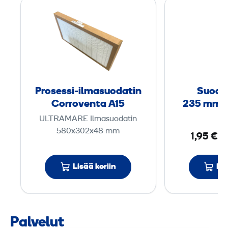
P
r
o
s
e
s
s
Prosessi-ilmasuodatin
Suodat
i
Corroventa A15
235 mm, 
-
ULTRAMARE Ilmasuodatin
i
580x302x48 mm
1,95 €
/
l
m
a
Lisää koriin
Lis
s
u
o
Palvelut
d