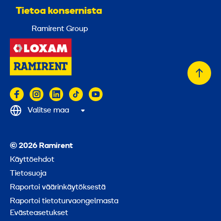
Tietoa konsernista
Ramirent Group
Takai
alkuu
Valitse maa
© 2026 Ramirent
Käyttöehdot
Tietosuoja
Raportoi väärinkäytöksestä
Raportoi tietoturvaongelmasta
Evästeasetukset