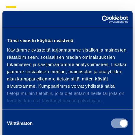
a
t
i
n
Talon rakentaminen
Inf
C
Tämä sivusto käyttää evästeitä
Pientalon rakentaminen on iso
Tarj
o
Käytämme evästeitä tarjoamamme sisällön ja mainosten
projekti, jossa oikeat työkalut ja
laaj
r
räätälöimiseen, sosiaalisen median ominaisuuksien
kalusto tekevät eron sujuvan ja
ja pa
r
tukemiseen ja kävijämäärämme analysoimiseen. Lisäksi
stressittömän…
silta
o
jaamme sosiaalisen median, mainosalan ja analytiikka-
mu
v
alan kumppaneillemme tietoja siitä, miten käytät
e
sivustoamme. Kumppanimme voivat yhdistää näitä
tietoja muihin tietoihin, joita olet antanut heille tai joita on
n
kerätty, kun olet käyttänyt heidän palvelujaan.
t
Lue lisää
Lue 
a
Suostumuksen
A
Välttämätön
valinta
1
5