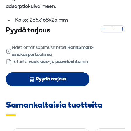
adsorptiokuivaimeen.
Koko: 256x168x25 mm
Pyydä tarjous
Näet omat sopimushintasi
RamiSmart-
asiakasportaalissa
Tutustu
vuokraus- ja palveluehtoihin
Pyydä tarjous
Samankaltaisia tuotteita