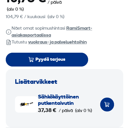
/ päivä
(alv 0 %)
104,79 €
/ kuukausi
(alv 0 %)
Näet omat sopimushintasi
RamiSmart-
asiakasportaalissa
Tutustu
vuokraus- ja palveluehtoihin
Pyydä tarjous
Lisätarvikkeet
S
Sähkö­käyttöinen
ä
putkentaivutin
h
37,38 €
/ päivä
(alv 0 %)
k
ö