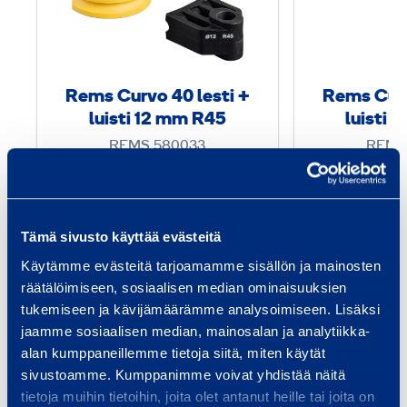
s
t
C
a
u
i
r
v
Rems Curvo 40 lesti +
Rems Curv
v
luisti 12 mm R45
luisti 
u
o
t
REMS 580033
REMS
4
i
0
n
10,73 €
10,73 €
/ päivä
(alv 0 %)
/
l
Tämä sivusto käyttää evästeitä
Lisää koriin
Lis
e
Käytämme evästeitä tarjoamamme sisällön ja mainosten
s
räätälöimiseen, sosiaalisen median ominaisuuksien
t
tukemiseen ja kävijämäärämme analysoimiseen. Lisäksi
i
jaamme sosiaalisen median, mainosalan ja analytiikka-
Palvelut
alan kumppaneillemme tietoja siitä, miten käytät
+
sivustoamme. Kumppanimme voivat yhdistää näitä
l
tietoja muihin tietoihin, joita olet antanut heille tai joita on
u