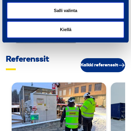
Kaikki koulutukset
Salli valinta
Nostotyöskentel
Kiellä
y
Referenssit
Kaikki referenssit