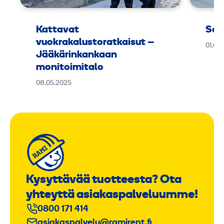
Kattavat
Sar
vuokrakalustoratkaisut –
01.06
Jääkärinkankaan
monitoimitalo
08.05.2025
Kysyttävää tuotteesta? Ota
yhteyttä asiakaspalveluumme!
0800 171 414
asiakaspalvelu@ramirent.fi