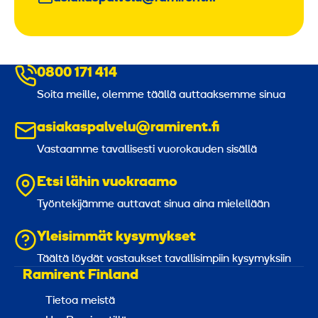
0800 171 414
Soita meille, olemme täällä auttaaksemme sinua
asiakaspalvelu@ramirent.fi
Vastaamme tavallisesti vuorokauden sisällä
Etsi lähin vuokraamo
Työntekijämme auttavat sinua aina mielellään
Yleisimmät kysymykset
Täältä löydät vastaukset tavallisimpiin kysymyksiin
Ramirent Finland
Tietoa meistä