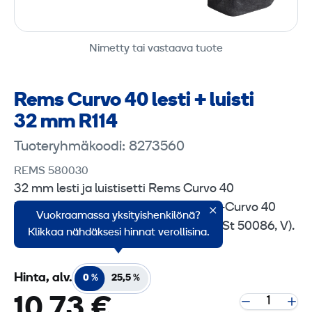
Nimetty tai vastaava tuote
Rems Curvo 40 lesti + luisti
32 mm R114
Tuoteryhmäkoodi: 8273560
REMS 580030
32 mm lesti ja luistisetti Rems Curvo 40
koneeseen. Sopivat myös Rems Akku-Curvo 40
Vuokraamassa yksityishenkilönä?
malliin. Taivutettavat materiaalit (Cu, St 50086, V).
Klikkaa nähdäksesi hinnat verollisina.
Hinta, alv.
0 %
25,5 %
10,73 €