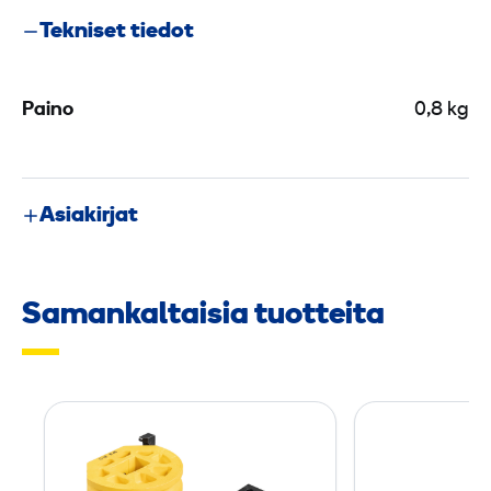
­
Tekniset tiedot
k
ä
y
Paino
0,8 kg
t
t
ö
Asiakirjat
i
n
e
Samankaltaisia tuotteita
n
p
u
t
R
k
e
e
m
n