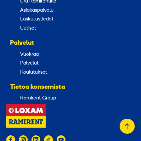
Ura Ramirentillä
Asiakaspalvelu
Laskutustiedot
Uutiset
Palvelut
Vuokraa
Palvelut
Koulutukset
Tietoa konsernista
Ramirent Group
Takai
alkuu