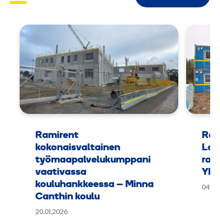
Ramirent
Ram
kokonaisvaltainen
Lap
työmaapalvelukumppani
rak
vaativassa
Yht
kouluhankkeessa – Minna
04.11
Canthin koulu
20.01.2026