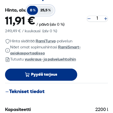
Hinta, alv.
0 %
25,5 %
11,91 €
/ päivä
(alv 0 %)
249,49 €
/ kuukausi
(alv 0 %)
Hinta sisältää
RamiTurva
-palvelun
Näet omat sopimushintasi
RamiSmart-
asiakasportaalissa
Tutustu
vuokraus- ja palveluehtoihin
Pyydä tarjous
Tekniset tiedot
Kapasiteetti
2200 l