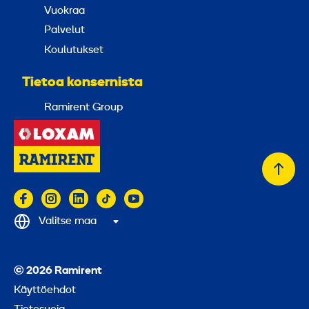
Vuokraa
Palvelut
Koulutukset
Tietoa konsernista
Ramirent Group
Takai
alkuu
Valitse maa
© 2026 Ramirent
Käyttöehdot