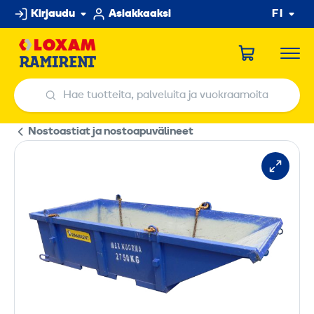
Hyppää
Kirjaudu
Asiakkaaksi
FI
sisältöön
Hae tuotteita, palveluita ja vuokraamoita
Hae tuotteita, palveluita ja vuokraamoita
Nostoastiat ja nostoapuvälineet