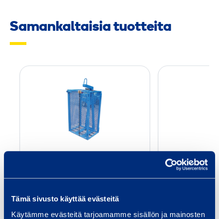
Samankaltaisia tuotteita
N
o
s
t
o
­
h
Nosto­häkki tiilille
Kipp
ä
HAKLIF
k
k
Tämä sivusto käyttää evästeitä
i
12,58 €
12,98 €
/ päivä
(alv 0 %)
/
Käytämme evästeitä tarjoamamme sisällön ja mainosten
t