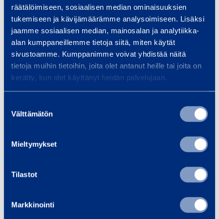
räätälöimiseen, sosiaalisen median ominaisuuksien
i
tukemiseen ja kävijämäärämme analysoimiseen. Lisäksi
Lisää koriin
Lis
i
jaamme sosiaalisen median, mainosalan ja analytiikka-
l
alan kumppaneillemme tietoja siitä, miten käytät
i
sivustoamme. Kumppanimme voivat yhdistää näitä
l
tietoja muihin tietoihin, joita olet antanut heille tai joita on
Palvelut
l
kerätty, kun olet käyttänyt heidän palvelujaan.
e
Suostumuksen
Välttämätön
valinta
Kiinteistöhuolto
Kul
Mieltymykset
Kiinteistöhuollon
Kalu
kalustovuokraus nopeasti ja
logis
Tilastot
joustavasti. Henkilönostimet,
ajon
pienkalusto, kuormaajat ja
jous
Markkinointi
lämmitysratkaisut – kun työ ei
nope