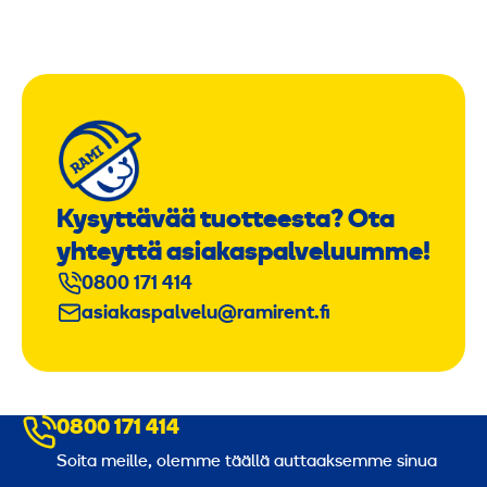
Kysyttävää tuotteesta? Ota
yhteyttä asiakaspalveluumme!
0800 171 414
asiakaspalvelu@ramirent.fi
0800 171 414
Soita meille, olemme täällä auttaaksemme sinua