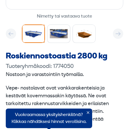
Nimetty tai vastaava tuote
Roskiennosto­astia 2800 kg
Tuoteryhmäkoodi: 1774050
Nostoon ja varastointiin työmailla.
Vepe- nostolavat ovat vankkarakenteisia ja
kestävät kovemmassakin käytössä. Ne ovat
tarkoitettu rakennustarvikkeiden ja erilaisten
massojen nostoon sekä myös varastointiin.
Vuokraamassa yksityishenkilönä?
Muotonsa ansiosta ne on helppo tyhjentää
Klikkaa nähdäksesi hinnat verollisina.