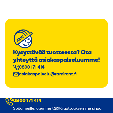
Kysyttävää tuotteesta? Ota
yhteyttä asiakaspalveluumme!
0800 171 414
asiakaspalvelu@ramirent.fi
0800 171 414
Soita meille, olemme täällä auttaaksemme sinua