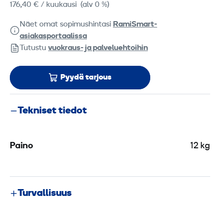
176,40 €
/ kuukausi
(alv 0 %)
Näet omat sopimushintasi
RamiSmart-
asiakasportaalissa
Tutustu
vuokraus- ja palveluehtoihin
Pyydä tarjous
Tekniset tiedot
Paino
12 kg
Turvallisuus