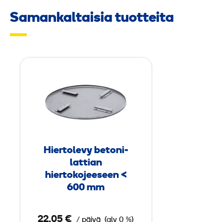
Samankaltaisia tuotteita
H
i
e
r
t
o
l
Hiertolevy betoni­
e
lattian
v
hiertokojeeseen <
y
600 mm
b
e
22,05 €
/ päivä
(alv 0 %)