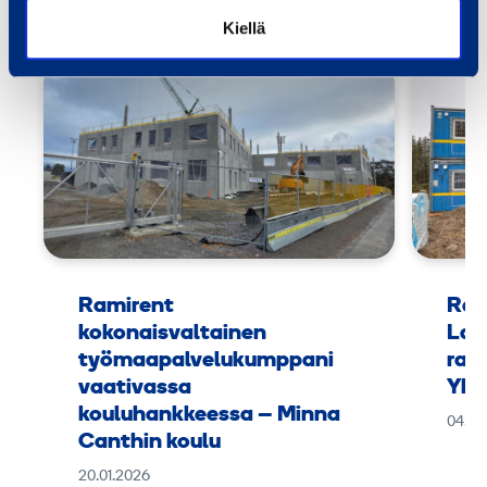
Kiellä
Ramirent
Ram
kokonaisvaltainen
Lap
työmaapalvelukumppani
rak
vaativassa
Yht
kouluhankkeessa – Minna
04.11
Canthin koulu
20.01.2026