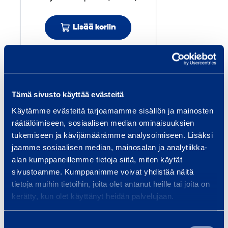
t
o
Lisää koriin
n
i
­
l
Palvelut
a
Tämä sivusto käyttää evästeitä
t
Käytämme evästeitä tarjoamamme sisällön ja mainosten
t
räätälöimiseen, sosiaalisen median ominaisuuksien
i
tukemiseen ja kävijämäärämme analysoimiseen. Lisäksi
a
Kiinteistöhuolto
Kul
jaamme sosiaalisen median, mainosalan ja analytiikka-
n
alan kumppaneillemme tietoja siitä, miten käytät
Kiinteistöhuollon
Kalu
h
sivustoamme. Kumppanimme voivat yhdistää näitä
kalustovuokraus nopeasti ja
logis
i
tietoja muihin tietoihin, joita olet antanut heille tai joita on
joustavasti. Henkilönostimet,
ajon
e
kerätty, kun olet käyttänyt heidän palvelujaan.
pienkalusto, kuormaajat ja
jous
r
lämmitysratkaisut – kun työ ei
nope
t
Suostumuksen