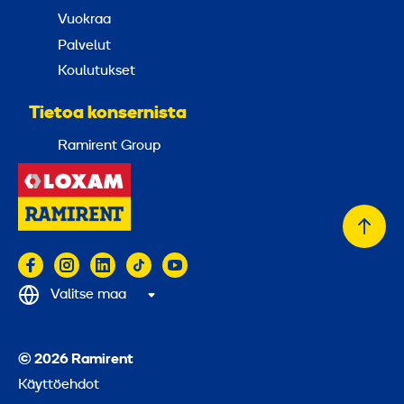
Vuokraa
Palvelut
Koulutukset
Tietoa konsernista
Ramirent Group
Takai
alkuu
Valitse maa
© 2026 Ramirent
Käyttöehdot