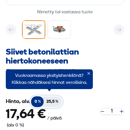
Nimetty tai vastaava tuote
Siivet betoni­lattian
hiertokoneeseen
Tuoteryhmäkoodi: 8172235
Vuokraamassa yksityishenkilönä?
Siivet betonilattian hiertokoneeseen.
Klikkaa nähdäksesi hinnat verollisina.
Hinta, alv.
0 %
25,5 %
17,64 €
/ päivä
(alv 0 %)