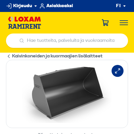
Hyppää
Kirjaudu
Asiakkaaksi
FI
sisältöön
Hae tuotteita, palveluita ja vuokraamoita
Hae tuotteita, palveluita ja vuokraamoita
Kaivinkoneiden ja kuormaajien lisälaitteet