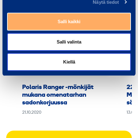
Näytä tiedot
Salli kaikki
Salli valinta
Kiellä
Polaris Ranger -mönkijät
225
mukana omenatarhan
Man
sadonkorjuussa
sää
21.10.2020
13.08