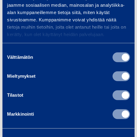
jaamme sosiaalisen median, mainosalan ja analytiikka-
o
alan kumppaneillemme tietoja siitä, miten käytät
r
sivustoamme. Kumppanimme voivat yhdistää näitä
m
Tapahtumajärjestäjän
Kii
tietoja muihin tietoihin, joita olet antanut heille tai joita on
a
kerätty, kun olet käyttänyt heidän palvelujaan.
muistilista
Kiin
a
kalu
Tapahtumajärjestäjän
j
Suostumuksen
jous
muistilistan avulla varmistat
a
Välttämätön
valinta
pien
onnistuneen tapahtuman! Koko
a
lämm
paketti samalta kumppanilta!
n
Mieltymykset
voi
Tilastot
Lue lisää
Lue 
Markkinointi
Referenssit
Kaikki referenssit