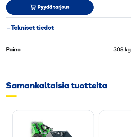
Pyydä tarjous
Tekniset tiedot
Paino
308 kg
Samankaltaisia tuotteita
S
o
r