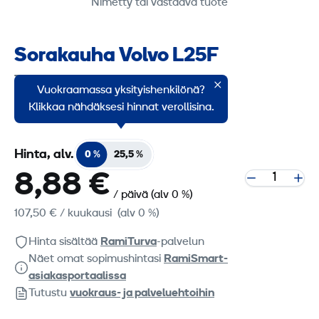
Nimetty tai vastaava tuote
Sorakauha Volvo L25F
Tuoteryhmäkoodi: 2217135
Vuokraamassa yksityishenkilönä?
Sorakauha Volvo L25F kuormaajaan.
Klikkaa nähdäksesi hinnat verollisina.
Hinta, alv.
0 %
25,5 %
8,88 €
/ päivä
(alv 0 %)
107,50 €
/ kuukausi
(alv 0 %)
Hinta sisältää
RamiTurva
-palvelun
Näet omat sopimushintasi
RamiSmart-
asiakasportaalissa
Tutustu
vuokraus- ja palveluehtoihin