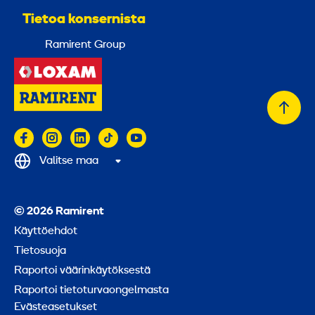
Tietoa konsernista
Ramirent Group
Takai
alkuu
Valitse maa
© 2026 Ramirent
Käyttöehdot
Tietosuoja
Raportoi väärinkäytöksestä
Raportoi tietoturvaongelmasta
Evästeasetukset