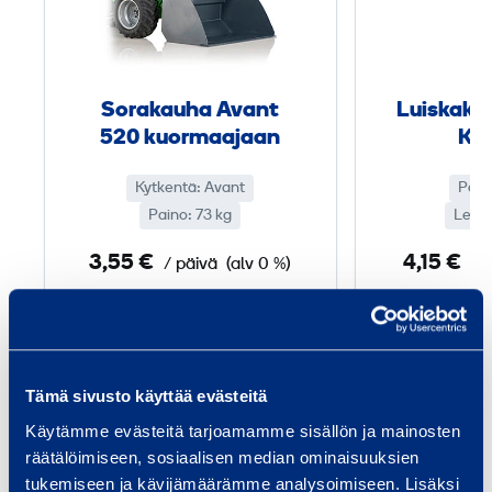
a
k
a
u
Sorakauha Avant
Luiska­k
h
520 kuormaajaan
KX
a
A
Kytkentä: Avant
Pain
v
Paino: 73 kg
Levey
a
3,55 €
4,15 €
/ päivä
(alv 0 %)
/ 
n
t
Lisää koriin
Lis
5
2
0
Tämä sivusto käyttää evästeitä
Käytämme evästeitä tarjoamamme sisällön ja mainosten
Palvelut
k
räätälöimiseen, sosiaalisen median ominaisuuksien
u
tukemiseen ja kävijämäärämme analysoimiseen. Lisäksi