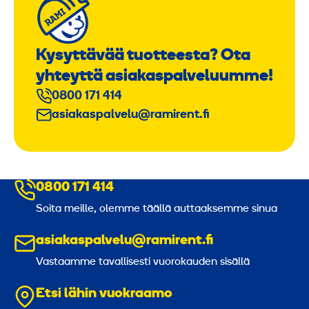
Kysyttävää tuotteesta? Ota
yhteyttä asiakaspalveluumme!
0800 171 414
asiakaspalvelu@ramirent.fi
0800 171 414
Soita meille, olemme täällä auttaaksemme sinua
asiakaspalvelu@ramirent.fi
Vastaamme tavallisesti vuorokauden sisällä
Etsi lähin vuokraamo