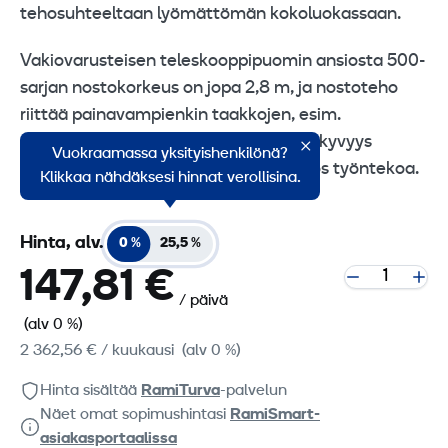
tehosuhteeltaan lyömättömän kokoluokassaan.
Vakiovarusteisen teleskooppipuomin ansiosta 500-
sarjan nostokorkeus on jopa 2,8 m, ja nostoteho
riittää painavampienkin taakkojen, esim.
pyöröpaalien käsittelyyn. Esteetön näkyvyys
Vuokraamassa yksityishenkilönä?
työlaitteelle ja -alueelle tehostaa myös työntekoa.
Klikkaa nähdäksesi hinnat verollisina.
Hinta, alv.
0 %
25,5 %
147,81 €
/ päivä
(alv 0 %)
2 362,56 €
/ kuukausi
(alv 0 %)
Hinta sisältää
RamiTurva
-palvelun
Näet omat sopimushintasi
RamiSmart-
asiakasportaalissa