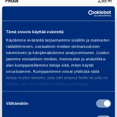
o
Pituus
2,55 m
m
r
a
m
r
a
m
u
a
m
Maksimi kippauslasti
950 kg
a
a
l
a
a
j
a
i
j
Maksimi nostokorkeus
a
2,79 m
a
j
Tämä sivusto käyttää evästeitä
n
a
j
a
a
e
Käytämme evästeitä tarjoamamme sisällön ja mainosten
a
Käyttövoima
Diesel
a
n
a
räätälöimiseen, sosiaalisen median ominaisuuksien
n
n
a
n
tukemiseen ja kävijämäärämme analysoimiseen. Lisäksi
Kytkentä
Avant
n
,
jaamme sosiaalisen median, mainosalan ja analytiikka-
alan kumppaneillemme tietoja siitä, miten käytät
h
Nopeus
12 km/h
sivustoamme. Kumppanimme voivat yhdistää näitä
y
tietoja muihin tietoihin, joita olet antanut heille tai joita on
d
Teho
19 kW
kerätty, kun olet käyttänyt heidän palvelujaan.
r
a
Polttoaineen kulutus
3 l/h
Suostumuksen
u
Välttämätön
valinta
l
Polttoainetankin tilavuus
30 l
i