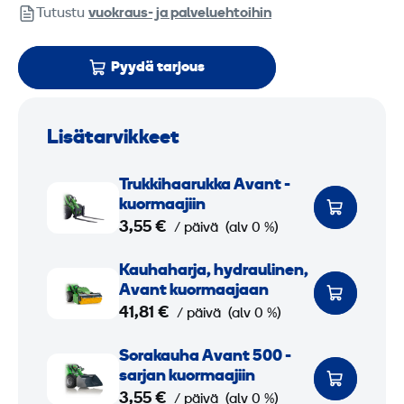
Tutustu
vuokraus- ja palveluehtoihin
Pyydä tarjous
Lisätarvikkeet
T
Trukkihaarukka Avant -
r
kuormaajiin
u
3,55 €
/ päivä
(alv 0 %)
k
K
Kauhaharja, hydraulinen,
k
a
Avant kuormaajaan
i
u
41,81 €
/ päivä
(alv 0 %)
h
h
a
S
Sorakauha Avant 500 -
a
a
o
sarjan kuormaajiin
h
r
r
3,55 €
/ päivä
(alv 0 %)