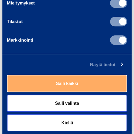
Mieltymykset
n
e
Turvallisuus
Tilastot
n
Markkinointi
Asiakirjat
Näytä tiedot
Samankaltaisia tuotteita
Salli kaikki
D
Salli valinta
i
e
s
Kiellä
e