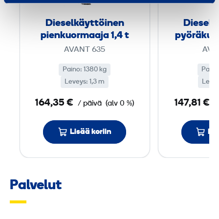
l
­
Diesel­käyttöinen
Diesel­
k
pienkuormaaja 1,4 t
pyörä­kuo
ä
AVANT 635
AVA
y
t
Paino: 1380 kg
Paino
Leveys: 1,3 m
t
Levey
ö
164,35 €
147,81 €
/ päivä
(alv 0 %)
/
i
n
Lisää koriin
Lis
e
n
p
i
Palvelut
e
n
k