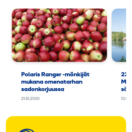
Polaris Ranger -mönkijät
225
mukana omenatarhan
Man
sadonkorjuussa
sää
21.10.2020
13.08