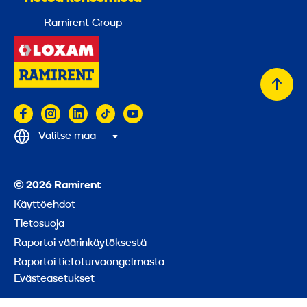
Ramirent Group
Takai
alkuu
Valitse maa
© 2026 Ramirent
Käyttöehdot
Tietosuoja
Raportoi väärinkäytöksestä
Raportoi tietoturvaongelmasta
Evästeasetukset