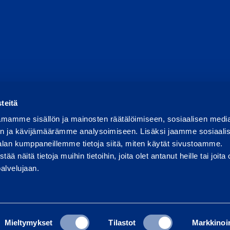
ortoi väärinkäytöksestä
Raportoi tietoturvaongelmasta
Ev
teitä
mamme sisällön ja mainosten räätälöimiseen, sosiaalisen medi
n ja kävijämäärämme analysoimiseen. Lisäksi jaamme sosiaali
alan kumppaneillemme tietoja siitä, miten käytät sivustoamme.
näitä tietoja muihin tietoihin, joita olet antanut heille tai joita 
palvelujaan.
Mieltymykset
Tilastot
Markkinoin