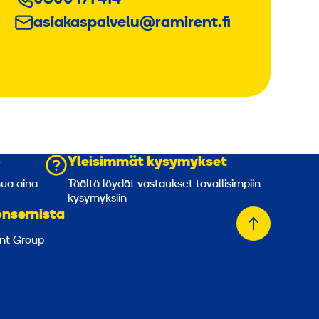
asiakaspalvelu@ramirent.fi
o
Yleisimmät kysymykset
nua aina
Täältä löydät vastaukset tavallisimpiin
kysymyksiin
onsernista
Takaisin
nt Group
alkuun