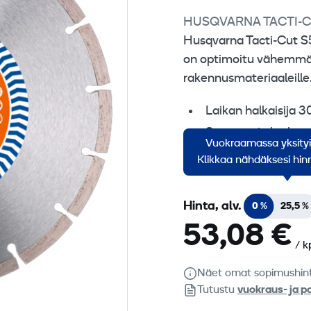
HUSQVARNA TACTI-C
Husqvarna Tacti-Cut S50
on optimoitu vähemmän
rakennusmateriaaleille
Laikan halkaisija
Segmentin korkeu
Vuokraamassa yksity
Keskireiän halkais
Klikkaa nähdäksesi hinn
Hinta, alv.
0 %
25,5 %
53,08 €
/ k
Näet omat sopimushin
Tutustu
vuokraus- ja p