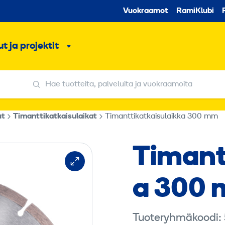
Toissijaine
Vuokraamot
RamiKlubi
o
t ja projektit
ko
Alavalikko
Hae tuotteita, palveluita ja vuokraamoita
Hae tuotteita, palveluita ja vuokraamoita
ut
Timanttikatkaisulaikat
Timanttikatkaisulaikka 300 mm
Timant
a 300
Tuoteryhmäkoodi: