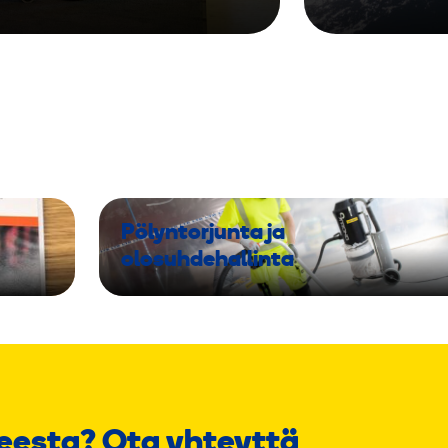
Pölyntorjunta ja
olosuhdehallinta
eesta? Ota yhteyttä