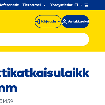
n
Referenssit
Tietoa meistä
Yhteystiedot
FI
Alavalikko
Kirjaudu
Asiakkaaksi
tikatkaisulaikk
 mm
 51459