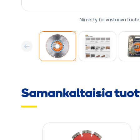
Nimetty tai vastaava tuote
Samankaltaisia tuot
T
i