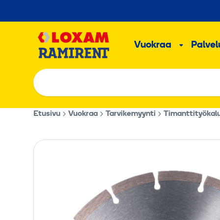
Hyppää
sisältöön
Päävalikk
Vuokraa
Palvelu
Alavalik
Etusivu
Vuokraa
Tarvikemyynti
Timanttityökal