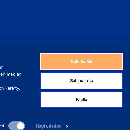
Valitse maa
ästeasetukset
Salli kaikki
an
sen median,
Salli valinta
on kerätty,
Kiellä
ti
Näytä tiedot