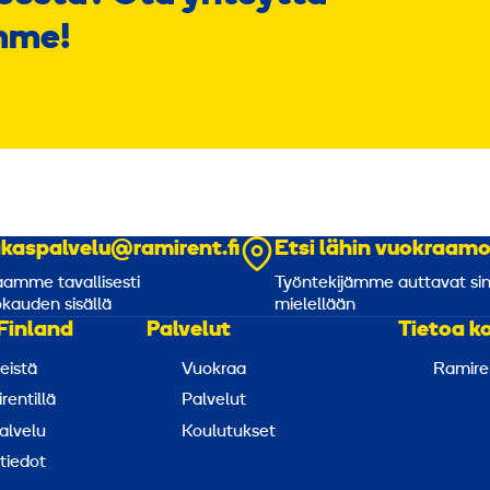
mme!
akaspalvelu@ramirent.fi
Etsi lähin vuokraam
amme tavallisesti
Työntekijämme auttavat si
kauden sisällä
mielellään
Finland
Palvelut
Tietoa k
eistä
Vuokraa
Ramire
rentillä
Palvelut
alvelu
Koulutukset
tiedot