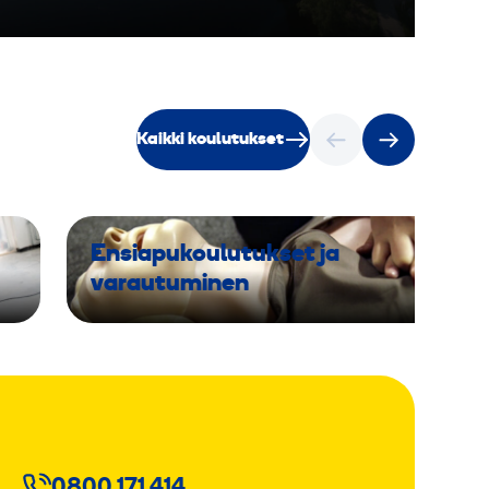
Kaikki koulutukset
Ensiapukoulutukset ja
varautuminen
0800 171 414