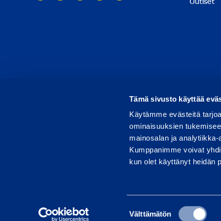
Uutiset
© 2026 Ramirent
Käyttöehdot
Tietosuoja
Rap
Tämä sivusto käyttää eväs
Käytämme evästeitä tarjoa
ominaisuuksien tukemisee
mainosalan ja analytiikka-
Kumppanimme voivat yhdistää 
kun olet käyttänyt heidän 
Suostumuksen
Välttämätön
valinta