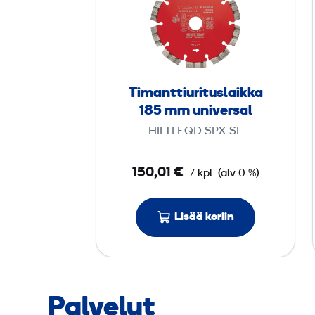
m
a
n
t
t
Timanttiurituslaikka
i
185 mm universal
u
HILTI EQD SPX-SL
r
i
150,01 €
/ kpl
(alv 0 %)
t
u
s
Lisää koriin
l
a
i
k
Palvelut
k