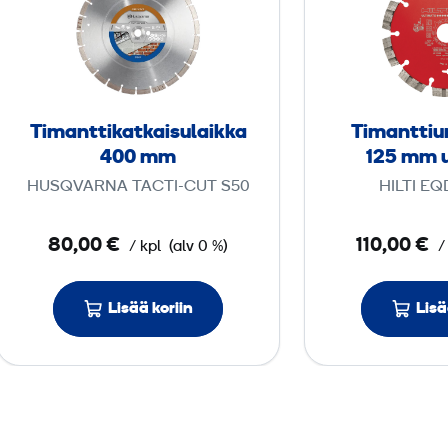
m
a
n
t
t
Timanttikatkaisulaikka
Timanttiur
i
400 mm
125 mm u
k
HUSQVARNA TACTI-CUT S50
HILTI EQ
a
t
80,00 €
110,00 €
/ kpl
(alv 0 %)
/
k
a
i
Lisää koriin
Lisä
s
u
l
a
i