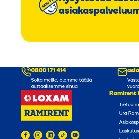
asiakaspalveluu
0800 171 414
asi
Soita meille, olemme täällä
Vasta
auttaaksemme sinua
vuoro
Ramirent 
Tietoa m
Ura Rami
Asiakasp
Laskutus