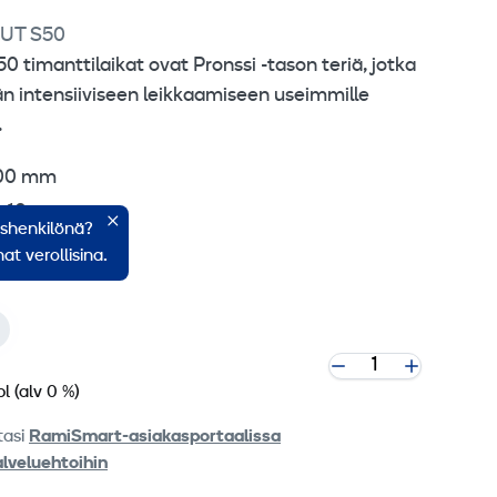
UT S50
 timanttilaikat ovat Pronssi -tason teriä, jotka
 intensiiviseen leikkaamiseen useimmille
.
 300 mm
s 10 mm
ishenkilönä?
ija 25,4 mm
at verollisina.
pl
(alv 0 %)
tasi
RamiSmart-asiakasportaalissa
alveluehtoihin