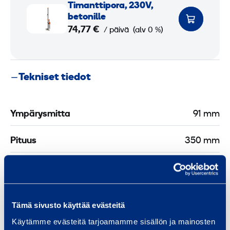
T
Timanttipora, 230V,
i
betoni­lle
m
74,77 €
/ päivä
(alv 0 %)
a
n
t
Tekniset tiedot
t
i
p
Ympärysmitta
91 mm
o
r
Pituus
350 mm
a
,
Paino
2 kg
2
3
Tämä sivusto käyttää evästeitä
0
Turvallisuus
Käytämme evästeitä tarjoamamme sisällön ja mainosten
V