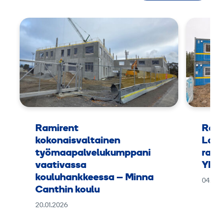
Ramirent
Ram
kokonaisvaltainen
Lap
työmaapalvelukumppani
rak
vaativassa
Yht
kouluhankkeessa – Minna
04.11
Canthin koulu
20.01.2026