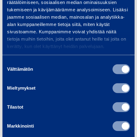
räätälöimiseen, sosiaalisen median ominaisuuksien
,
tukemiseen ja kävijämäärämme analysoimiseen. Lisäksi
b
jaamme sosiaalisen median, mainosalan ja analytiikka-
Samankaltaisia tuotteita
e
alan kumppaneillemme tietoja siitä, miten käytät
t
sivustoamme. Kumppanimme voivat yhdistää näitä
o
tietoja muihin tietoihin, joita olet antanut heille tai joita on
n
kerätty, kun olet käyttänyt heidän palvelujaan.
T
i
i
­
Suostumuksen
m
Välttämätön
l
valinta
a
l
n
e
Mieltymykset
t
t
Timanttiporaputki
Timantt
i
Tilastot
111 mm (Husqvarna)
121 mm (
p
o
Markkinointi
15,02 €
18,02 €
/ päivä
(alv 0 %)
/
r