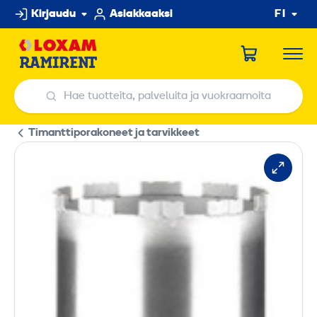
Hyppää
Kirjaudu
Asiakkaaksi
FI
sisältöön
Hae tuotteita, palveluita ja vuokraamoita
Hae tuotteita, palveluita ja vuokraamoita
Timanttiporakoneet ja tarvikkeet