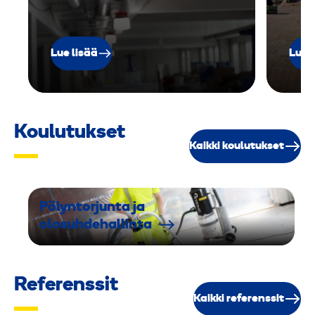
v
a
r
Lue lisää
Lue 
n
a
)
Koulutukset
Kaikki koulutukset
Pölyntorjunta ja
olosuhdehallinta
Referenssit
Kaikki referenssit