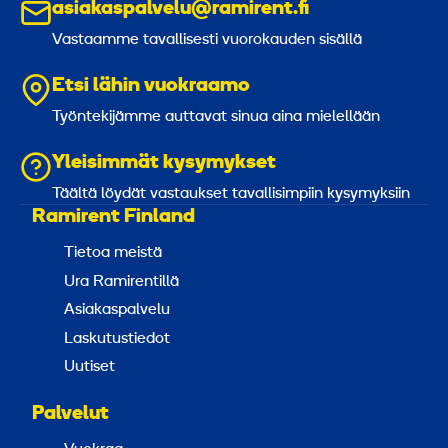
asiakaspalvelu@ramirent.fi
Vastaamme tavallisesti vuorokauden sisällä
Etsi lähin vuokraamo
Työntekijämme auttavat sinua aina mielellään
Yleisimmät kysymykset
Täältä löydät vastaukset tavallisimpiin kysymyksiin
Ramirent Finland
Tietoa meistä
Ura Ramirentillä
Asiakaspalvelu
Laskutustiedot
Uutiset
Palvelut