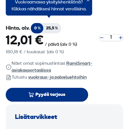
Vuokraamassa yksityishenkilönä?
Asfaltti
Klikkaa nähdäksesi hinnat verollisina.
Hinta, alv.
0 %
25,5 %
12,01 €
/ päivä
(alv 0 %)
180,18 €
/ kuukausi
(alv 0 %)
Näet omat sopimushintasi
RamiSmart-
asiakasportaalissa
Tutustu
vuokraus- ja palveluehtoihin
Pyydä tarjous
Lisätarvikkeet