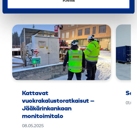
Referenssit
Kaikki referenssit
Kattavat
Sar
vuokrakalustoratkaisut –
01.06
Jääkärinkankaan
monitoimitalo
08.05.2025