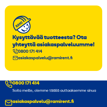
Kysyttävää tuotteesta? Ota
yhteyttä asiakaspalveluumme!
0800 171 414
asiakaspalvelu@ramirent.fi
0800 171 414
Soita meille, olemme täällä auttaaksemme sinua
asiakaspalvelu@ramirent.fi