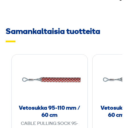
Samankaltaisia tuotteita
V
e
t
o
s
u
k
Vetosukka 95-110 mm /
Vetosukka
k
60 cm
60 cm 
a
CABLE PULLING SOCK 95-
9