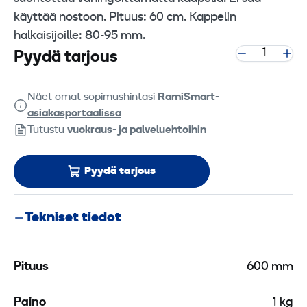
käyttää nostoon. Pituus: 60 cm. Kappelin
halkaisijoille: 80-95 mm.
Pyydä tarjous
Näet omat sopimushintasi
RamiSmart-
asiakasportaalissa
Tutustu
vuokraus- ja palveluehtoihin
Pyydä tarjous
Tekniset tiedot
Pituus
600 mm
Paino
1 kg