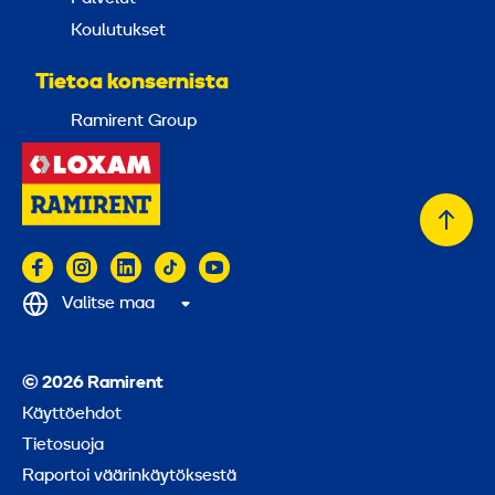
Koulutukset
Tietoa konsernista
Ramirent Group
Takai
alkuu
Valitse maa
© 2026 Ramirent
Käyttöehdot
Tietosuoja
Raportoi väärinkäytöksestä