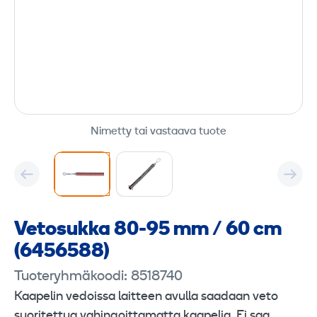
Nimetty tai vastaava tuote
Vetosukka 80-95 mm / 60 cm
(6456588)
Tuoteryhmäkoodi: 8518740
Kaapelin vedoissa laitteen avulla saadaan veto
suoritettua vahingoittamatta kaapelia. Ei saa