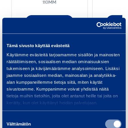
110MM
5
-
Lisää koriin
Lis
1
1
0
Tämä sivusto käyttää evästeitä
Palvelut
m
Käytämme evästeitä tarjoamamme sisällön ja mainosten
m
räätälöimiseen, sosiaalisen median ominaisuuksien
tukemiseen ja kävijämäärämme analysoimiseen. Lisäksi
/
jaamme sosiaalisen median, mainosalan ja analytiikka-
6
alan kumppaneillemme tietoja siitä, miten käytät
0
Kuljetus ja logistiikka
Ene
sivustoamme. Kumppanimme voivat yhdistää näitä
tietoja muihin tietoihin, joita olet antanut heille tai joita on
Kalustoratkaisut kuljetus-,
Rami
c
kerätty, kun olet käyttänyt heidän palvelujaan.
logistiikka- ja
ratk
m
ajoneuvopalvelualalle. Vuokraa
kunn
Suostumuksen
joustavasti koko Suomessa:
Suun
Välttämätön
valinta