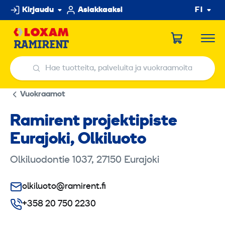
Hyppää
Kirjaudu
Asiakkaaksi
FI
sisältöön
Hae tuotteita, palveluita ja vuokraamoita
Hae tuotteita, palveluita ja vuokraamoita
Vuokraamot
Ramirent projektipiste
Eurajoki, Olkiluoto
Olkiluodontie 1037, 27150 Eurajoki
olkiluoto@ramirent.fi
+358 20 750 2230