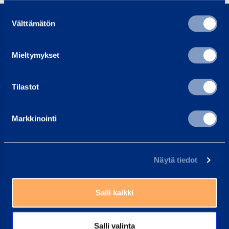
0800 171 414
Suostumuksen
Välttämätön
valinta
Soita meille, olemme täällä auttaaksemme sinua
asiakaspalvelu@ramirent.fi
Mieltymykset
Vastaamme tavallisesti vuorokauden sisällä
Tilastot
Etsi lähin vuokraamo
Työntekijämme auttavat sinua aina mielellään
Markkinointi
Yleisimmät kysymykset
Täältä löydät vastaukset tavallisimpiin kysymyksiin
Ramirent Finland
Näytä tiedot
Tietoa meistä
Ura Ramirentillä
Salli kaikki
Asiakaspalvelu
Laskutustiedot
Salli valinta