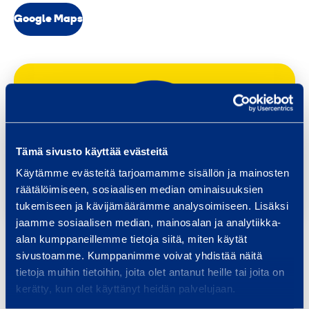
Google Maps
Tämä sivusto käyttää evästeitä
Käytämme evästeitä tarjoamamme sisällön ja mainosten
räätälöimiseen, sosiaalisen median ominaisuuksien
tukemiseen ja kävijämäärämme analysoimiseen. Lisäksi
jaamme sosiaalisen median, mainosalan ja analytiikka-
alan kumppaneillemme tietoja siitä, miten käytät
sivustoamme. Kumppanimme voivat yhdistää näitä
Projektipiste palvelee vain ydinvoimalan työmaata;
tietoja muihin tietoihin, joita olet antanut heille tai joita on
ei vuokrausta ulkopuolisille.
kerätty, kun olet käyttänyt heidän palvelujaan.