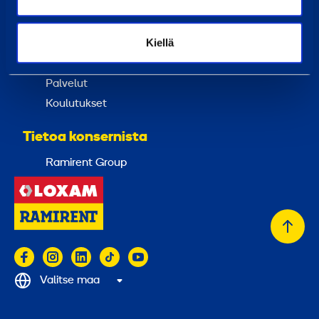
Uutiset
Palvelut
Kiellä
Vuokraa
Palvelut
Koulutukset
Tietoa konsernista
Ramirent Group
Takai
alkuu
Valitse maa