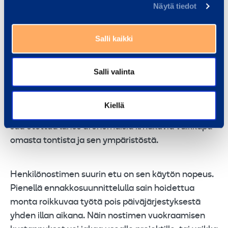
Näytä tiedot
riski on mitätön.
Salli kaikki
Kun on päässyt ylös asti ja uskaltanut avata
silmänsä, hyvinkin arkisen lokaation maisema
muuttuu yllättäen aivan toisenlaiseksi kuin mitä
Salli valinta
maan tasalta kuvittelisi. Puiden latvojen
korkeudelta näkee lähes paikassa kuin paikassa
Kiellä
uskomattoman kauas. Lisäksi nostimen nokasta
saa otettua lähes dronemaisia ilmakuvia vaikkapa
omasta tontista ja sen ympäristöstä.
Henkilönostimen suurin etu on sen käytön nopeus.
Pienellä ennakkosuunnittelulla sain hoidettua
monta roikkuvaa työtä pois päiväjärjestyksestä
yhden illan aikana. Näin nostimen vuokraamisen