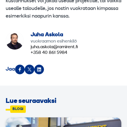
kustannukset voi jakaa usealle projektille, tai vaikka
usealle taloudelle, jos nostin vuokrataan kimpassa
esimerkiksi naapurin kanssa.
Juha Askola
vuokraamon esihenkilö
juha.askola@ramirent.fi
+358 40 861 5984
Jaa
Lue seuraavaksi
BLOGI