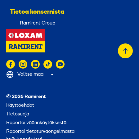
Tietoa konsernista
Ramirent Group
Takai
alkuu
Valitse maa
© 2026 Ramirent
Käyttöehdot
Tietosuoja
Raportoi väärinkäytöksestä
Raportoi tietoturvaongelmasta