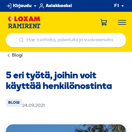
Hyppää
Kirjaudu
Asiakkaaksi
FI
sisältöön
Hae tuotteita, palveluita ja vuokraamoita
Hae tuotteita, palveluita ja vuokraamoita
Blogi
5 eri työtä, joihin voit
käyttää henkilönostinta
BLOGI
24.09.2021