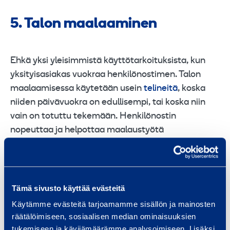
5. Talon maalaaminen
Ehkä yksi yleisimmistä käyttötarkoituksista, kun
yksityisasiakas vuokraa henkilönostimen. Talon
maalaamisessa käytetään usein
telineitä
, koska
niiden päivävuokra on edullisempi, tai koska niin
vain on totuttu tekemään. Henkilönostin
nopeuttaa ja helpottaa maalaustyötä
huomattavasti, kun telineen kuljettamisen,
kasaamisen ja purkamisen vaiva jää pois.
Nopeuden vuoksi pienen nostimen vuokraaminen
saattaa olla jopa halvempi vaihtoehto telineille.
Tämä sivusto käyttää evästeitä
Tätä projektia en nyt ruvennut toteuttamaan,
Käytämme evästeitä tarjoamamme sisällön ja mainosten
mutta ennemmin tai myöhemmin se on edessä
räätälöimiseen, sosiaalisen median ominaisuuksien
minullakin, ja silloin nostimelle on taas käyttöä.
tukemiseen ja kävijämäärämme analysoimiseen. Lisäksi