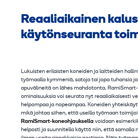
Reaaliaikainen kalus
käytönseuranta toi
Lukuisten erilaisten koneiden ja laitteiden hallin
työmaalla kymmeniä, satoja tai jopa tuhansia ja 
apuvälineitä on lähes mahdotonta. RamiSmart-
ominaisuuksia voi seurata nyt reaaliaikaisesti ve
helpompaa ja nopeampaa. Koneiden yhteiskäyttö
mikä johtaa siihen, että useilla työmaan toimij
RamiSmart-koneohjauksella
voidaan esimerkik
helposti ja suunnitella käyttö niin, että samalla