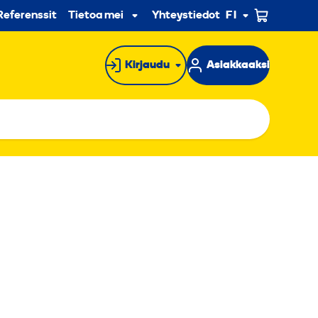
n
Referenssit
Tietoa meistä
Yhteystiedot
FI
Alavalikko
Kirjaudu
Asiakkaaksi