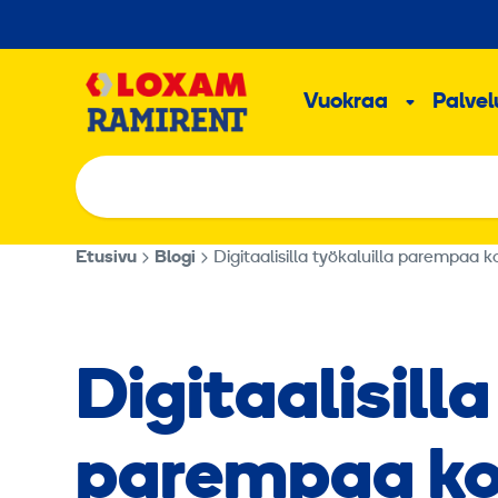
Hyppää
sisältöön
Päävalikk
Vuokraa
Palvelu
Alavalik
Etusivu
Blogi
Digitaalisilla työkaluilla parempaa
Digitaalisilla
parempaa k