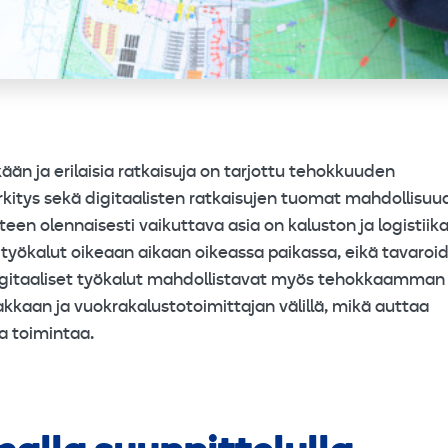
n ja erilaisia ratkaisuja on tarjottu tehokkuuden
kitys sekä digitaalisten ratkaisujen tuomat mahdollisuu
teen olennaisesti vaikuttava asia on kaluston ja logistiik
at työkalut oikeaan aikaan oikeassa paikassa, eikä tavaroi
igitaaliset työkalut mahdollistavat myös tehokkaamman
kkaan ja vuokrakalustotoimittajan välillä, mikä auttaa
a toimintaa.