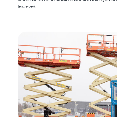
ilman useita rinnakkaisia nostimia. Näin työma
laskevat.