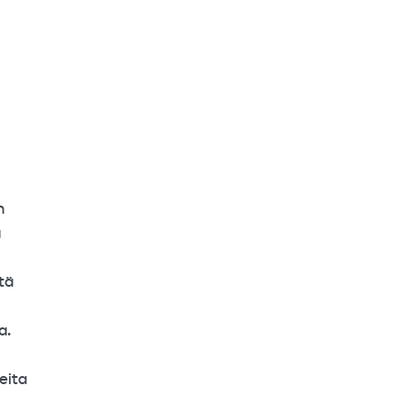
n
a
tä
a.
eita