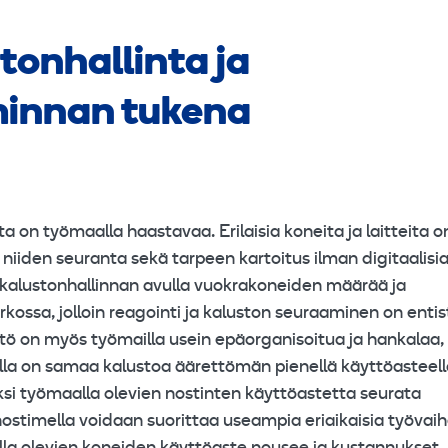
tonhallinta ja
minnan tukena
ta on työmaalla haastavaa. Erilaisia koneita ja laitteita o
niiden seuranta sekä tarpeen kartoitus ilman digitaalisi
kalustonhallinnan avulla vuokrakoneiden määrää ja
rkossa, jolloin reagointi ja kaluston seuraaminen on entis
 on myös työmailla usein epäorganisoitua ja hankalaa,
oilla on samaa kalustoa äärettömän pienellä käyttöasteell
si työmaalla olevien nostinten käyttöastetta seurata
 nostimella voidaan suorittaa useampia eriaikaisia työvaih