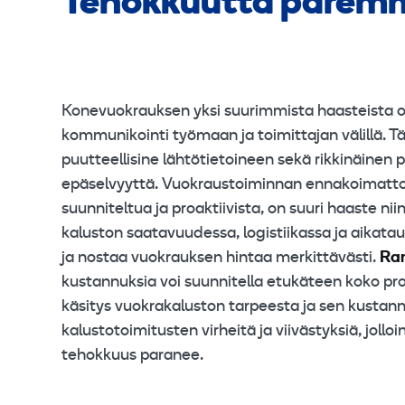
Tehokkuutta paremma
Konevuokrauksen yksi suurimmista haasteista on
kommunikointi työmaan ja toimittajan välillä. T
puutteellisine lähtötietoineen sekä rikkinäinen 
epäselvyyttä. Vuokraustoiminnan ennakoimattomat
suunniteltua ja proaktiivista, on suuri haaste n
kaluston saatavuudessa, logistiikassa ja aikata
ja nostaa vuokrauksen hintaa merkittävästi.
Ram
kustannuksia voi suunnitella etukäteen koko proje
käsitys vuokrakaluston tarpeesta ja sen kusta
kalustotoimitusten virheitä ja viivästyksiä, jol
tehokkuus paranee.