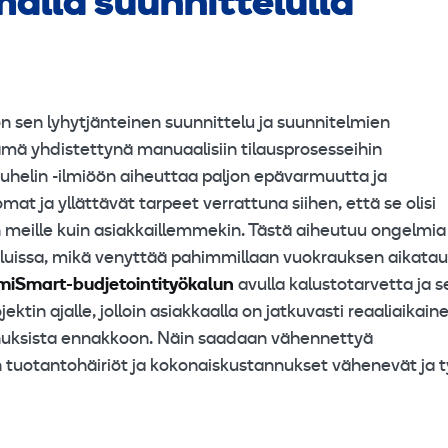
lla suunnittelulla
 sen lyhytjänteinen suunnittelu ja suunnitelmien
ämä yhdistettynä manuaalisiin tilausprosesseihin
puhelin -ilmiöön aiheuttaa paljon epävarmuutta ja
 ja yllättävät tarpeet verrattuna siihen, että se olisi
iin meille kuin asiakkaillemmekin. Tästä aiheutuu ongelmia
uluissa, mikä venyttää pahimmillaan vuokrauksen aikatau
iSmart-budjetointityökalun
avulla kalustotarvetta ja s
ktin ajalle, jolloin asiakkaalla on jatkuvasti reaaliaikain
nnuksista ennakkoon. Näin saadaan vähennettyä
loin tuotantohäiriöt ja kokonaiskustannukset vähenevät ja 