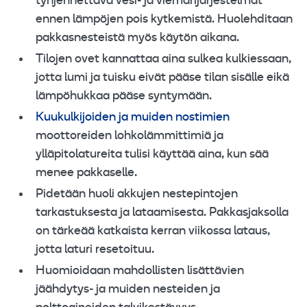
tyhjennettävä vesi- ja viemärijärjestelmät
ennen lämpöjen pois kytkemistä. Huolehditaan
pakkasnesteistä myös käytön aikana.
Tilojen ovet kannattaa aina sulkea kulkiessaan,
jotta lumi ja tuisku eivät pääse tilan sisälle eikä
lämpöhukkaa pääse syntymään.
Kuukulkijoiden ja muiden nostimien
moottoreiden lohkolämmittimiä ja
ylläpitolatureita tulisi käyttää aina, kun sää
menee pakkaselle.
Pidetään huoli akkujen nestepintojen
tarkastuksesta ja lataamisesta. Pakkasjaksolla
on tärkeää katkaista kerran viikossa lataus,
jotta laturi resetoituu.
Huomioidaan mahdollisten lisättävien
jäähdytys- ja muiden nesteiden ja