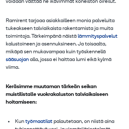
voidaan välttää ne ikävimmät koneiston oireilut.
Ramirent tarjoaa asiakkailleen monia palveluita
tukeakseen talviaikaista rakentamista ja muita
toimintoja. Tärkeimpänä näistä
lämmityspalvelut
kalustoineen ja asennuksineen. Ja toisaalta,
mikäpä sen mukavampaa kuin työskennellä
sääsuojan
alla, jossa ei haittaa lumi eikä kylmä
viima.
Keräsimme muutaman tärkeän seikan
muistilistalle vuokrakaluston talviaikaiseen
hoitamiseen:
Kun
työmaatilat
palautetaan, on niistä aina