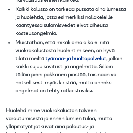
Turvallisuus ennen kaikkea!
Kaikki kalusto on tärkeää putsata aina lumesta
ja huolehtia, jotta esimerkiksi nollakeleille
kääntyessä sulamisvedet eivät aiheuta
kosteusongelmia.
Muistathan, että mikäli oma aika ei riitä
vuokrakalustosta huolehtimiseen, on hyvä
tilata meiltä
työmaa- ja huoltopalvelut
, jolloin
kaikki sujuu sovitusti ja ongelmitta. Silloin
tällöin pieni pakkanen piristää, toisinaan voi
hetkellisesti myös kiristää, mutta onneksi
ongelmat on tehty ratkaistaviksi.
Huolehdimme vuokrakaluston talveen
varautumisesta jo ennen lumien tuloa, mutta
ylläpitotyöt jatkuvat aina palautus- ja