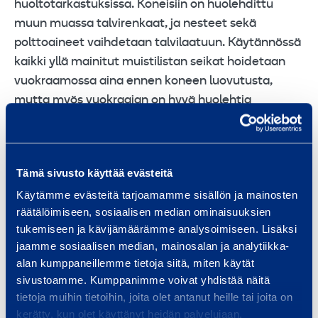
huoltotarkastuksissa. Koneisiin on huolehdittu
muun muassa talvirenkaat, ja nesteet sekä
polttoaineet vaihdetaan talvilaatuun. Käytännössä
kaikki yllä mainitut muistilistan seikat hoidetaan
vuokraamossa aina ennen koneen luovutusta,
mutta myös vuokraajan on hyvä huolehtia
kalustosta, jotta työt sujuvat muitta mutkitta.
Oletko muuten huomannut, että Ramirentillä on
Tämä sivusto käyttää evästeitä
monenlaisia näppäriä opastusvideoita ja
Käytämme evästeitä tarjoamamme sisällön ja mainosten
esittelyvideoita
YouTubessa
,
TikTokissa
,
räätälöimiseen, sosiaalisen median ominaisuuksien
Instagramissa
ja
Facebookissa
? Laita ihmeessä
tukemiseen ja kävijämäärämme analysoimiseen. Lisäksi
kanavat seurantaan, sillä niiden sisällöstä on
jaamme sosiaalisen median, mainosalan ja analytiikka-
monessa hetkessä niin iloa kuin hyötyäkin.
alan kumppaneillemme tietoja siitä, miten käytät
sivustoamme. Kumppanimme voivat yhdistää näitä
tietoja muihin tietoihin, joita olet antanut heille tai joita on
Talvi on kaikkineen ihanaa aikaa ja Ramirent on
kerätty, kun olet käyttänyt heidän palvelujaan.