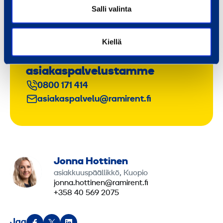
Salli valinta
Kiellä
Ota yhteyttä ja kysy lisää
asiakaspalvelustamme
0800 171 414
asiakaspalvelu@ramirent.fi
Jonna Hottinen
asiakkuuspäällikkö, Kuopio
jonna.hottinen@ramirent.fi
+358 40 569 2075
Jaa