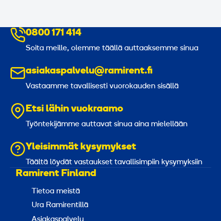
0800 171 414
Soita meille, olemme täällä auttaaksemme sinua
asiakaspalvelu@ramirent.fi
Vastaamme tavallisesti vuorokauden sisällä
Etsi lähin vuokraamo
Työntekijämme auttavat sinua aina mielellään
Yleisimmät kysymykset
Täältä löydät vastaukset tavallisimpiin kysymyksiin
Ramirent Finland
Tietoa meistä
Ura Ramirentillä
Asiakaspalvelu