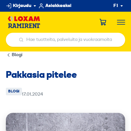
Hyppää
Kirjaudu
Asiakkaaksi
FI
sisältöön
Hae tuotteita, palveluita ja vuokraamoita
Hae tuotteita, palveluita ja vuokraamoita
Blogi
Pakkasia pitelee
BLOGI
17.01.2024