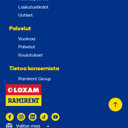
Laskutustiedot
Uutiset
Palvelut
Vuokraa
Palvelut
Koulutukset
Tietoa konsernista
Ramirent Group
Takai
alkuu
Valitse maa