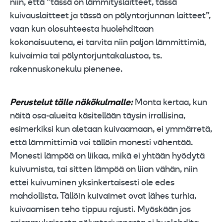
niin, että ”tässä on lämmityslaitteet, tässä
kuivauslaitteet ja tässä on pölyntorjunnan laitteet”,
vaan kun olosuhteesta huolehditaan
kokonaisuutena, ei tarvita niin paljon lämmittimiä,
kuivaimia tai pölyntorjuntakalustoa, ts.
rakennuskonekulu pienenee.
Perustelut tälle näkökulmalle:
Monta kertaa, kun
näitä osa-alueita käsitellään täysin irrallisina,
esimerkiksi kun aletaan kuivaamaan, ei ymmärretä,
että lämmittimiä voi tällöin monesti vähentää.
Monesti lämpöä on liikaa, mikä ei yhtään hyödytä
kuivumista, tai sitten lämpöä on liian vähän, niin
ettei kuivuminen yksinkertaisesti ole edes
mahdollista. Tällöin kuivaimet ovat lähes turhia,
kuivaamisen teho tippuu rajusti. Myöskään jos