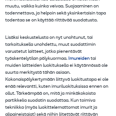
muutu, vaikka kuinka veivaa. Suojaaminen on
todennettava, ja helpoin sekä yksinkertaisin tapa
todentaa se on käyttää riittävää suodatusta.
Lisäksi keskustelusta on nyt unohtunut, tai
tarkoituksella unohdettu, muut suodattimin
varustetut laitteet, jotka pienentävät
työskentelytilan pölykuormaa.
Imureiden
tai
muiden laitteiden luokituksella ei käytännössä ole
suurta merkitystä tähän asiaan.
Kokonaispölykertymään liittyvä luokitustapa ei ole
enää relevantti, kuten imuriluokituksissa ennen on
ollut. Tärkeämpää on, mitä ja minkäkokoista
partikkelia suodatin suodattaa. Kun toimiva
tekniikka (myös luokittelemattomat imurit ja
alipaineistajat) sekä niihin liitettävät riittävän