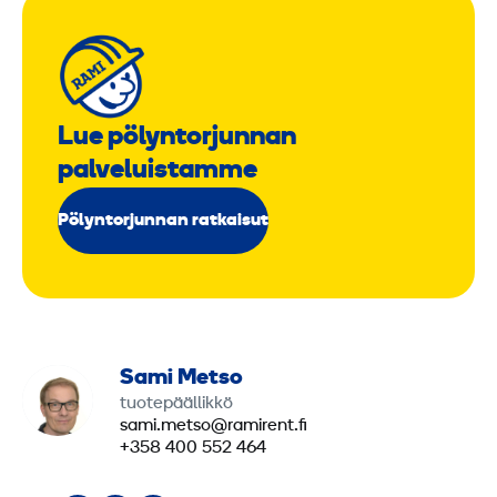
Lue pölyntorjunnan
palveluistamme
Pölyntorjunnan ratkaisut
Sami Metso
tuotepäällikkö
sami.metso@ramirent.fi
+358 400 552 464