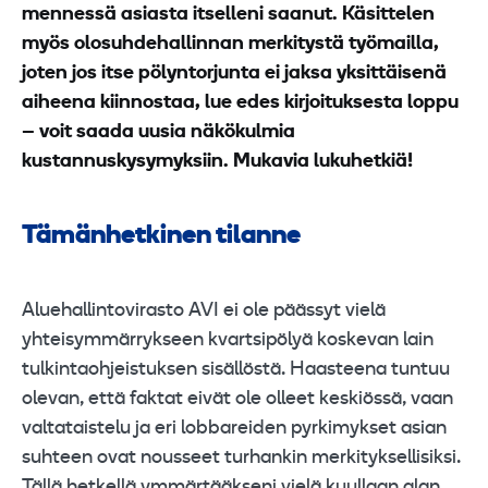
mennessä asiasta itselleni saanut. Käsittelen
myös olosuhdehallinnan merkitystä työmailla,
joten jos itse pölyntorjunta ei jaksa yksittäisenä
aiheena kiinnostaa, lue edes kirjoituksesta loppu
– voit saada uusia näkökulmia
kustannuskysymyksiin. Mukavia lukuhetkiä!
Tämänhetkinen tilanne
Aluehallintovirasto AVI ei ole päässyt vielä
yhteisymmärrykseen kvartsipölyä koskevan lain
tulkintaohjeistuksen sisällöstä. Haasteena tuntuu
olevan, että faktat eivät ole olleet keskiössä, vaan
valtataistelu ja eri lobbareiden pyrkimykset asian
suhteen ovat nousseet turhankin merkityksellisiksi.
Tällä hetkellä ymmärtääkseni vielä kuullaan alan