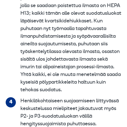
jolla se saadaan poistettua ilmasta on HEPA
H13; kaikki tämän alle olevat suodatusluokat
läpäisevät kvartsikidehiukkaset. Kun
puhutaan nyt työmaalla tapahtuvasta
ilmanpuhdistamisesta ja syöpävaarallisilta
aineilta suojautumisesta, puhutaan siis
työskentelytilassa olevasta ilmasta, osaston
sisältä ulos johdettavasta ilmasta sekä
imurin tai alipaineistajan prosessi-ilmasta.
Yhtä kaikki, ei ole muuta menetelmää saada
kyseisiä pölypartikkeleita haltuun kuin
tehokas suodatus.
Henkilökohtaiseen suojaamiseen liittyvässä
keskustelussa mielipiteet jakautuvat myös
P2- ja P3-suodatusluokan välillä
hengityssuojaimista puhuttaessa.