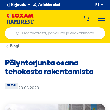
Hyppää
Kirjaudu
Asiakkaaksi
FI
sisältöön
Hae tuotteita, palveluita ja vuokraamoita
Hae tuotteita, palveluita ja vuokraamoita
Blogi
Pölyntorjunta osana
tehokasta rakentamista
BLOGI
20.03.2020