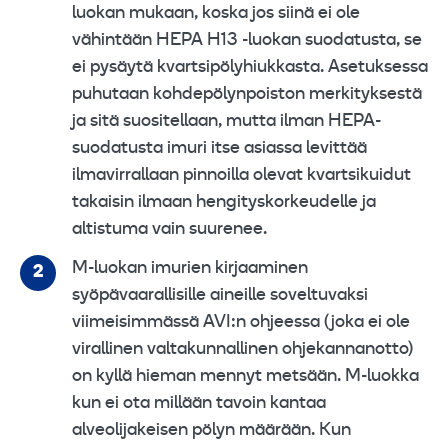
luokan mukaan, koska jos siinä ei ole
vähintään HEPA H13 -luokan suodatusta, se
ei pysäytä kvartsipölyhiukkasta. Asetuksessa
puhutaan kohdepölynpoiston merkityksestä
ja sitä suositellaan, mutta ilman HEPA-
suodatusta imuri itse asiassa levittää
ilmavirrallaan pinnoilla olevat kvartsikuidut
takaisin ilmaan hengityskorkeudelle ja
altistuma vain suurenee.
M-luokan imurien kirjaaminen
syöpävaarallisille aineille soveltuvaksi
viimeisimmässä AVI:n ohjeessa (joka ei ole
virallinen valtakunnallinen ohjekannanotto)
on kyllä hieman mennyt metsään. M-luokka
kun ei ota millään tavoin kantaa
alveolijakeisen pölyn määrään. Kun