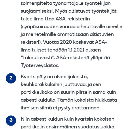
toimenpiteitä työnantajalle työntekijän
suojaamiseksi. Myös altistuvat työntekijät
tulee ilmoittaa ASA-rekisteriin
(syöpäsairauden vaaraa aiheuttaville aineille
ja menetelmille ammatissaan altistuvien
rekisteri). Vuotta 2020 koskevat ASA-
ilmoitukset tehdään 1.1.2021 alkaen
”takautuvasti”. ASA-rekisteriä ylläpitää
Työterveyslaitos.
Kvartsipöly on alveolijakeista,
keuhkorakkuloihin juuttuvaa, ja sen
partikkelikoko on suurin piirtein sama kuin
asbestikuidulla. Tämän kokoista hiukkasta
ihmisen silmä ei pysty erottamaan.
Niin asbestikuidun kuin kvartsin kokoisen
partikkelin ensimmäinen suodatusluokka,