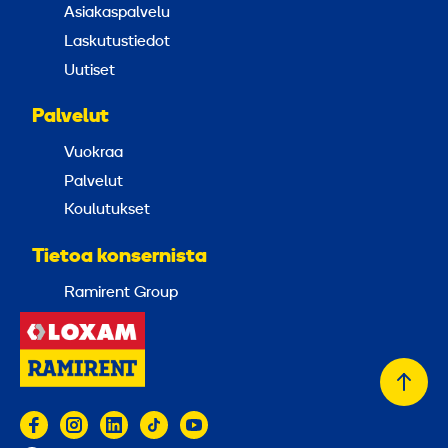
Asiakaspalvelu
Laskutustiedot
Uutiset
Palvelut
Vuokraa
Palvelut
Koulutukset
Tietoa konsernista
Ramirent Group
Takai
alkuu