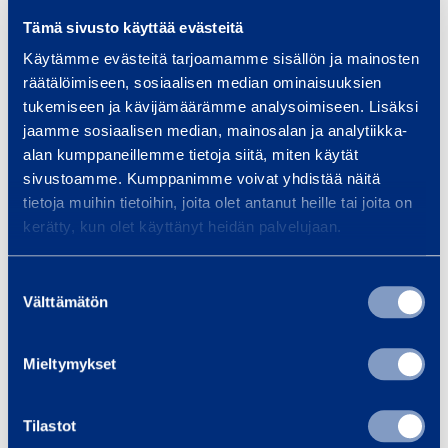
imuria voisi käyttää myös asbestikäytössä
Tämä sivusto käyttää evästeitä
AVI:n hyväksymänä. Tämä ei ole kuitenkaan
sallittua, koska asbestityössä tulee olla
Käytämme evästeitä tarjoamamme sisällön ja mainosten
räätälöimiseen, sosiaalisen median ominaisuuksien
HEPA H13 -suodatus vaarallisen
tukemiseen ja kävijämäärämme analysoimiseen. Lisäksi
asbestikuidun kiinniottamiseksi.
jaamme sosiaalisen median, mainosalan ja analytiikka-
Yksinkertaistaen, onko siis rakennustyötä
alan kumppaneillemme tietoja siitä, miten käytät
tekevä henkilö vähempiarvoinen
sivustoamme. Kumppanimme voivat yhdistää näitä
terveysmerkityksessä kuin asbestipurkaja?
tietoja muihin tietoihin, joita olet antanut heille tai joita on
Tällöinhän ohjeistuksessa ei ole mitään
kerätty, kun olet käyttänyt heidän palvelujaan.
järkeä.
Suostumuksen
Mikään imuriluokitusjärjestelmä ei koske
Välttämätön
valinta
alipaineistajia
tai ilmanpuhdistimia.
Kyseinen pölyluokitus on vain imureille, eli
Mieltymykset
kaikki alipaineistajat ja ilmanpuhdistimet
jäisivät kokonaan ohjeistuksen ulkopuolelle.
Tässäkään ei ole mitään järkeä. Käytännössä
Tilastot