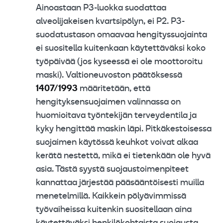
Ainoastaan P3-luokka suodattaa
alveolijakeisen kvartsipölyn, ei P2. P3-
suodatustason omaavaa hengityssuojainta
ei suositella kuitenkaan käytettäväksi koko
työpäivää (jos kyseessä ei ole moottoroitu
maski). Valtioneuvoston päätöksessä
1407/1993
määritetään, että
hengityksensuojaimen valinnassa on
huomioitava työntekijän terveydentila ja
kyky hengittää maskin läpi. Pitkäkestoisessa
suojaimen käytössä keuhkot voivat alkaa
kerätä nestettä, mikä ei tietenkään ole hyvä
asia. Tästä syystä suojaustoimenpiteet
kannattaa järjestää pääsääntöisesti muilla
menetelmillä. Kaikkein pölyävimmissä
työvaiheissa kuitenkin suositellaan aina