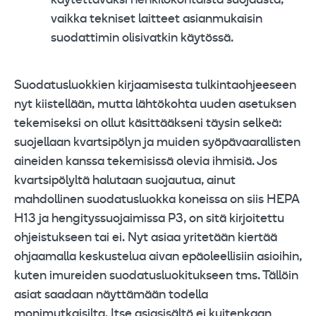
käytettäväksi henkilökohtaista suojausta,
vaikka tekniset laitteet asianmukaisin
suodattimin olisivatkin käytössä.
Suodatusluokkien kirjaamisesta tulkintaohjeeseen
nyt kiistellään, mutta lähtökohta uuden asetuksen
tekemiseksi on ollut käsittääkseni täysin selkeä:
suojellaan kvartsipölyn ja muiden syöpävaarallisten
aineiden kanssa tekemisissä olevia ihmisiä. Jos
kvartsipölyltä halutaan suojautua, ainut
mahdollinen suodatusluokka koneissa on siis HEPA
H13 ja hengityssuojaimissa P3, on sitä kirjoitettu
ohjeistukseen tai ei. Nyt asiaa yritetään kiertää
ohjaamalla keskustelua aivan epäoleellisiin asioihin,
kuten imureiden suodatusluokitukseen tms. Tällöin
asiat saadaan näyttämään todella
monimutkaisilta. Itse asiasisältö ei kuitenkaan