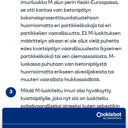
imuriluokka M alun perin Keski-Euroopassa,
se otti kantaa vain betonipölyn
kokonaisprosenttisuodatustehoon
huomioimatta eri partikkelikokoja tai eri
partikkelien vaarallisuutta. Eli M-luokituksen
määrittelyn aikaan ei ole ollut vielä puhetta
edes kvartsipölyn vaarallisuudesta (kyseinen
partikkelikoko) tai sen olemassaolosta. M-
luokassa puhutaan vain betonipölystä
huomioimatta erikseen alveolijakeista tai
muuten vaarallista hiukkassisältöä.
Mikäli M-luokiteltu imuri olisi hyväksytty
kvartsipölylle, joka nyt siis on luokiteltu
syöpävaaralliseksi aineeksi kuten asbestikin
(lähes samanlainen kuiturakenne ja koko),
tulisi olla mahdollista, että M-luokiteltua