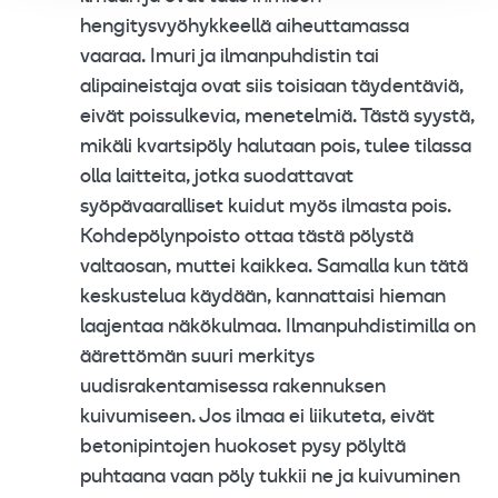
hengitysvyöhykkeellä aiheuttamassa
vaaraa. Imuri ja ilmanpuhdistin tai
alipaineistaja ovat siis toisiaan täydentäviä,
eivät poissulkevia, menetelmiä. Tästä syystä,
mikäli kvartsipöly halutaan pois, tulee tilassa
olla laitteita, jotka suodattavat
syöpävaaralliset kuidut myös ilmasta pois.
Kohdepölynpoisto ottaa tästä pölystä
valtaosan, muttei kaikkea. Samalla kun tätä
keskustelua käydään, kannattaisi hieman
laajentaa näkökulmaa. Ilmanpuhdistimilla on
äärettömän suuri merkitys
uudisrakentamisessa rakennuksen
kuivumiseen. Jos ilmaa ei liikuteta, eivät
betonipintojen huokoset pysy pölyltä
puhtaana vaan pöly tukkii ne ja kuivuminen