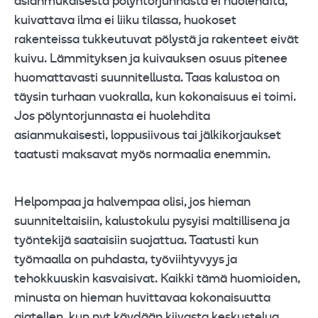
asianmukaisesta pölyntorjunnasta ei huolehdita,
kuivattava ilma ei liiku tilassa, huokoset
rakenteissa tukkeutuvat pölystä ja rakenteet eivät
kuivu. Lämmityksen ja kuivauksen osuus pitenee
huomattavasti suunnitellusta. Taas kalustoa on
täysin turhaan vuokralla, kun kokonaisuus ei toimi.
Jos pölyntorjunnasta ei huolehdita
asianmukaisesti, loppusiivous tai jälkikorjaukset
taatusti maksavat myös normaalia enemmin.
Helpompaa ja halvempaa olisi, jos hieman
suunniteltaisiin, kalustokulu pysyisi maltillisena ja
työntekijä saataisiin suojattua. Taatusti kun
työmaalla on puhdasta, työviihtyvyys ja
tehokkuuskin kasvaisivat. Kaikki tämä huomioiden,
minusta on hieman huvittavaa kokonaisuutta
ajatellen, kun nyt käydään kiivasta keskustelua