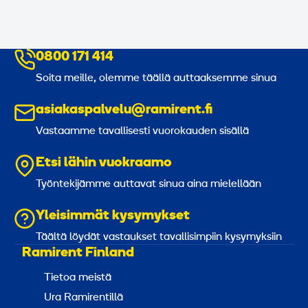
0800 171 414
Soita meille, olemme täällä auttaaksemme sinua
asiakaspalvelu@ramirent.fi
Vastaamme tavallisesti vuorokauden sisällä
Etsi lähin vuokraamo
Työntekijämme auttavat sinua aina mielellään
Yleisimmät kysymykset
Täältä löydät vastaukset tavallisimpiin kysymyksiin
Ramirent Finland
Tietoa meistä
Ura Ramirentillä