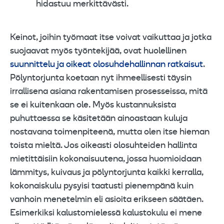
hidastuu merkittävästi.
Keinot, joihin työmaat itse voivat vaikuttaa ja jotka
suojaavat myös työntekijää, ovat huolellinen
suunnittelu ja oikeat olosuhdehallinnan ratkaisut
.
Pölyntorjunta koetaan nyt ihmeellisesti täysin
irrallisena asiana rakentamisen prosesseissa, mitä
se ei kuitenkaan ole. Myös kustannuksista
puhuttaessa se käsitetään ainoastaan kuluja
nostavana toimenpiteenä, mutta olen itse hieman
toista mieltä. Jos oikeasti olosuhteiden hallinta
mietittäisiin kokonaisuutena, jossa huomioidaan
lämmitys, kuivaus ja pölyntorjunta kaikki kerralla,
kokonaiskulu pysyisi taatusti pienempänä kuin
vanhoin menetelmin eli asioita erikseen säätäen.
Esimerkiksi kalustomielessä kalustokulu ei mene