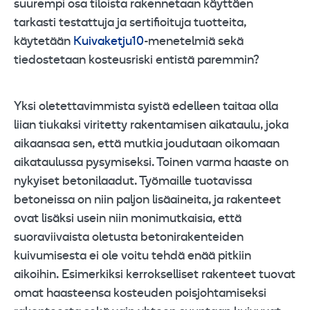
suurempi osa tiloista rakennetaan käyttäen
tarkasti testattuja ja sertifioituja tuotteita,
käytetään
Kuivaketju10
-menetelmiä sekä
tiedostetaan kosteusriski entistä paremmin?
Yksi oletettavimmista syistä edelleen taitaa olla
liian tiukaksi viritetty rakentamisen aikataulu, joka
aikaansaa sen, että mutkia joudutaan oikomaan
aikataulussa pysymiseksi. Toinen varma haaste on
nykyiset betonilaadut. Työmaille tuotavissa
betoneissa on niin paljon lisäaineita, ja rakenteet
ovat lisäksi usein niin monimutkaisia, että
suoraviivaista oletusta betonirakenteiden
kuivumisesta ei ole voitu tehdä enää pitkiin
aikoihin. Esimerkiksi kerrokselliset rakenteet tuovat
omat haasteensa kosteuden poisjohtamiseksi