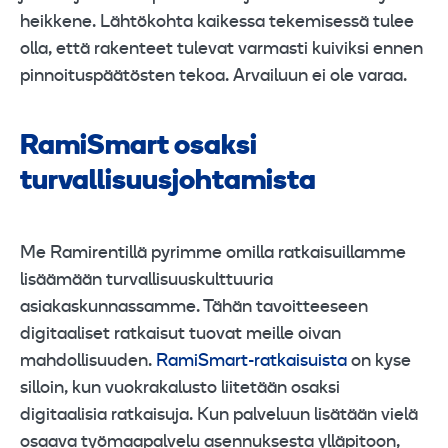
heikkene. Lähtökohta kaikessa tekemisessä tulee
olla, että rakenteet tulevat varmasti kuiviksi ennen
pinnoituspäätösten tekoa. Arvailuun ei ole varaa.
RamiSmart osaksi
turvallisuusjohtamista
Me Ramirentillä pyrimme omilla ratkaisuillamme
lisäämään turvallisuuskulttuuria
asiakaskunnassamme. Tähän tavoitteeseen
digitaaliset ratkaisut tuovat meille oivan
mahdollisuuden.
RamiSmart-ratkaisuista
on kyse
silloin, kun vuokrakalusto liitetään osaksi
digitaalisia ratkaisuja. Kun palveluun lisätään vielä
osaava työmaapalvelu asennuksesta ylläpitoon,