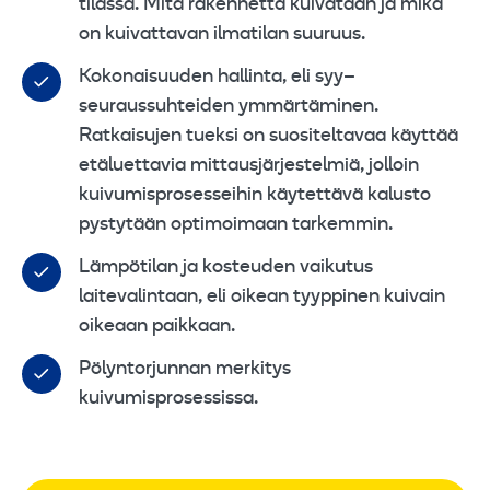
tilassa. Mitä rakennetta kuivataan ja mikä
on kuivattavan ilmatilan suuruus.
Kokonaisuuden hallinta, eli syy–
seuraussuhteiden ymmärtäminen.
Ratkaisujen tueksi on suositeltavaa käyttää
etäluettavia mittausjärjestelmiä, jolloin
kuivumisprosesseihin käytettävä kalusto
pystytään optimoimaan tarkemmin.
Lämpötilan ja kosteuden vaikutus
laitevalintaan, eli oikean tyyppinen kuivain
oikeaan paikkaan.
Pölyntorjunnan merkitys
kuivumisprosessissa.