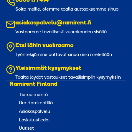
0800 171 414
Soita meille, olemme täällä auttaaksemme sinua
asiakaspalvelu@ramirent.fi
Vastaamme tavallisesti vuorokauden sisällä
Etsi lähin vuokraamo
Työntekijämme auttavat sinua aina mielellään
Yleisimmät kysymykset
Täältä löydät vastaukset tavallisimpiin kysymyksiin
Ramirent Finland
Tietoa meistä
Ura Ramirentillä
Asiakaspalvelu
Laskutustiedot
Uutiset