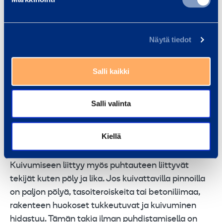
Näytä tiedot
Oikea kuivain oikeaan paikkaan
Salli kaikki
Optimaalisen kuivumisen lähtökohta on
rakennusfysikaalisten tekijöiden ymmärtäminen.
Salli valinta
Jotta rakenteet kuivuvat, täytyy ymmärtää
lämpötilan, ilman kosteuden ja ilman liikkeen
synnyttämä yhteisvaikutus kuivumisen tehoon.
Kiellä
Kuivumiseen liittyy myös puhtauteen liittyvät
tekijät kuten pöly ja lika. Jos kuivattavilla pinnoilla
on paljon pölyä, tasoiteroiskeita tai betoniliimaa,
rakenteen huokoset tukkeutuvat ja kuivuminen
hidastuu. Tämän takia ilman puhdistamisella on