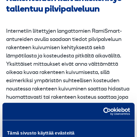
tallentuu pilvipalveluun
Internetiin liitettyjen langattomien RamiSmart-
antureiden avulla saadaan tiedot pilvipalveluun
rakenteen kuivumisen kehityksestä sekä
lämpötilasta ja kosteudesta pitkältä aikaväliltä.
Yksittäiset mittaukset eivät anna välttämättä
oikeaa kuvaa rakenteen kuivumisesta, sillä
esimerkiksi ympäristön suhteellisen kosteuden
noustessa rakenteen kuivuminen saattaa hidastua
huomattavasti tai rakenteen kosteus saattaa jopa
kääntyä uudelleen nousuun. Omat haasteensa
tuovat myös rakenteet, joilla on mahdollisuus
kuivua vain yhteen suuntaan.
Tämä sivusto käyttää evästeitä