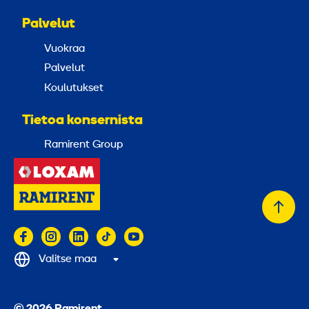
Palvelut
Vuokraa
Palvelut
Koulutukset
Tietoa konsernista
Ramirent Group
Takai
alkuu
Valitse maa
© 2026 Ramirent