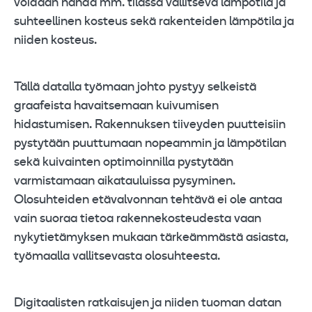
voidaan nähdä mm. tilassa vallitseva lämpötila ja
suhteellinen kosteus sekä rakenteiden lämpötila ja
niiden kosteus.
Tällä datalla työmaan johto pystyy selkeistä
graafeista havaitsemaan kuivumisen
hidastumisen. Rakennuksen tiiveyden puutteisiin
pystytään puuttumaan nopeammin ja lämpötilan
sekä kuivainten optimoinnilla pystytään
varmistamaan aikatauluissa pysyminen.
Olosuhteiden etävalvonnan tehtävä ei ole antaa
vain suoraa tietoa rakennekosteudesta vaan
nykytietämyksen mukaan tärkeämmästä asiasta,
työmaalla vallitsevasta olosuhteesta.
Digitaalisten ratkaisujen ja niiden tuoman datan