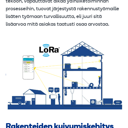
tekoon, vapauttavat aikaa ydinliiketoiminnan
prosesseihin, tuovat järjestystä rakennustyömaille
lisäten työmaan turvallisuutta, eli juuri sitä
lisäarvoa mitä asiakas taatusti osaa arvostaa.
Rakenteiden kuivumiskehitys