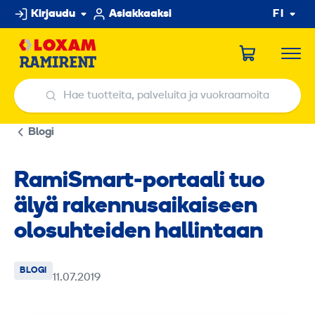
Hyppää
Kirjaudu
Asiakkaaksi
FI
sisältöön
Hae tuotteita, palveluita ja vuokraamoita
Hae tuotteita, palveluita ja vuokraamoita
Blogi
RamiSmart-portaali tuo
älyä rakennusaikaiseen
olosuhteiden hallintaan
BLOGI
11.07.2019