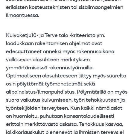
erilaisten kosteusteknisten tai sisäilmaongelmien
ilmaantuessa.
Kuivaketju10- ja Terve talo -kriteeristö ym.
laadukkaan rakentamisen ohjelmat ovat
edesauttaneet onneksi myös rakennusaikana
vallitsevan olosuhteen merkityksen
ymmärtämisessä rakennustyömailla.
Optimaaliseen olosuhteeseen liittyy myös suurelta
osin pölyttömät työmenetelmät sekä
alipaineistus/ilmanpuhdistus. Pölymäärillä on myös
suora vaikutus kuivumiseen, työn tehokkuuteen ja
työntekijöiden terveyteen. Kun kaikki nämä asiat
on huomioitu, puhutaan kansantaloudellisesti
erittäin merkittävästä asiasta. Tehokkuus kasvaa,
jälkikorjauskulut pienenevät ja ihmisten terveys ei