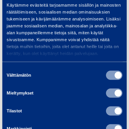
Pilvipalvelu mahdollistaa sen, että tiedot
Käytämme evästeitä tarjoamamme sisällön ja mainosten
räätälöimiseen, sosiaalisen median ominaisuuksien
rakenteiden kuivumisesta ja olosuhteista voidaan
tukemiseen ja kävijämäärämme analysoimiseen. Lisäksi
antaa urakoitsijan lisäksi valvojalle ja tilaajalle. Näin
jaamme sosiaalisen median, mainosalan ja analytiikka-
kaikki osapuolet voivat varmistua siitä, ettei
alan kumppaneillemme tietoja siitä, miten käytät
kosteudenhallinnasta tingitä eikä rakenteita
sivustoamme. Kumppanimme voivat yhdistää näitä
pinnoiteta liian aikaisin.
tietoja muihin tietoihin, joita olet antanut heille tai joita on
kerätty, kun olet käyttänyt heidän palvelujaan.
Suostumuksen
Välttämätön
valinta
Mieltymykset
Tilastot
Markkinointi