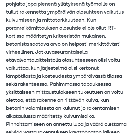
pohjalta jopa pienenä yllätyksenä työmaille on
tullut rakennetta ympäröivän olosuhteen vaikutus
kuivumiseen ja mittatarkkuuteen. Kun
poranreikämittauksen olosuhde ei ole ollut RT-
kortissa määritetyn kriteeristön mukainen,
betonista saatava arvo on helposti merkittävästi
virheellinen. Jatkuvaseurantaisella
etävalvontalaitteistolla olosuhteeseen olisi voitu
vaikuttaa, kun järjestelmä olisi kertonut
lämpötilasta ja kosteudesta ympäröivässä tilassa
sekä rakenteessa. Pahimmassa tapauksessa
yksittäiseen mittaustulokseen tukeutuen on voitu
olettaa, että rakenne on riittävän kuiva, kun
betonin valamisesta on kulunut jo rakentamisen
aikataulussa määritetty kuivumisaika.
Pinnoittamiseen on annettu lupa ja väärä olettama
selviää vasta rakennuksen käyttöönoton jälkeen