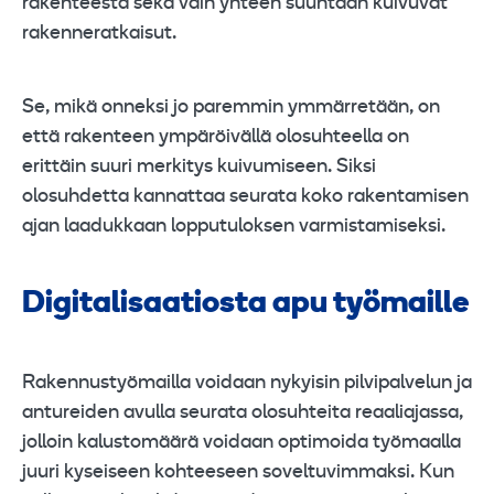
rakenteesta sekä vain yhteen suuntaan kuivuvat
rakenneratkaisut.
Se, mikä onneksi jo paremmin ymmärretään, on
että rakenteen ympäröivällä olosuhteella on
erittäin suuri merkitys kuivumiseen. Siksi
olosuhdetta kannattaa seurata koko rakentamisen
ajan laadukkaan lopputuloksen varmistamiseksi.
Digitalisaatiosta apu työmaille
Rakennustyömailla voidaan nykyisin pilvipalvelun ja
antureiden avulla seurata olosuhteita reaaliajassa,
jolloin kalustomäärä voidaan optimoida työmaalla
juuri kyseiseen kohteeseen soveltuvimmaksi. Kun