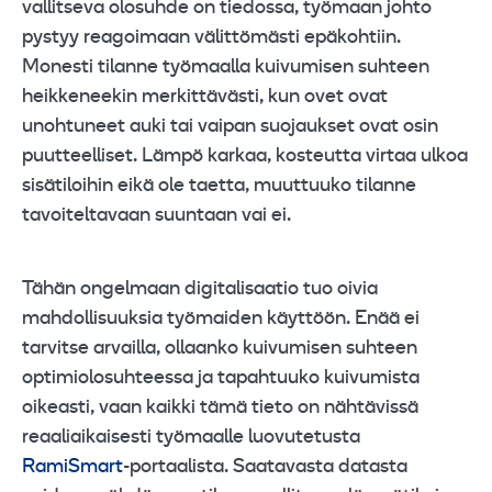
vallitseva olosuhde on tiedossa, työmaan johto
pystyy reagoimaan välittömästi epäkohtiin.
Monesti tilanne työmaalla kuivumisen suhteen
heikkeneekin merkittävästi, kun ovet ovat
unohtuneet auki tai vaipan suojaukset ovat osin
puutteelliset. Lämpö karkaa, kosteutta virtaa ulkoa
sisätiloihin eikä ole taetta, muuttuuko tilanne
tavoiteltavaan suuntaan vai ei.
Tähän ongelmaan digitalisaatio tuo oivia
mahdollisuuksia työmaiden käyttöön. Enää ei
tarvitse arvailla, ollaanko kuivumisen suhteen
optimiolosuhteessa ja tapahtuuko kuivumista
oikeasti, vaan kaikki tämä tieto on nähtävissä
reaaliaikaisesti työmaalle luovutetusta
RamiSmart
-portaalista. Saatavasta datasta