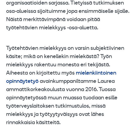
organisaatioiden sarjassa. Tietyissä tutkimuksen
osa-alueissa sijoituimme jopa ensimmäiselle sijalle.
Näistä merkittävimpänä voidaan pitää
työtehtävien mielekkyys -osa-aluetta.
Työtehtävien mielekkyys on varsin subjektiivinen
käsite; mikä on kenellekin mielekästä? Työn
mielekkyys rakentuu monesta eri tekijästä.
Aiheesta on kirjoitettu myös
mielenkiintoinen
opinnäytetyö
avainkumppaniltamme Laurea
ammattikorkeakoulusta vuonna 2016. Tuossa
opinnäytetyössä muun muassa tuodaan esille
työterveyslaitoksen tutkimustulos, missä
mielekkyys ja työtyytyväisyys ovat lähes
rinnakkaisia käsitteitä.