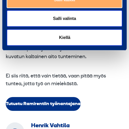
kuka tahansa muu uusi työntekijä) tietynlainen
minikokoinen kehityskeskustelu, jossa käydään läpi
työnkuvaa ja työnhakijan esille tuomia
Salli valinta
ominaisuuksia sekä löytämään sitä kautta
suuntaviivat tulevalle tekemiselle. Perehdytysaika
Kiellä
puolestaan voidaan nähdä mahdollisuutena
tutustua puolin ja toisin ja mahdollistaa aiemmin
kuvatun kaltainen aito tunteminen.
Ei siis riitä, että vain tietää, vaan pitää myös
tuntea, jotta työ on mielekästä.
Tutustu Ramirentiin työnantajana
Henrik Vahtila