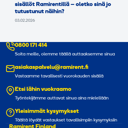
sisällöt Ramirentillä – oletko sinä jo
tutustunut näihin?
03.02.2026
0800 171 414
Soita meille, olemme täällä auttaaksemme sinua
asiakaspalvelu@ramirent.fi
Vastaamme tavallisesti vuorokauden sisällä
Etsi lähin vuokraamo
Työntekijämme auttavat sinua aina mielellään
Yleisimmät kysymykset
Täältä löydät vastaukset tavallisimpiin kysymyksiin
Ramirent Finland