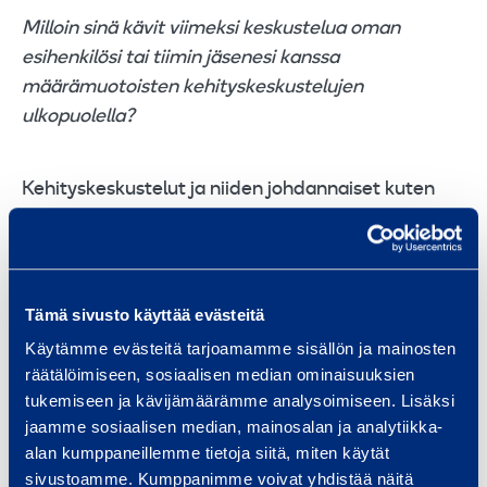
Milloin sinä kävit viimeksi keskustelua oman
esihenkilösi tai tiimin jäsenesi kanssa
määrämuotoisten kehityskeskustelujen
ulkopuolella?
Kehityskeskustelut ja niiden johdannaiset kuten
puolivuotiskeskustelut ovat tärkeä työkalu työn
mielekkyyden ja siten työtyytyväisyyden
lisäämisessä. Ne kuitenkin antavat vain
tilannekuvan ja suuntaviivat, mutta aito
Tämä sivusto käyttää evästeitä
johtaminen vaatii työtä tavallisessa arjessa.
Käytämme evästeitä tarjoamamme sisällön ja mainosten
Esimerkiksi kesätyöntekijöiden osalta ei
räätälöimiseen, sosiaalisen median ominaisuuksien
välttämättä useinkaan päästä pitämään
tukemiseen ja kävijämäärämme analysoimiseen. Lisäksi
kehityskeskusteluja, mutta heidänkin työtään tulee
jaamme sosiaalisen median, mainosalan ja analytiikka-
johtaa yhtä lailla, ja myös heidän
alan kumppaneillemme tietoja siitä, miten käytät
sivustoamme. Kumppanimme voivat yhdistää näitä
työtyytyväisyytensä varmistaminen on esihenkilön