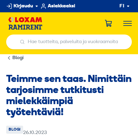
Hyppää
Kirjaudu
Asiakkaaksi
FI
sisältöön
Hae tuotteita, palveluita ja vuokraamoita
Hae tuotteita, palveluita ja vuokraamoita
Blogi
Teimme sen taas. Nimittäin
tarjosimme tutkitusti
mielekkäimpiä
työtehtäviä!
BLOGI
26.10.2023