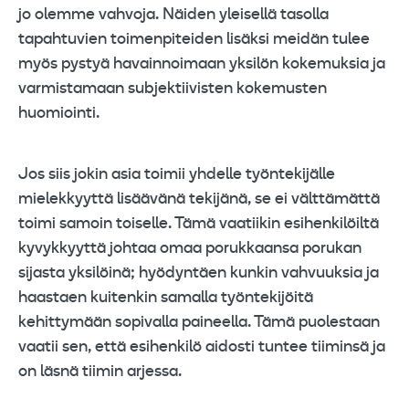
jo olemme vahvoja. Näiden yleisellä tasolla
tapahtuvien toimenpiteiden lisäksi meidän tulee
myös pystyä havainnoimaan yksilön kokemuksia ja
varmistamaan subjektiivisten kokemusten
huomiointi.
Jos siis jokin asia toimii yhdelle työntekijälle
mielekkyyttä lisäävänä tekijänä, se ei välttämättä
toimi samoin toiselle. Tämä vaatiikin esihenkilöiltä
kyvykkyyttä johtaa omaa porukkaansa porukan
sijasta yksilöinä; hyödyntäen kunkin vahvuuksia ja
haastaen kuitenkin samalla työntekijöitä
kehittymään sopivalla paineella. Tämä puolestaan
vaatii sen, että esihenkilö aidosti tuntee tiiminsä ja
on läsnä tiimin arjessa.