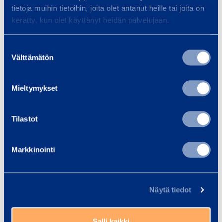
tietoja muihin tietoihin, joita olet antanut heille tai joita on
vastuulla.
kerätty, kun olet käyttänyt heidän palvelujaan.
Suostumuksen
Välttämätön
valinta
Mieltymykset
Tilastot
Markkinointi
Näytä tiedot
Voidaankin jopa ajatella työhaastattelun olevan
uusille työntekijöille (oli kyseessä kesätyöntekijä tai
Salli kaikki