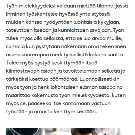
Työn mielekkyydeksi voidaan mieltää tilanne, jossa
ihminen työskentelee hyvässä yhteistyössä
muiden kanssa hyödyntäen luontaisia kykyjään,
toteuttaen itseään ja kunnioittaen arvojaan. Työn
tulee myös olla sellaista, että se luo arvoa muille,
samalla kun pystytään näkemään oma tekeminen
osana suurempaa merkityksellistä kokonaisuutta.
Tulee myös pystyä keskittymään itseä
kiinnostavaan asiaan ja tavoittelemaan selkeää ja
tärkeäksi koettua päämäärää. Luonnollisestikin
myös työn ja henkilökohtaisen elämän tasapaino
määrittää kokemusta työn mielekkyydestä, kuten
myös se, pääseekö itse kantamaan vastuun
työstään ja omasta kehittymisestään.