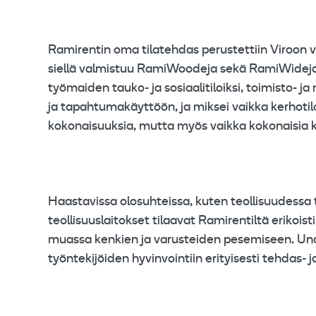
Ramirentin oma tilatehdas perustettiin Viroon v
siellä valmistuu RamiWoodeja sekä RamiWideja. Ti
työmaiden tauko- ja sosiaalitiloiksi, toimisto- ja
ja tapahtumakäyttöön, ja miksei vaikka kerhotil
kokonaisuuksia, mutta myös vaikka kokonaisia k
Haastavissa olosuhteissa, kuten teollisuudessa tai
teollisuuslaitokset tilaavat Ramirentiltä erikoist
muassa kenkien ja varusteiden pesemiseen. Uno
työntekijöiden hyvinvointiin erityisesti tehdas- 