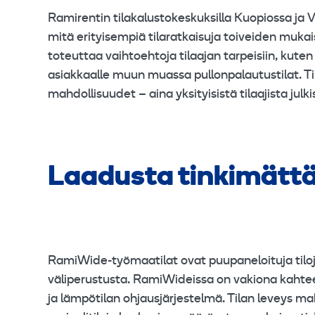
Ramirentin tilakalustokeskuksilla Kuopiossa ja 
mitä erityisempiä tilaratkaisuja toiveiden mukais
toteuttaa vaihtoehtoja tilaajan tarpeisiin, kuten
asiakkaalle muun muassa pullonpalautustilat. Til
mahdollisuudet – aina yksityisistä tilaajista julki
Laadusta tinkimätt
RamiWide-työmaatilat ovat puupaneloituja tilo
väliperustusta. RamiWideissa on vakiona kahtee
ja lämpötilan ohjausjärjestelmä. Tilan leveys ma