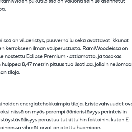
 RamiWiden pukutiloissa on vakiona seinille asennetut
oa.
ssä on villaeristys, puuverhoilu sekä avattavat ikkunat
meen kerrokseen ilman väliperustusta. RamiWoodeissa on
lle nostettu Eclipse Premium -lattiamatto, ja tasokas
lppea 8,47 metrin pituus tuo lisätilaa, jolloin neliömä
n tiloja.
iden energiatehokkaimpia tiloja. Eristevahvuudet ov
oksi niissä on myös parempi äänieristävyys perinteisiin
töystävällisyys perustuu tutkittuihin faktoihin, kuten E-
uvaiheessa vihreät arvot on otettu huomioon.