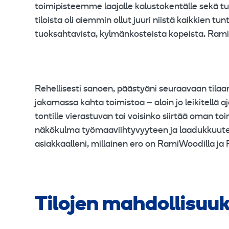
toimipisteemme laajalle kalustokentälle sekä t
tiloista oli aiemmin ollut juuri niistä kaikkien t
tuoksahtavista, kylmänkosteista kopeista. Rami
Rehellisesti sanoen, päästyäni seuraavaan tilaa
jakamassa kahta toimistoa – aloin jo leikitellä a
tontille vierastuvan tai voisinko siirtää oman t
näkökulma työmaaviihtyvyyteen ja laadukkuute
asiakkaalleni, millainen ero on RamiWoodilla j
Tilojen mahdollisuuk