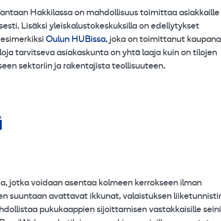
Vantaan Hakkilassa on mahdollisuus toimittaa asiakkaille
esti. Lisäksi yleiskalustokeskuksilla on edellytykset
 esimerkiksi
Oulun HUBissa
, joka on toimittanut kaupana
oja tarvitseva asiakaskunta on yhtä laaja kuin on tilojen
seen sektoriin ja rakentajista teollisuuteen.
ä
ja, jotka voidaan asentaa kolmeen kerrokseen ilman
n suuntaan avattavat ikkunat, valaistuksen liiketunnist
hdollistaa pukukaappien sijoittamisen vastakkaisille seini