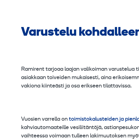
Varustelu kohdallee
Ramirent tarjoaa laajan valikoiman varustelua t
asiakkaan toiveiden mukaisesti, aina erikoisemmi
vakiona kiinteästi ja osa erikseen tilattavissa.
Vuosien varrella on
toimistokalusteiden ja pienl
kahviautomaateille vesiliitäntöjä, astianpesuko
vaihteessa voimaan tulleen lakimuutoksen myötä 