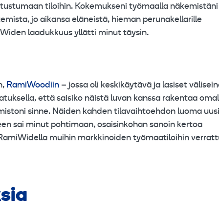
utustumaan tiloihin. Kokemukseni työmaalla näkemistäni
untemista, jo aikansa eläneistä, hieman perunakellarille
Widen laadukkuus yllätti minut täysin.
n,
RamiWoodiin
– jossa oli keskikäytävä ja lasiset välisei
jatuksella, että saisiko näistä luvan kanssa rakentaa omal
oimistoni sinne. Näiden kahden tilavaihtoehdon luoma uus
en sai minut pohtimaan, osaisinkohan sanoin kertoa
a RamiWidella muihin markkinoiden työmaatiloihin verratt
sia