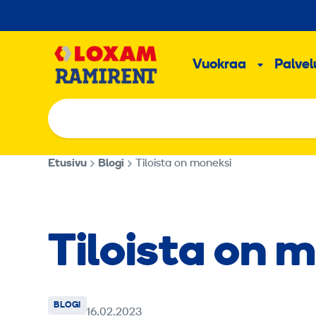
Hyppää
sisältöön
Päävalikk
Vuokraa
Palvelu
Alavalik
Etusivu
Blogi
Tiloista on moneksi
Tiloista on 
BLOGI
16.02.2023