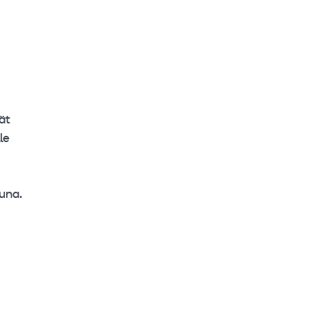
nät
le
i
una.