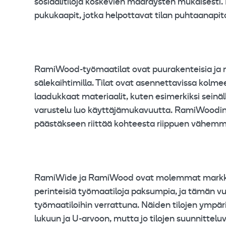
sosiaalitiloja koskevien määräysten mukaisesti.
pukukaapit, jotka helpottavat tilan puhtaanapit
RamiWood-työmaatilat ovat puurakenteisia ja nii
sälekaihtimilla. Tilat ovat asennettavissa kol
laadukkaat materiaalit, kuten esimerkiksi seinä
varustelu luo käyttäjämukavuutta. RamiWoodin hu
päästäkseen riittää kohteesta riippuen vähemmä
RamiWide ja RamiWood ovat molemmat markkino
perinteisiä työmaatiloja paksumpia, ja tämän vu
työmaatiloihin verrattuna. Näiden tilojen ympäris
lukuun ja U-arvoon, mutta jo tilojen suunnittel