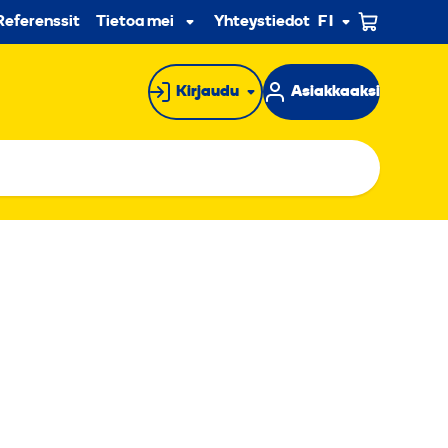
n
Referenssit
Tietoa meistä
Yhteystiedot
FI
Alavalikko
Kirjaudu
Asiakkaaksi