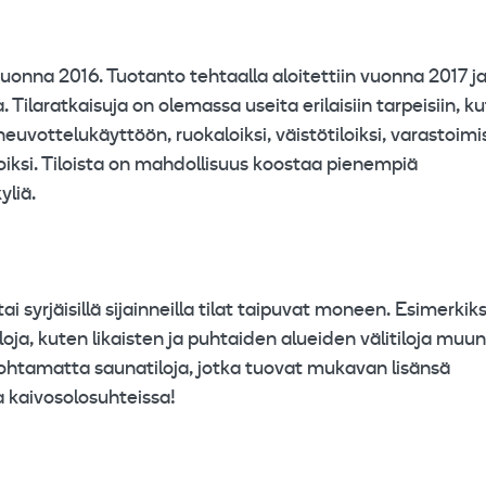
uonna 2016. Tuotanto tehtaalla aloitettiin vuonna 2017 j
laratkaisuja on olemassa useita erilaisiin tarpeisiin, k
 neuvottelukäyttöön, ruokaloiksi, väistötiloiksi, varastoim
oiksi. Tiloista on mahdollisuus koostaa pienempiä
yliä.
 syrjäisillä sijainneilla tilat taipuvat moneen. Esimerkiks
iloja, kuten likaisten ja puhtaiden alueiden välitiloja muun
htamatta saunatiloja, jotka tuovat mukavan lisänsä
ja kaivosolosuhteissa!