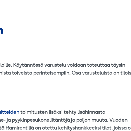
n
iloille. Käytännössä varustelu voidaan toteuttaa täysin
sta toiveista perinteisempiin. Osa varusteluista on tiloi
aitteiden
toimitusten lisäksi tehty lisähinnasta
ne- ja pyykinpesukoneliitäntöjä ja paljon muuta. Vuoden
Ramirentillä on otettu kehityshankkeeksi tilat, joissa 