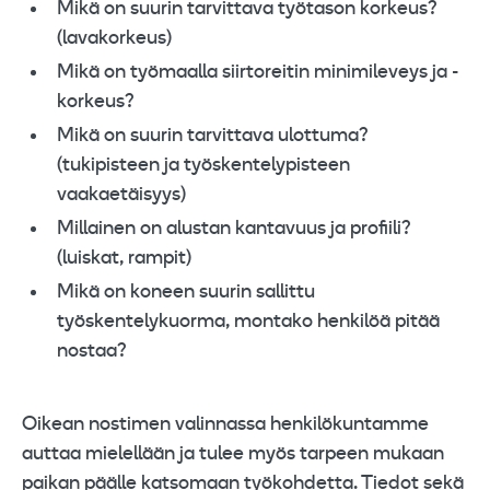
Mikä on suurin tarvittava työtason korkeus?
(lavakorkeus)
Mikä on työmaalla siirtoreitin minimileveys ja -
korkeus?
Mikä on suurin tarvittava ulottuma?
(tukipisteen ja työskentelypisteen
vaakaetäisyys)
Millainen on alustan kantavuus ja profiili?
(luiskat, rampit)
Mikä on koneen suurin sallittu
työskentelykuorma, montako henkilöä pitää
nostaa?
Oikean nostimen valinnassa henkilökuntamme
auttaa mielellään ja tulee myös tarpeen mukaan
paikan päälle katsomaan työkohdetta. Tiedot sekä