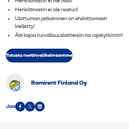
Henkilönostin ei ole hissi!
Henkilönostin ei ole nosturi!
Ulottuman jatkaminen on ehdottomasti
kielletty!
Älä kajoa turvallisuuslaitteisiin tai rajakytkimiin!
Tutustu nostinvalikoimaamme
Ramirent Finland Oy
Jaa