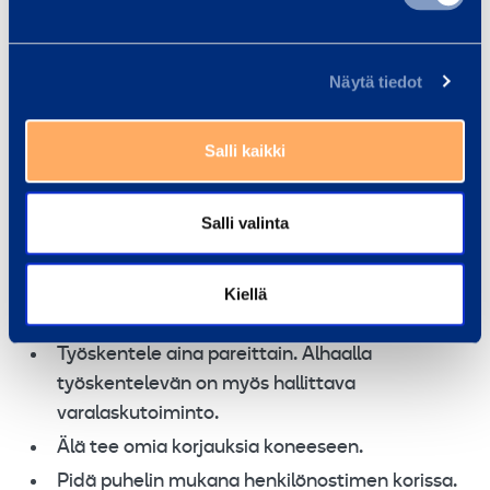
Tarkkaile lähiympäristön tapahtumia ja tuulta
koko ajan.
Näytä tiedot
Vältä kuorman lisäämistä ylhäällä.
Varo puristumiskohtia ja ahtaita paikkoja.
Salli kaikki
Älä aiheuta nostimelle sivuttaisvoimia.
Ennen kuin lasket nostimen, varmista että
Salli valinta
alusta on vapaa.
Opettele varalaskujärjestelmä etukäteen.
Jokaisella valmistajalla ja eri malleilla voi olla
Kiellä
eroavuuksia.
Työskentele aina pareittain. Alhaalla
työskentelevän on myös hallittava
varalaskutoiminto.
Älä tee omia korjauksia koneeseen.
Pidä puhelin mukana henkilönostimen korissa.