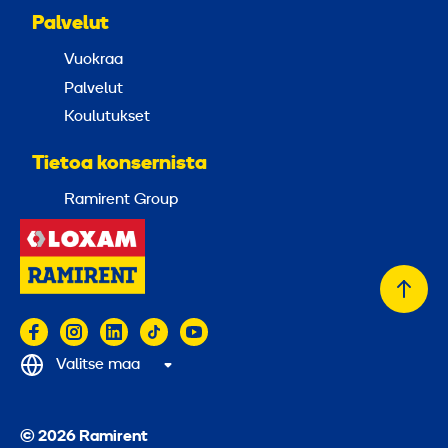
Palvelut
Vuokraa
Palvelut
Koulutukset
Tietoa konsernista
Ramirent Group
Takai
alkuu
Valitse maa
© 2026 Ramirent