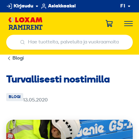
Hyppää
Kirjaudu
Asiakkaaksi
FI
sisältöön
Hae tuotteita, palveluita ja vuokraamoita
Hae tuotteita, palveluita ja vuokraamoita
Blogi
Turvallisesti nostimilla
BLOGI
13.05.2020