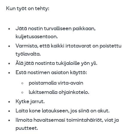
Kun työt on tehty:
Jätä nostin turvalliseen paikkaan,
kuljetusasentoon.
Varmista, että kaikki irtotavarat on poistettu
työlavalta.
Älä jätä nostinta tukijaloille yön yli.
Estä nostimen asiaton käyttö:
poistamalla virta-avain
lukitsemalla ohjainkotelo.
Kytke jarrut.
Laita kone lataukseen, jos siinä on akut.
Ilmoita havaitsemasi toimintahäiriöt, viat ja
puutteet.