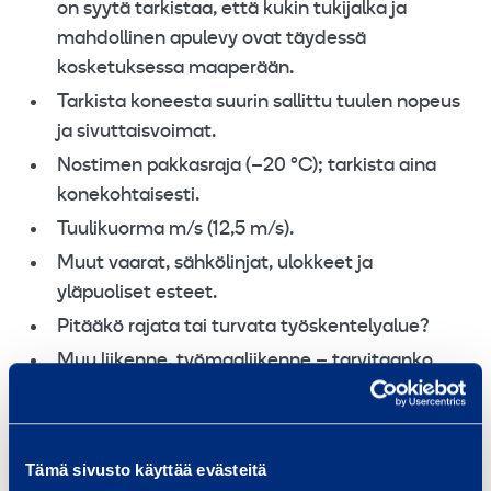
on syytä tarkistaa, että kukin tukijalka ja
mahdollinen apulevy ovat täydessä
kosketuksessa maaperään.
Tarkista koneesta suurin sallittu tuulen nopeus
ja sivuttaisvoimat.
Nostimen pakkasraja (–20 °C); tarkista aina
konekohtaisesti.
Tuulikuorma m/s (12,5 m/s).
Muut vaarat, sähkölinjat, ulokkeet ja
yläpuoliset esteet.
Pitääkö rajata tai turvata työskentelyalue?
Muu liikenne, työmaaliikenne – tarvitaanko
liikenteenohjausta?
4. Työn suorittaminen
Tämä sivusto käyttää evästeitä