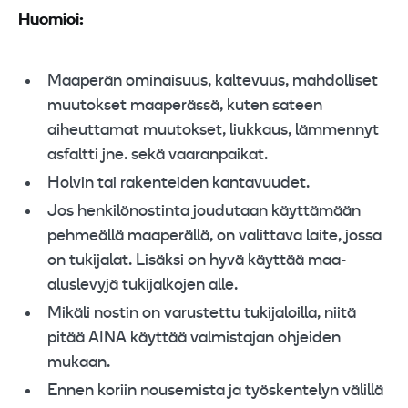
Huomioi:
Maaperän ominaisuus, kaltevuus, mahdolliset
muutokset maaperässä, kuten sateen
aiheuttamat muutokset, liukkaus, lämmennyt
asfaltti jne. sekä vaaranpaikat.
Holvin tai rakenteiden kantavuudet.
Jos henkilönostinta joudutaan käyttämään
pehmeällä maaperällä, on valittava laite, jossa
on tukijalat. Lisäksi on hyvä käyttää maa-
aluslevyjä tukijalkojen alle.
Mikäli nostin on varustettu tukijaloilla, niitä
pitää AINA käyttää valmistajan ohjeiden
mukaan.
Ennen koriin nousemista ja työskentelyn välillä