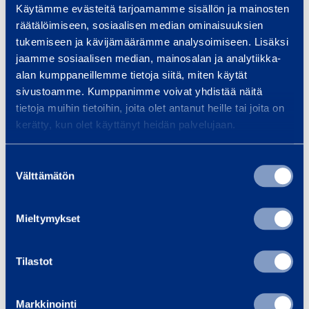
nostimella
Käytämme evästeitä tarjoamamme sisällön ja mainosten
räätälöimiseen, sosiaalisen median ominaisuuksien
tukemiseen ja kävijämäärämme analysoimiseen. Lisäksi
jaamme sosiaalisen median, mainosalan ja analytiikka-
Henkilönostimen turvallinen käyttö edellyttää, että
alan kumppaneillemme tietoja siitä, miten käytät
nostimen käyttäjät osaavat oikeat ja turvalliset
sivustoamme. Kumppanimme voivat yhdistää näitä
työmenetelmät ja tuntevat työn riskit. Oletko
tietoja muihin tietoihin, joita olet antanut heille tai joita on
kunnossa käyttämään nostinta, podetko
kerätty, kun olet käyttänyt heidän palvelujaan.
esimerkiksi korkean paikan kammoa?
Suostumuksen
Välttämätön
valinta
Huomioi:
Mieltymykset
Henkilökohtaiset putoamissuojaimet,
tarvittavat turvavarusteet!
Tilastot
Käytä nostinta harkiten ja rauhallisesti.
Siivoa kori ja alusta.
Markkinointi
Noston aikana ei kiipeillä tai poistuta korista.